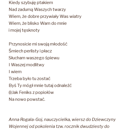
Kiedy szybuję ptakiem
Nad zadumą Waszych twarzy
Wiem, że dobre przywiały Was wiatry
Wiem, że blisko Wam do mnie
i mojej tęsknoty
Przynosicie mi swoją młodość
Śmiech perlisty i płacz
Słucham waszego śpiewu
I Waszej modlitwy
I wiem
Trzeba było tu zostać
Byś Ty mógł mnie tutaj odnaleźć
(i)Jak Feniks z popiołów
Na nowo powstać.
Anna Rogala-Goj, nauczycielka, wiersz do Dziewczyny
Wojennej od pokolenia tzw. rocznik dwudziesty do