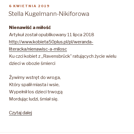
OPUBLIKOWANE
6 KWIETNIA 2019
W
Stella Kugelmann-Nikiforowa
Nienawiść a miłość
Artykuł został opublikowany 11 lipca 2018
http://www.kobieta50plus.pl/pl/weranda-
literacka/nienawisc-a-milosc
Ku czci kobiet z „Ravensbrück” ratujących życie wielu
dzieci w obozie śmierci
Żywimy wstręt do wroga,
Który spalił miasta i wsie,
Wypełnił los dzieci trwogą
Mordując ludzi, śmiał się.
„Stella
Czytaj dalej
Kugelmann-
Nikiforowa”