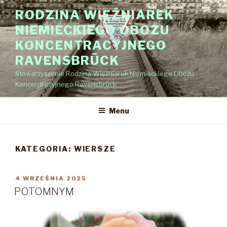
Przejdź
RODZINA WIĘŹNIAREK
do
NIEMIECKIEGO OBOZU
treści
KONCENTRACYJNEGO
RAVENSBRÜCK
Stowarzyszenie Rodzina Więźniarek Niemieckiego Obozu
Koncentracyjnego Ravensbrück
Menu
KATEGORIA:
WIERSZE
OPUBLIKOWANE
4 WRZEŚNIA 2025
W
POTOMNYM