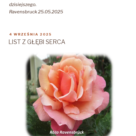
dzisiejszego.
Ravensbruck 25.05.2025
OPUBLIKOWANE
4 WRZEŚNIA 2025
W
LIST Z GŁĘBI SERCA