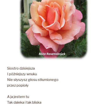
Siostro dzisiejsza
I późniejszy wnuku
Nie słyszysz głosu stłumionego
przez popioły
A ja jestem tu
Tak daleka i tak bliska