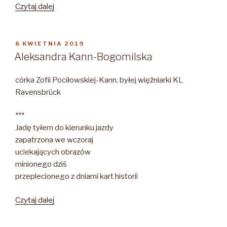
„Grażyna
Czytaj dalej
Chrostowska
wiersze”
OPUBLIKOWANE
6 KWIETNIA 2019
W
Aleksandra Kann-Bogomilska
córka Zofii Pociłowskiej-Kann, byłej więźniarki KL
Ravensbrück
***
Jadę tyłem do kierunku jazdy
zapatrzona we wczoraj
uciekających obrazów
minionego dziś
przeplecionego z dniami kart historii
„Aleksandra
Czytaj dalej
Kann-
Bogomilska”