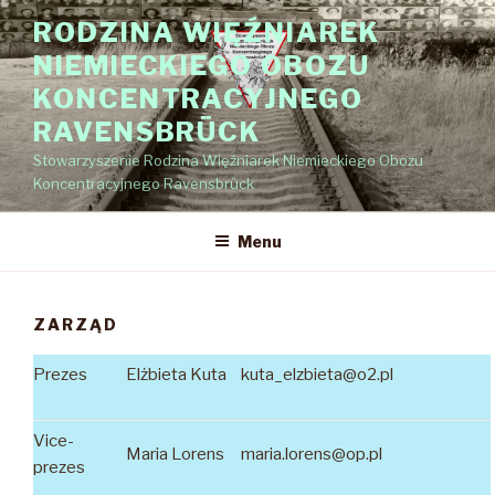
Przejdź
RODZINA WIĘŹNIAREK
do
NIEMIECKIEGO OBOZU
treści
KONCENTRACYJNEGO
RAVENSBRÜCK
Stowarzyszenie Rodzina Więźniarek Niemieckiego Obozu
Koncentracyjnego Ravensbrück
Menu
ZARZĄD
Prezes
Elżbieta Kuta
kuta_elzbieta@o2.pl
Vice-
Maria Lorens
maria.lorens@op.pl
prezes