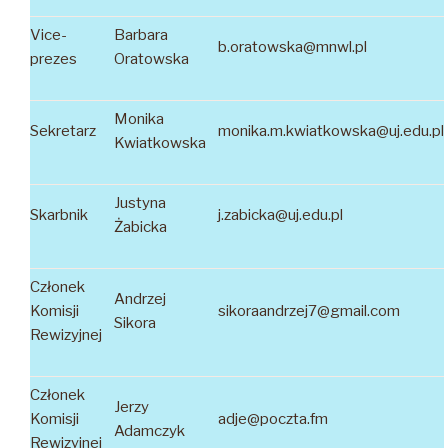
Vice-
Barbara
b.oratowska@mnwl.pl
prezes
Oratowska
Monika
Sekretarz
monika.m.kwiatkowska@uj.edu.pl
Kwiatkowska
Justyna
Skarbnik
j.zabicka@uj.edu.pl
Żabicka
Członek
Andrzej
Komisji
sikoraandrzej7@gmail.com
Sikora
Rewizyjnej
Członek
Jerzy
Komisji
adje@poczta.fm
Adamczyk
Rewizyjnej