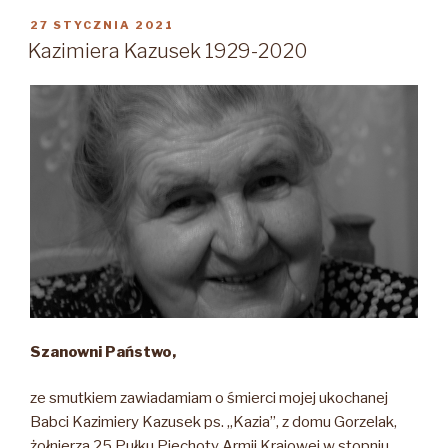
z
OPUBLIKOWANE
27 STYCZNIA 2021
W
d.
Kazimiera Kazusek 1929-2020
Sobótka
1925-
2021”
Szanowni Państwo,
ze smutkiem zawiadamiam o śmierci mojej ukochanej
Babci Kazimiery Kazusek ps. „Kazia”, z domu Gorzelak,
żołnierza 25 Pułku Piechoty Armii Krajowej w stopniu