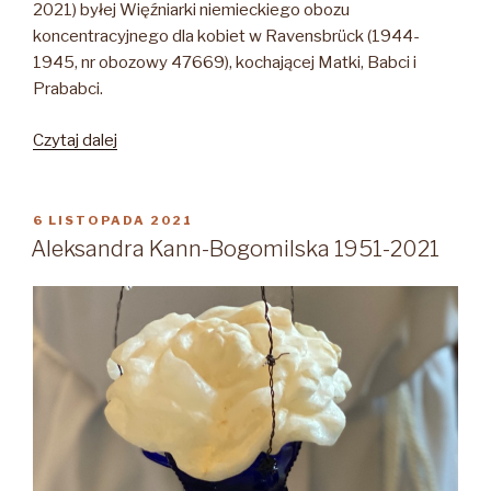
2021) byłej Więźniarki niemieckiego obozu
koncentracyjnego dla kobiet w Ravensbrück (1944-
1945, nr obozowy 47669), kochającej Matki, Babci i
Prababci.
„Władysława
Czytaj dalej
Berlińska
1923-
2021”
OPUBLIKOWANE
6 LISTOPADA 2021
W
Aleksandra Kann-Bogomilska 1951-2021