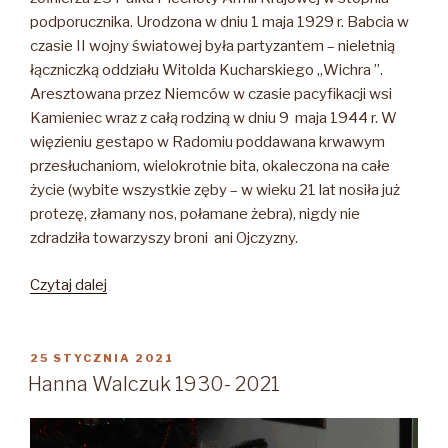
podporucznika. Urodzona w dniu 1 maja 1929 r. Babcia w
czasie II wojny światowej była partyzantem – nieletnią
łączniczką oddziału Witolda Kucharskiego „Wichra ”.
Aresztowana przez Niemców w czasie pacyfikacji wsi
Kamieniec wraz z całą rodziną w dniu 9 maja 1944 r. W
więzieniu gestapo w Radomiu poddawana krwawym
przesłuchaniom, wielokrotnie bita, okaleczona na całe
życie (wybite wszystkie zęby – w wieku 21 lat nosiła już
protezę, złamany nos, połamane żebra), nigdy nie
zdradziła towarzyszy broni ani Ojczyzny.
„Kazimiera
Czytaj dalej
Kazusek
1929-
2020”
OPUBLIKOWANE
25 STYCZNIA 2021
W
Hanna Walczuk 1930- 2021