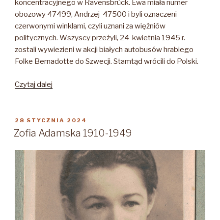
koncentracyjnego w Ravensbrück. Ewa miała numer
obozowy 47499, Andrzej 47500 i byli oznaczeni
czerwonymi winklami, czyli uznani za więźniów
politycznych. Wszyscy przeżyli, 24 kwietnia 1945 r.
zostali wywiezieni w akcji białych autobusów hrabiego
Folke Bernadotte do Szwecji. Stamtąd wrócili do Polski.
„POŻEGNANIA
Czytaj dalej
DZIECI
KL
RAVENSBRÜCK
OPUBLIKOWANE
28 STYCZNIA 2024
W
–
Zofia Adamska 1910-1949
SIOSTRA
I
BRAT
BYLI
RAZEM
W
OBOZIE,