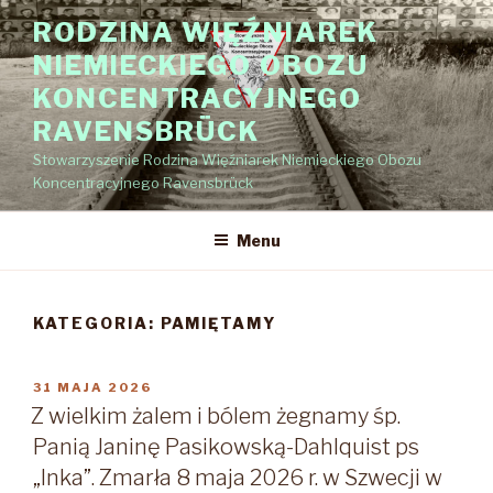
Przejdź
RODZINA WIĘŹNIAREK
do
NIEMIECKIEGO OBOZU
treści
KONCENTRACYJNEGO
RAVENSBRÜCK
Stowarzyszenie Rodzina Więźniarek Niemieckiego Obozu
Koncentracyjnego Ravensbrück
Menu
KATEGORIA:
PAMIĘTAMY
OPUBLIKOWANE
31 MAJA 2026
W
Z wielkim żalem i bólem żegnamy śp.
Panią Janinę Pasikowską-Dahlquist ps
„Inka”. Zmarła 8 maja 2026 r. w Szwecji w