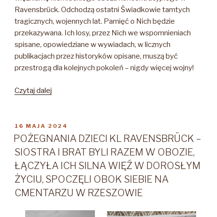
Ravensbrück. Odchodzą ostatni Świadkowie tamtych
tragicznych, wojennych lat. Pamięć o Nich będzie
przekazywana. Ich losy, przez Nich we wspomnieniach
spisane, opowiedziane w wywiadach, w licznych
publikacjach przez historyków opisane, muszą być
przestrogą dla kolejnych pokoleń – nigdy więcej wojny!
„MARIA
Czytaj dalej
LUDWICKA-
FALNIOWSKA
1928-
OPUBLIKOWANE
16 MAJA 2024
W
2024”
POŻEGNANIA DZIECI KL RAVENSBRÜCK –
SIOSTRA I BRAT BYLI RAZEM W OBOZIE,
ŁĄCZYŁA ICH SILNA WIĘŹ W DOROSŁYM
ŻYCIU, SPOCZĘLI OBOK SIEBIE NA
CMENTARZU W RZESZOWIE