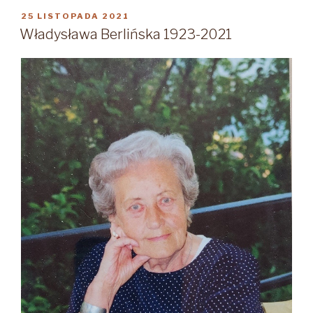
(1923-
OPUBLIKOWANE
25 LISTOPADA 2021
W
2022)”
Władysława Berlińska 1923-2021