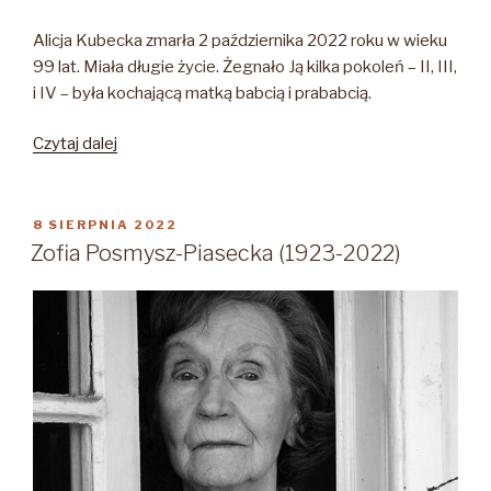
Alicja Kubecka zmarła 2 października 2022 roku w wieku
99 lat. Miała długie życie. Żegnało Ją kilka pokoleń – II, III,
i IV – była kochającą matką babcią i prababcią.
„Alicja
Czytaj dalej
Kubecka
z
d.
OPUBLIKOWANE
8 SIERPNIA 2022
W
Protasiewicz
Zofia Posmysz-Piasecka (1923-2022)
1923-
2022”