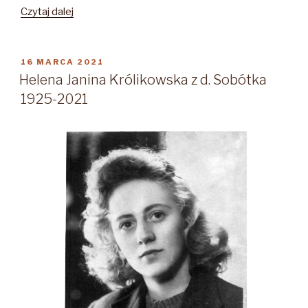
„Barbara
Czytaj dalej
Ruth
Rosenberg
1924-
OPUBLIKOWANE
16 MARCA 2021
W
2021”
Helena Janina Królikowska z d. Sobótka
1925-2021