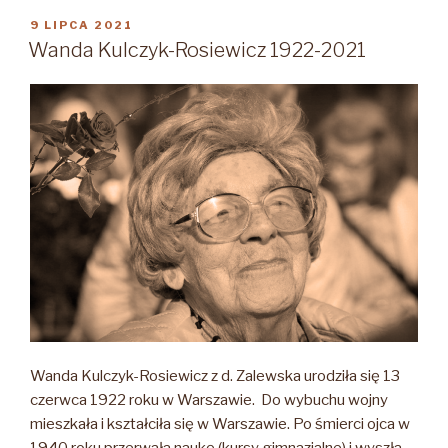
1951-
OPUBLIKOWANE
9 LIPCA 2021
W
2021”
Wanda Kulczyk-Rosiewicz 1922-2021
Wanda Kulczyk-Rosiewicz z d. Zalewska urodziła się 13
czerwca 1922 roku w Warszawie. Do wybuchu wojny
mieszkała i kształciła się w Warszawie. Po śmierci ojca w