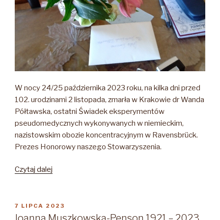
W nocy 24/25 października 2023 roku, na kilka dni przed
102. urodzinami 2 listopada, zmarła w Krakowie dr Wanda
Półtawska, ostatni Świadek eksperymentów
pseudomedycznych wykonywanych w niemieckim,
nazistowskim obozie koncentracyjnym w Ravensbrück.
Prezes Honorowy naszego Stowarzyszenia.
„Dr
Czytaj dalej
Wanda
Półtawska
1921-
OPUBLIKOWANE
7 LIPCA 2023
W
2023”
Joanna Muszkowska-Penson 1921 – 2023