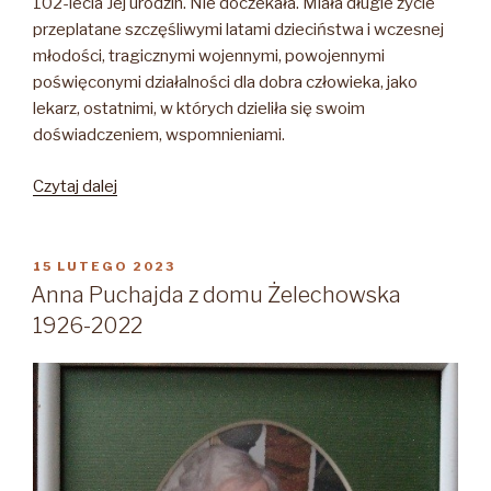
102-lecia Jej urodzin. Nie doczekała. Miała długie życie
przeplatane szczęśliwymi latami dzieciństwa i wczesnej
młodości, tragicznymi wojennymi, powojennymi
poświęconymi działalności dla dobra człowieka, jako
lekarz, ostatnimi, w których dzieliła się swoim
doświadczeniem, wspomnieniami.
„Joanna
Czytaj dalej
Muszkowska-
Penson
1921
OPUBLIKOWANE
15 LUTEGO 2023
W
–
Anna Puchajda z domu Żelechowska
2023”
1926-2022