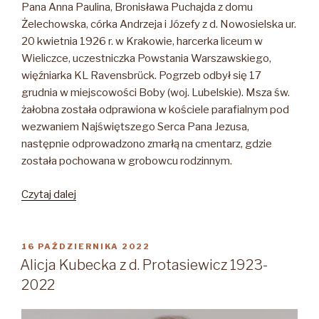
Pana Anna Paulina, Bronisława Puchajda z domu
Żelechowska, córka Andrzeja i Józefy z d. Nowosielska ur.
20 kwietnia 1926 r. w Krakowie, harcerka liceum w
Wieliczce, uczestniczka Powstania Warszawskiego,
więźniarka KL Ravensbrück. Pogrzeb odbył się 17
grudnia w miejscowości Boby (woj. Lubelskie). Msza św.
żałobna została odprawiona w kościele parafialnym pod
wezwaniem Najświętszego Serca Pana Jezusa,
następnie odprowadzono zmarłą na cmentarz, gdzie
została pochowana w grobowcu rodzinnym.
„Anna
Czytaj dalej
Puchajda
z
domu
OPUBLIKOWANE
16 PAŹDZIERNIKA 2022
W
Żelechowska
Alicja Kubecka z d. Protasiewicz 1923-
1926-
2022
2022”