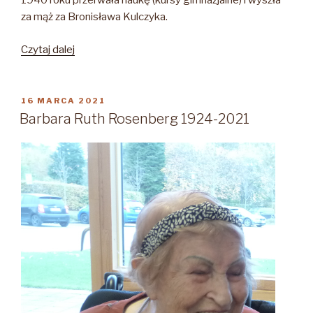
1940 roku przerwała naukę (kursy gimnazjalne) i wyszła
za mąż za Bronisława Kulczyka.
„Wanda
Czytaj dalej
Kulczyk-
Rosiewicz
1922-
OPUBLIKOWANE
16 MARCA 2021
W
2021”
Barbara Ruth Rosenberg 1924-2021