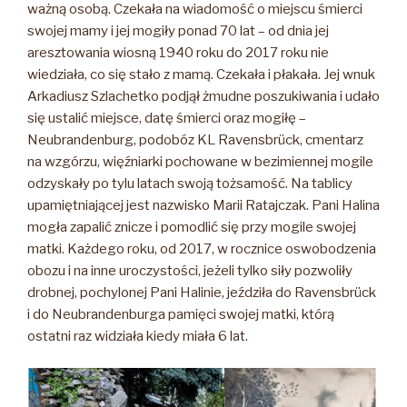
wieku
ważną osobą. Czekała na wiadomość o miejscu śmierci
prawie
swojej mamy i jej mogiły ponad 70 lat – od dnia jej
107
aresztowania wiosną 1940 roku do 2017 roku nie
lat.
wiedziała, co się stało z mamą. Czekała i płakała. Jej wnuk
Była
Arkadiusz Szlachetko podjął żmudne poszukiwania i udało
więźniarką
się ustalić miejsce, datę śmierci oraz mogiłę –
niemieckiego
Neubrandenburg, podobóz KL Ravensbrück, cmentarz
obozu
na wzgórzu, więźniarki pochowane w bezimiennej mogile
koncentracyjnego
odzyskały po tylu latach swoją tożsamość. Na tablicy
dla
upamiętniającej jest nazwisko Marii Ratajczak. Pani Halina
kobiet
mogła zapalić znicze i pomodlić się przy mogile swojej
Ravensbrück.”
matki. Każdego roku, od 2017, w rocznice oswobodzenia
obozu i na inne uroczystości, jeżeli tylko siły pozwoliły
drobnej, pochylonej Pani Halinie, jeździła do Ravensbrück
i do Neubrandenburga pamięci swojej matki, którą
ostatni raz widziała kiedy miała 6 lat.