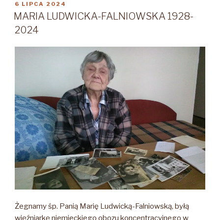
OPUBLIKOWANE
6 LIPCA 2024
W
MARIA LUDWICKA-FALNIOWSKA 1928-
2024
Żegnamy śp. Panią Marię Ludwicką-Falniowską, byłą
więźniarkę niemieckiego obozu koncentracyjnego w