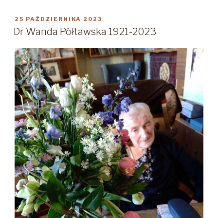
1910-
1949”
OPUBLIKOWANE
25 PAŹDZIERNIKA 2023
W
Dr Wanda Półtawska 1921-2023