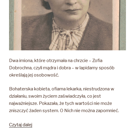
ŁĄCZYŁA
ICH
SILNA
WIĘŹ
W
DOROSŁYM
ŻYCIU,
SPOCZĘLI
Dwa imiona, które otrzymała na chrzcie – Zofia
OBOK
Dobrochna, czyli mądra i dobra – w lapidarny sposób
SIEBIE
określają jej osobowość.
NA
CMENTARZU
Bohaterska kobieta, ofiarna lekarka, niestrudzona w
W
działaniu, swoim życiem zaświadczyła, co jest
RZESZOWIE”
najważniejsze. Pokazała, że tych wartości nie może
zniszczyć żaden system. O Nich nie można zapomnieć.
„Zofia
Czytaj dalej
Adamska