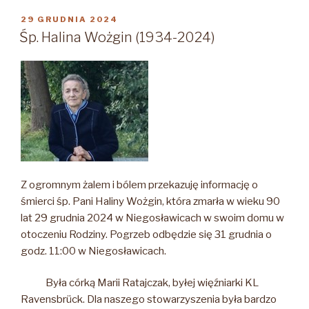
żalem
i
OPUBLIKOWANE
29 GRUDNIA 2024
W
bólem
Śp. Halina Wożgin (1934-2024)
żegnamy
śp.
Panią
Janinę
Pasikowską-
Dahlquist
ps
„Inka”.
Zmarła
Z ogromnym żalem i bólem przekazuję informację o
8
śmierci śp. Pani Haliny Wożgin, która zmarła w wieku 90
maja
lat 29 grudnia 2024 w Niegosławicach w swoim domu w
2026
otoczeniu Rodziny. Pogrzeb odbędzie się 31 grudnia o
r.
godz. 11:00 w Niegosławicach.
w
Szwecji
Była córką Marii Ratajczak, byłej więźniarki KL
w
Ravensbrück. Dla naszego stowarzyszenia była bardzo