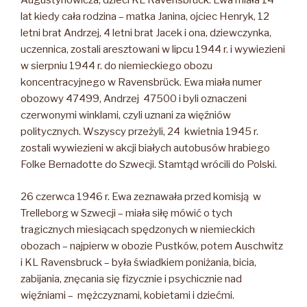
Augustynowicza, dzieci KL Ravensbrück. Ewa miała 14
lat kiedy cała rodzina – matka Janina, ojciec Henryk, 12
letni brat Andrzej, 4 letni brat Jacek i ona, dziewczynka,
uczennica, zostali aresztowani w lipcu 1944 r. i wywiezieni
w sierpniu 1944 r. do niemieckiego obozu
koncentracyjnego w Ravensbrück. Ewa miała numer
obozowy 47499, Andrzej 47500 i byli oznaczeni
czerwonymi winklami, czyli uznani za więźniów
politycznych. Wszyscy przeżyli, 24 kwietnia 1945 r.
zostali wywiezieni w akcji białych autobusów hrabiego
Folke Bernadotte do Szwecji. Stamtąd wrócili do Polski.
26 czerwca 1946 r. Ewa zeznawała przed komisją w
Trelleborg w Szwecji – miała siłę mówić o tych
tragicznych miesiącach spędzonych w niemieckich
obozach – najpierw w obozie Pustków, potem Auschwitz
i KL Ravensbruck – była świadkiem poniżania, bicia,
zabijania, znęcania się fizycznie i psychicznie nad
więźniami – mężczyznami, kobietami i dziećmi.