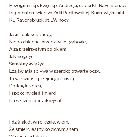
Pożegnam śp. Ewę i śp. Andrzeja, dzieci KL Ravensbrück
fragmentem wiersza Zofii Pociłowskiej-Kann, więźniarki
KL Ravensbrück pt. „W nocy”
Jasna dalekość nocy,
Niebo chłodne, przedziwnie głębokie,
A za przejrzystym obłokiem
Jak niegdyś –
Samotny księżyc
Łzą światła spływa w szeroko otwarte oczy…
To wieczność przejmująca ciszą
Dotknęła serca,
I spokojny cień śmierci
Dreszczem bór zakołysał.
….
I dziś jak dawniej czuję, wiem,
Że śmierć jest tylko cichym snem
W nieśmiertelność.