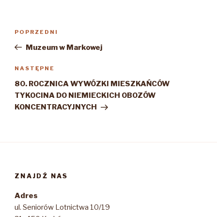
Nawigacja
Poprzedni
POPRZEDNI
wpisu
wpis
Muzeum w Markowej
Następny
NASTĘPNE
wpis
80. ROCZNICA WYWÓZKI MIESZKAŃCÓW
TYKOCINA DO NIEMIECKICH OBOZÓW
KONCENTRACYJNYCH
ZNAJDŹ NAS
Adres
ul. Seniorów Lotnictwa 10/19