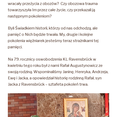
wracały przeżycia z obozów? Czy obozowa trauma
towarzyszyła Im przez całe życie, czy przekazali ją
następnym pokoleniom?
Byli Świadkiem historii, którzy od nas odchodzą, ale
pamięć o Nich będzie trwała. My, drugie i kolejne
pokolenia więźniarek jesteśmy teraz strażnikami tej
pamięci.
Na 79. rocznicy oswobodzenia KL Ravensbrück w
kwietniu tego roku był z nami Rafał Augustynowicz ze
swoją rodziną. Wspominaliśmy Janinę, Henryka, Andrzeja,
Ewę i Jacka, a opowiedział historię rodzinną Rafał, syn
Jacka z Ravensbrück – sztafeta pokoleń trwa.