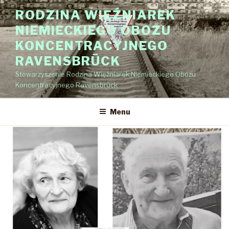
Przejdź
RODZINA WIĘŹNIAREK
do
NIEMIECKIEGO OBOZU
treści
KONCENTRACYJNEGO
RAVENSBRÜCK
Stowarzyszenie Rodzina Więźniarek Niemieckiego Obozu
Koncentracyjnego Ravensbrück
Menu