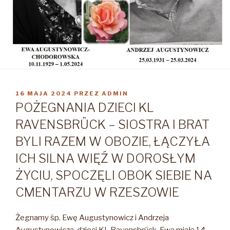
OPUBLIKOWANE
16 MAJA 2024
PRZEZ
ADMIN
W
POŻEGNANIA DZIECI KL
RAVENSBRÜCK – SIOSTRA I BRAT
BYLI RAZEM W OBOZIE, ŁĄCZYŁA
ICH SILNA WIĘŹ W DOROSŁYM
ŻYCIU, SPOCZĘLI OBOK SIEBIE NA
CMENTARZU W RZESZOWIE
Żegnamy śp. Ewę Augustynowicz i Andrzeja