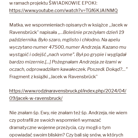
w ramach projektu ŚWIADKOWIE EPOKI:
https://www.youtube.com/watch?v=TGf6KJAINMQ
Matka, we wspomnieniach opisanych w książce „Jacek w
Ravensbrück” napisała „…
Boleśnie przeżyłam dzień 19
października. Było szaro, mglisto i chłodno. Na apelu
wyczytano numer 47500, numer Andrzeja. Kazano mu
wystąpić i odejść „nach vome”. Był po grypie i wyglądał
bardzo mizernie.[…]
Pożegnałam Andrzeja ze łzami w
oczach, odprowadziłam kawałeczek. Poszedł. Dokąd?…”
Fragment z książki „Jacek w Ravensbrück”
https://www.rodzinaravensbruck.pl/index.php/2024/04/
09/jacek-w-ravensbruck/
Nie znałam śp. Ewy, nie znałam też śp. Andrzeja, nie wiem
czy potrafili ze swoich wspomnień wymazać
dramatyczne wojenne przeżycia, czy mogli o tym
opowiadać swoim bliskim? Czy bali się snów, w których