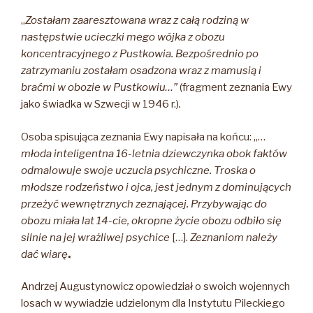
„
Zostałam zaaresztowana wraz z całą rodziną w
następstwie ucieczki mego wójka z obozu
koncentracyjnego z Pustkowia. Bezpośrednio po
zatrzymaniu zostałam osadzona wraz z mamusią i
braćmi w obozie w Pustkowiu…”
(fragment zeznania Ewy
jako świadka w Szwecji w 1946 r.)
.
Osoba spisująca zeznania Ewy napisała na końcu: „…
młoda inteligentna 16-letnia dziewczynka obok faktów
odmalowuje swoje uczucia psychiczne. Troska o
młodsze rodzeństwo i ojca, jest jednym z dominujących
przeżyć
wewnętrznych zeznającej. Przybywając do
obozu miała lat 14-cie, okropne życie obozu odbiło się
silnie na jej wrażliwej psychice
[…].
Zeznaniom należy
dać wiarę
.
Andrzej Augustynowicz opowiedział o swoich wojennych
losach w wywiadzie udzielonym dla Instytutu Pileckiego