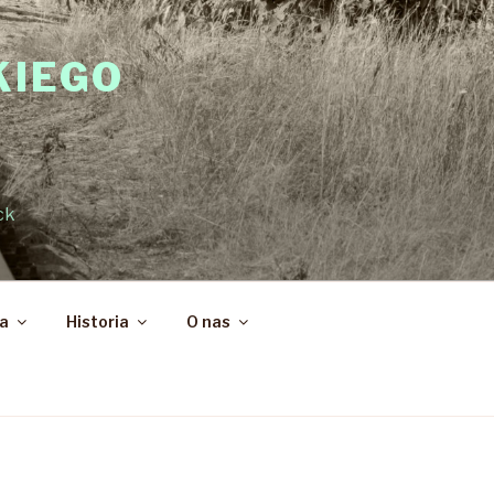
KIEGO
ck
ka
Historia
O nas