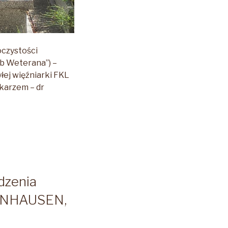
czystości
ób Weterana’’) –
yłej więźniarki FKL
karzem – dr
dzenia
SENHAUSEN,