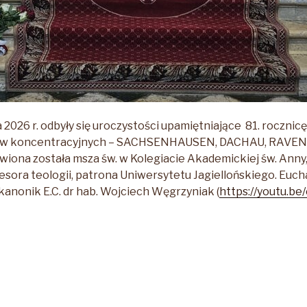
 2026 r. odbyły się uroczystości upamiętniające 81. roczni
ów koncentracyjnych – SACHSENHAUSEN, DACHAU, RAVE
awiona została msza św. w Kolegiacie Akademickiej św. Anny,
esora teologii, patrona Uniwersytetu Jagiellońskiego. Eucha
 kanonik E.C. dr hab. Wojciech Węgrzyniak (
https://youtu.
stości
niające
ę
dzenia
kich