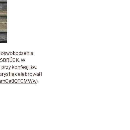
cę oswobodzenia
NSBRÜCK. W
 przy konfesji św.
rystię celebrował i
be/enCe8QTCMWw
).