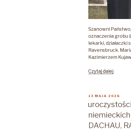
Szanowni Państwo,
oznaczenia grobu śp
lekarki, działaczki
Ravensbruck. Mari
Kazimierzem Kujaws
„Uroczy
Czytaj dalej
oznacze
grobu
śp.
OPUBLIKOWANE
13 MAJA 2026
dr
W
uroczystośc
Marii
niemieckic
Kujawsk
DACHAU, 