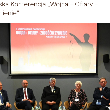
ska Konferencja „Wojna – Ofiary –
ienie”
tracyjnych
ENHAUSEN,
,
SBRÜCK”