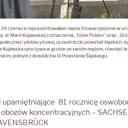
 24 czerwca reprezentowałam nasze Stowarzyszenie w uro
. dr Marii Kujawskiej ( oznaczenia „Tobie Polsko’’ oraz „ Gr
 społecznej i plebiscytowej, uczestniczki powstań śląskich, b
a Kujawska spoczywa w grobie ze swoim mężem, również le
kim, jednym z dowódców III Powstania Śląskiego.
stość
nia
i upamiętniające 81. rocznicę oswobo
h obozów koncentracyjnych – SACH
iej”
RAVENSBRÜCK