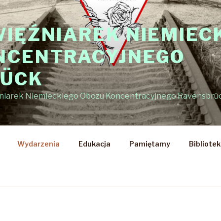
WIĘŹNIAREK NIEMIEC
NCENTRACYJNEGO
RÜCK
źniarek Niemieckiego Obozu Koncentracyjnego Ravensbrü
Wydarzenia
Edukacja
Pamiętamy
Bibliote