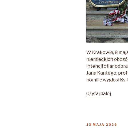
W Krakowie, 8 maja
niemieckich oboz
intencji ofiar odpr
Jana Kantego, prof
homilię wygłosi Ks.
„uroczy
Czytaj dalej
upamięt
81.
rocznic
oswobo
OPUBLIKOWANE
13 MAJA 2026
niemiec