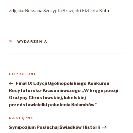
Zdjęcia: Roksana Szczypta Szczęch i Elżbieta Kuta
KATEGORIE
WYDARZENIA
Nawigacja
Poprzedni
POPRZEDNI
wpisu
wpis
Finał IX Edycji Ogólnopolskiego Konkursu
Recytatorsko-Krasomówczego „W kręgu poezji
Grażyny Chrostowskiej, lubelskiej
przedstawicielki pokolenia Kolumbów”
Następny
NASTĘPNE
wpis
Sympozjum Posłuchaj Świadków Historii