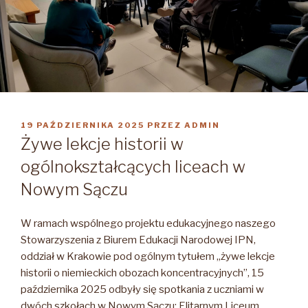
OPUBLIKOWANE
19 PAŹDZIERNIKA 2025
PRZEZ
ADMIN
W
Żywe lekcje historii w
ogólnokształcących liceach w
Nowym Sączu
W ramach wspólnego projektu edukacyjnego naszego
Stowarzyszenia z Biurem Edukacji Narodowej IPN,
oddział w Krakowie pod ogólnym tytułem „żywe lekcje
historii o niemieckich obozach koncentracyjnych”, 15
października 2025 odbyły się spotkania z uczniami w
dwóch szkołach w Nowym Sączu: Elitarnym Liceum