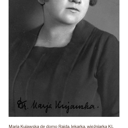
Maria Kujawska de domo Raida, lekarka, więźniarka KL