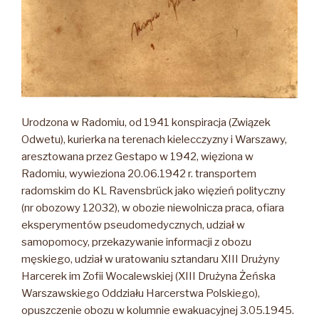
Urodzona w Radomiu, od 1941 konspiracja (Związek
Odwetu), kurierka na terenach kielecczyzny i Warszawy,
aresztowana przez Gestapo w 1942, więziona w
Radomiu, wywieziona 20.06.1942 r. transportem
radomskim do KL Ravensbrück jako więzień polityczny
(nr obozowy 12032), w obozie niewolnicza praca, ofiara
eksperymentów pseudomedycznych, udział w
samopomocy, przekazywanie informacji z obozu
męskiego, udział w uratowaniu sztandaru XIII Drużyny
Harcerek im Zofii Wocalewskiej (XIII Drużyna Żeńska
Warszawskiego Oddziału Harcerstwa Polskiego),
opuszczenie obozu w kolumnie ewakuacyjnej 3.05.1945.