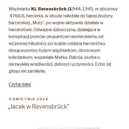
Więźniarka
KL Ravensbrück (1
944-1945, nr obozowy
47663), harcerka, w obozie należała do tajnej drużyny
harcerskiej „Mury”, po wojnie aktywnie działała w
harcerstwie. Odważna dziewczyna, działająca w
konspiracji przeciw okupantowi niemieckiemu od
wczesnej młodości, po wojnie oddana harcerstwu,
niosąca pomoc byłym więźniarkom, obozowym
koleżankom, wspaniała Matka, Babcia, osoba o
niezwykłej wrażliwości, dobroci i uczynności. Echo Jej
głosu nie zamilknie.
„Józefa
Czytaj dalej
Anna
Marszałek-
OPUBLIKOWANE
9 KWIETNIA 2024
W
Strusiowa,
„Jacek w Ravensbrück”
pseudonim
„Szarotka”,
„Hanka”