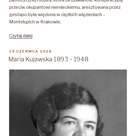
przeciw okupantowi niemieckiemu, aresztowana przez
gestapo była więziona w ciężkich więzieniach –
Montelupich w Krakowie,
„ANNA
Czytaj dalej
z
Rokoszów
OPUBLIKOWANE
19 CZERWCA 2026
W
UZNAŃSKA
Maria Kujawska 1893 – 1948
25
III
1901
–
po
31
V
1945”