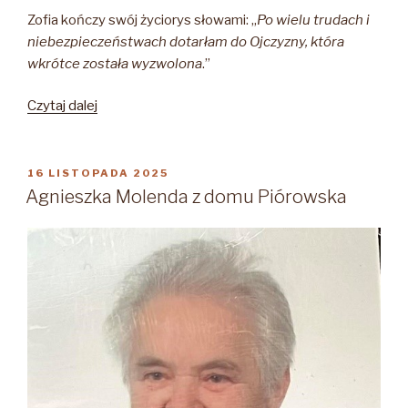
Zofia kończy swój życiorys słowami: „
Po wielu trudach i
niebezpieczeństwach dotarłam do Ojczyzny, która
wkrótce została wyzwolona
.”
„Zofia
Czytaj dalej
Wacławik
z
domu
OPUBLIKOWANE
16 LISTOPADA 2025
W
Berlińska
Agnieszka Molenda z domu Piórowska
1921
–
2009”