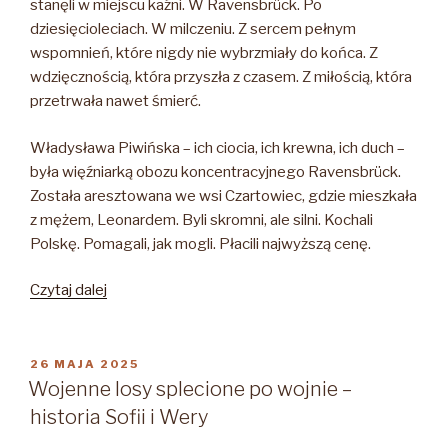
stanęli w miejscu kaźni. W Ravensbrück. Po
dziesięcioleciach. W milczeniu. Z sercem pełnym
wspomnień, które nigdy nie wybrzmiały do końca. Z
wdzięcznością, która przyszła z czasem. Z miłością, która
przetrwała nawet śmierć.
Władysława Piwińska – ich ciocia, ich krewna, ich duch –
była więźniarką obozu koncentracyjnego Ravensbrück.
Została aresztowana we wsi Czartowiec, gdzie mieszkała
z mężem, Leonardem. Byli skromni, ale silni. Kochali
Polskę. Pomagali, jak mogli. Płacili najwyższą cenę.
„Władysława
Czytaj dalej
Piwińska
–
w
OPUBLIKOWANE
26 MAJA 2025
W
cieniu
Wojenne losy splecione po wojnie –
historii,
historia Sofii i Wery
w