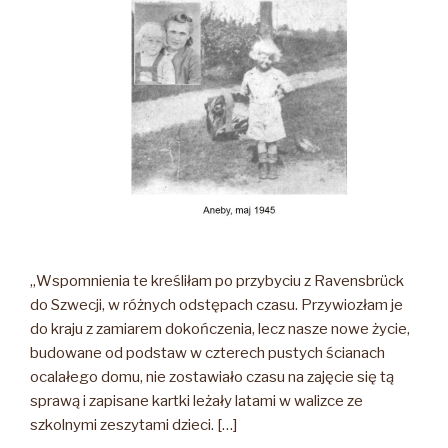
1923-
1991”
„Wspomnienia te kreśliłam po przybyciu z Ravensbrück
do Szwecji, w różnych od­stępach czasu. Przywiozłam je
do kraju z za­miarem dokończenia, lecz nasze nowe życie,
budowane od podstaw w czterech pustych ścianach
ocalałego domu, nie zostawiało cza­su na zajęcie się tą
sprawą i zapisane kartki leżały latami w walizce ze
szkolnymi ze­szytami dzieci. […]