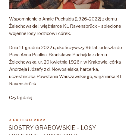
Wspomnienie o Annie Puchajda (1926-2022) z domu
Żelechowskiej, więźniarce KL Ravensbrück – splecione
wojenne losy rodziców i córek.
Dnia 11 grudnia 2022 r., ukończywszy 96 lat, odeszła do
Pana Anna Paulina, Bronisława Puchajda z domu
Żelechowska, ur. 20 kwietnia 1926 r. w Krakowie, córka
Andrzeja i Józefy z d. Nowosielska, harcerka,
uczestniczka Powstania Warszawskiego, więźniarka KL
Ravensbrück.
„Anna
Czytaj dalej
Puchajda
(1926-
2022)”
OPUBLIKOWANE
3 LUTEGO 2022
W
SIOSTRY GRABOWSKIE – LOSY