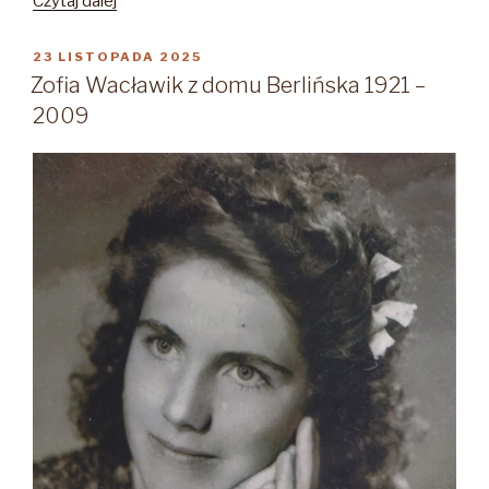
„Maria
Czytaj dalej
Kujawska
1893
OPUBLIKOWANE
23 LISTOPADA 2025
W
–
Zofia Wacławik z domu Berlińska 1921 –
1948”
2009