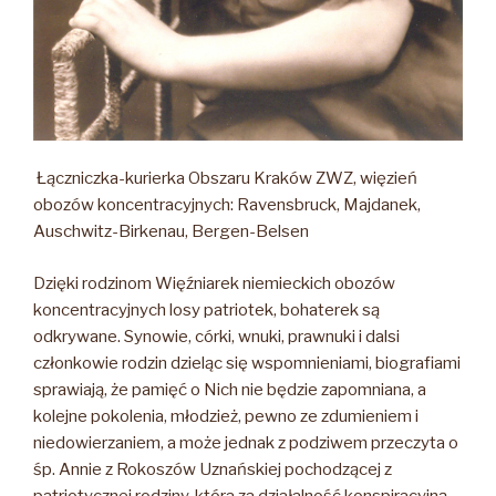
Łączniczka-kurierka Obszaru Kraków ZWZ, więzień
obozów koncentracyjnych: Ravensbruck, Majdanek,
Auschwitz-Birkenau, Bergen-Belsen
Dzięki rodzinom Więźniarek niemieckich obozów
koncentracyjnych losy patriotek, bohaterek są
odkrywane. Synowie, córki, wnuki, prawnuki i dalsi
członkowie rodzin dzieląc się wspomnieniami, biografiami
sprawiają, że pamięć o Nich nie będzie zapomniana, a
kolejne pokolenia, młodzież, pewno ze zdumieniem i
niedowierzaniem, a może jednak z podziwem przeczyta o
śp. Annie z Rokoszów Uznańskiej pochodzącej z
patriotycznej rodziny, która za działalność konspiracyjną