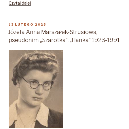
„Wojenne
Czytaj dalej
losy
splecione
po
OPUBLIKOWANE
13 LUTEGO 2025
W
wojnie
Józefa Anna Marszałek-Strusiowa,
–
pseudonim „Szarotka”, „Hanka” 1923-1991
historia
Sofii
i
Wery”