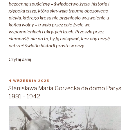
bezcenną spuściznę – świadectwo życia, historię i
głęboką ciszę, która skrywała traumę obozowego
piekła, którego kresu nie przyniosło wyzwolenie u
końca wojny – trwało przez całe życie we
wspomnieniach i ukrytych łzach. Przeszła przez
ciemność, nie po to, by ją opisywać, lecz aby uczyć
patrzeć światłu historii prosto w oczy.
„Agnieszka
Czytaj dalej
Molenda
z
domu
OPUBLIKOWANE
4 WRZEŚNIA 2025
W
Piórowska”
Stanisława Maria Gorzecka de domo Parys
1881 – 1942