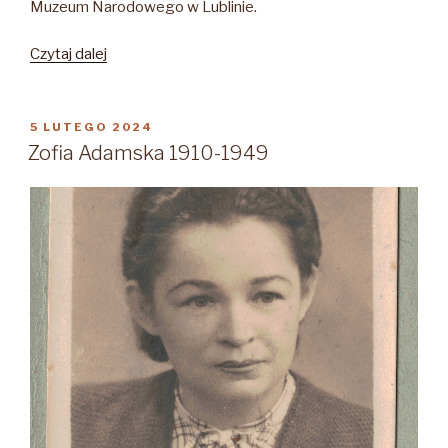
Muzeum Narodowego w Lublinie.
„Wanda
Czytaj dalej
Półtawska
1921-
2023”
OPUBLIKOWANE
5 LUTEGO 2024
W
Zofia Adamska 1910-1949