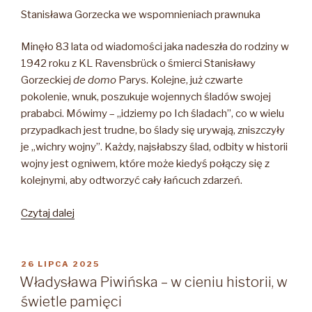
Stanisława Gorzecka we wspomnieniach prawnuka
Minęło 83 lata od wiadomości jaka nadeszła do rodziny w
1942 roku z KL Ravensbrück o śmierci Stanisławy
Gorzeckiej
de domo
Parys. Kolejne, już czwarte
pokolenie, wnuk, poszukuje wojennych śladów swojej
prababci. Mówimy – „idziemy po Ich śladach”, co w wielu
przypadkach jest trudne, bo ślady się urywają, zniszczyły
je „wichry wojny”. Każdy, najsłabszy ślad, odbity w historii
wojny jest ogniwem, które może kiedyś połączy się z
kolejnymi, aby odtworzyć cały łańcuch zdarzeń.
„Stanisława
Czytaj dalej
Maria
Gorzecka
de
OPUBLIKOWANE
26 LIPCA 2025
W
domo
Władysława Piwińska – w cieniu historii, w
Parys
świetle pamięci