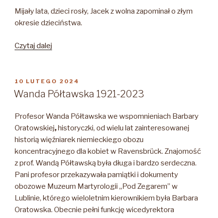
Mijały lata, dzieci rosły, Jacek z wolna zapominał o złym
okresie dzieciństwa.
„„Jacek
Czytaj dalej
w
Ravensbrück””
OPUBLIKOWANE
10 LUTEGO 2024
W
Wanda Półtawska 1921-2023
Profesor Wanda Półtawska we wspomnieniach Barbary
Oratowskiej
,
historyczki, od wielu lat zainteresowanej
historią więźniarek niemieckiego obozu
koncentracyjnego dla kobiet w Ravensbrück. Znajomość
z prof. Wandą Półtawską była długa i bardzo serdeczna.
Pani profesor przekazywała pamiątki i dokumenty
obozowe Muzeum Martyrologii „Pod Zegarem” w
Lublinie, którego wieloletnim kierownikiem była Barbara
Oratowska. Obecnie pełni funkcję wicedyrektora