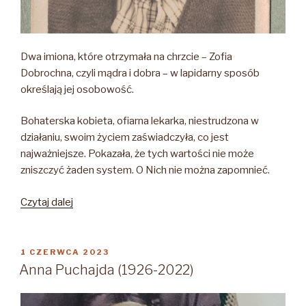
Dwa imiona, które otrzymała na chrzcie – Zofia
Dobrochna, czyli mądra i dobra – w lapidarny sposób
określają jej osobowość.
Bohaterska kobieta, ofiarna lekarka, niestrudzona w
działaniu, swoim życiem zaświadczyła, co jest
najważniejsze. Pokazała, że tych wartości nie może
zniszczyć żaden system. O Nich nie można zapomnieć.
„Zofia
Czytaj dalej
Adamska
1910-
1949”
OPUBLIKOWANE
1 CZERWCA 2023
W
Anna Puchajda (1926-2022)