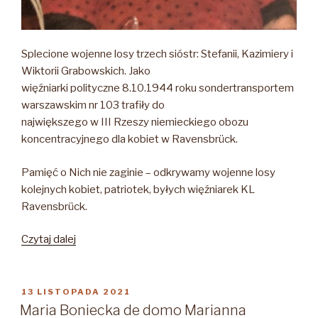
Splecione wojenne losy trzech sióstr: Stefanii, Kazimiery i
Wiktorii Grabowskich. Jako
więźniarki polityczne 8.10.1944 roku sondertransportem
warszawskim nr 103 trafiły do
największego w III Rzeszy niemieckiego obozu
koncentracyjnego dla kobiet w Ravensbrück.
Pamięć o Nich nie zaginie – odkrywamy wojenne losy
kolejnych kobiet, patriotek, byłych więźniarek KL
Ravensbrück.
„SIOSTRY
Czytaj dalej
GRABOWSKIE
–
LOSY
OPUBLIKOWANE
13 LISTOPADA 2021
W
WOJENNE
Maria Boniecka de domo Marianna