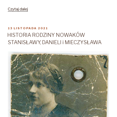
„Maria
Czytaj dalej
Boniecka
de
domo
OPUBLIKOWANE
13 LISTOPADA 2021
W
Marianna
HISTORIA RODZINY NOWAKÓW
Jastrzębska
STANISŁAWY, DANIELI i MIECZYSŁAWA
1922-
2001”