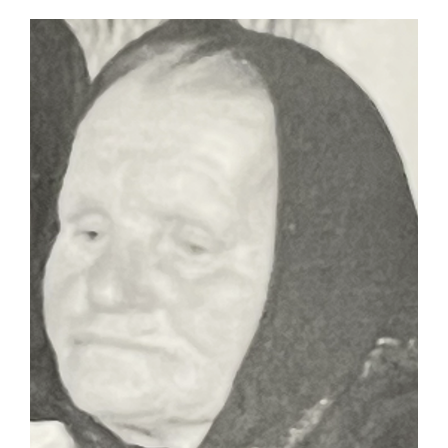
1881
–
1942”