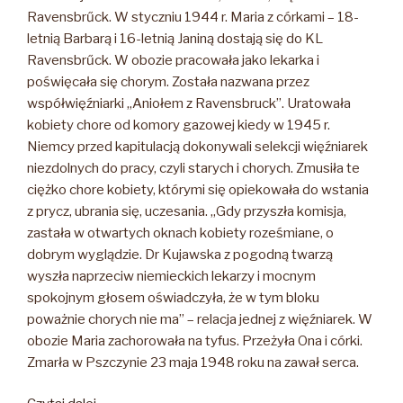
Ravensbrűck. W styczniu 1944 r. Maria z córkami – 18-
letnią Barbarą i 16-letnią Janiną dostają się do KL
Ravensbrűck. W obozie pracowała jako lekarka i
poświęcała się chorym. Została nazwana przez
współwięźniarki „Aniołem z Ravensbruck”. Uratowała
kobiety chore od komory gazowej kiedy w 1945 r.
Niemcy przed kapitulacją dokonywali selekcji więźniarek
niezdolnych do pracy, czyli starych i chorych. Zmusiła te
ciężko chore kobiety, którymi się opiekowała do wstania
z prycz, ubrania się, uczesania. „Gdy przyszła komisja,
zastała w otwartych oknach kobiety roześmiane, o
dobrym wyglądzie. Dr Kujawska z pogodną twarzą
wyszła naprzeciw niemieckich lekarzy i mocnym
spokojnym głosem oświadczyła, że w tym bloku
poważnie chorych nie ma” – relacja jednej z więźniarek. W
obozie Maria zachorowała na tyfus. Przeżyła Ona i córki.
Zmarła w Pszczynie 23 maja 1948 roku na zawał serca.