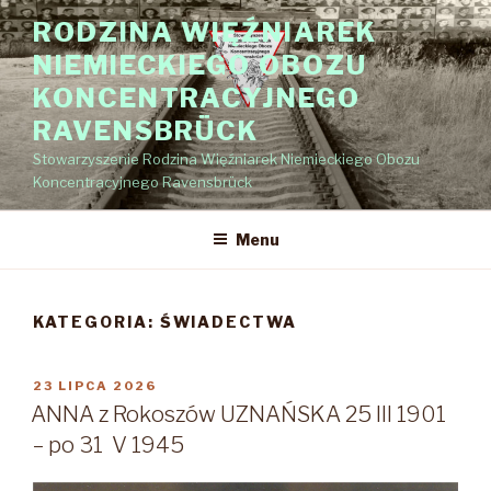
Przejdź
RODZINA WIĘŹNIAREK
do
NIEMIECKIEGO OBOZU
treści
KONCENTRACYJNEGO
RAVENSBRÜCK
Stowarzyszenie Rodzina Więźniarek Niemieckiego Obozu
Koncentracyjnego Ravensbrück
Menu
KATEGORIA:
ŚWIADECTWA
OPUBLIKOWANE
23 LIPCA 2026
W
ANNA z Rokoszów UZNAŃSKA 25 III 1901
– po 31 V 1945