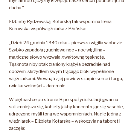
myślami do ojczyzny krzepiąc nasze serca i podnosząc na
duchu.”
Elżbietę Rydzewską-Kotarską tak wspomina Irena
Kurowska współwięźniarka z Płońska:
„Dzień 24 grudnia 1940 roku – pierwsza wigilia w obozie.
Szybko zapadała grudniowa noc – noc wigilijna –
magiczne słowo wyzwala gwałtowną tęsknotę.
Tęsknota niby ptak zraniony krążyła bezradnie nad
obozem, skrzydłem swym trącając bloki wypełnione
więźniarkami. Wewnątrz jej powiew szarpie serce i targa,
rwie ku wolności – daremnie.
W piętnastce po stronie B po spożyciu kolacji gwar na
sali zmniejsza się, kobiety jakby koncentrując się w sobie,
udręczone myśli toną we wspomnieniach. Nagle jedna z
więźniarek – Elżbieta Kotarska – wskoczyła na taboret i
zaczęła: