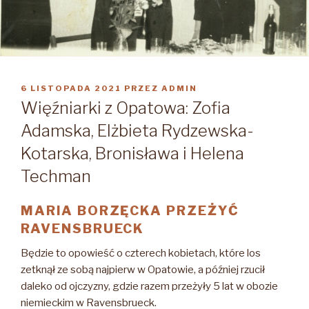
OPUBLIKOWANE
6 LISTOPADA 2021
PRZEZ
ADMIN
W
Więźniarki z Opatowa: Zofia
Adamska, Elżbieta Rydzewska-
Kotarska, Bronisława i Helena
Techman
MARIA BORZĘCKA PRZEŻYĆ
RAVENSBRUECK
Będzie to opowieść o czterech kobietach, które los
zetknął ze sobą najpierw w Opatowie, a później rzucił
daleko od ojczyzny, gdzie razem przeżyły 5 lat w obozie
niemieckim w Ravensbrueck.