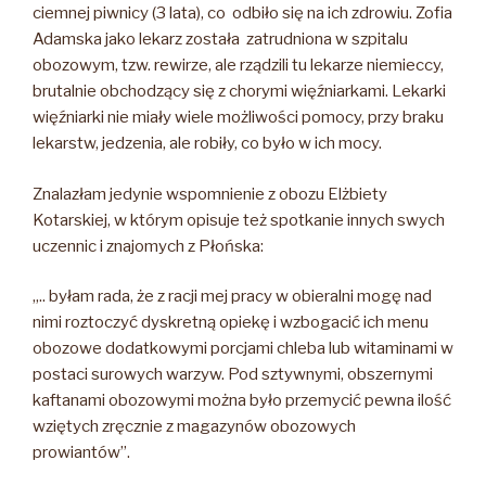
ciemnej piwnicy (3 lata), co odbiło się na ich zdrowiu. Zofia
Adamska jako lekarz została zatrudniona w szpitalu
obozowym, tzw. rewirze, ale rządzili tu lekarze niemieccy,
brutalnie obchodzący się z chorymi więźniarkami. Lekarki
więźniarki nie miały wiele możliwości pomocy, przy braku
lekarstw, jedzenia, ale robiły, co było w ich mocy.
Znalazłam jedynie wspomnienie z obozu Elżbiety
Kotarskiej, w którym opisuje też spotkanie innych swych
uczennic i znajomych z Płońska:
„.. byłam rada, że z racji mej pracy w obieralni mogę nad
nimi roztoczyć dyskretną opiekę i wzbogacić ich menu
obozowe dodatkowymi porcjami chleba lub witaminami w
postaci surowych warzyw. Pod sztywnymi, obszernymi
kaftanami obozowymi można było przemycić pewna ilość
wziętych zręcznie z magazynów obozowych
prowiantów”.