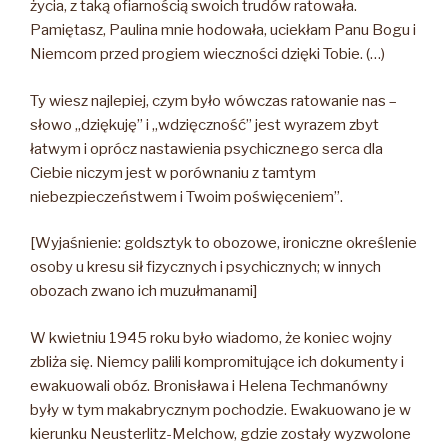
życia, z taką ofiarnością swoich trudów ratowała.
Pamiętasz, Paulina mnie hodowała, uciekłam Panu Bogu i
Niemcom przed progiem wieczności dzięki Tobie. (…)
Ty wiesz najlepiej, czym było wówczas ratowanie nas –
słowo „dziękuję” i „wdzięczność” jest wyrazem zbyt
łatwym i oprócz nastawienia psychicznego serca dla
Ciebie niczym jest w porównaniu z tamtym
niebezpieczeństwem i Twoim poświęceniem”.
[Wyjaśnienie: goldsztyk to obozowe, ironiczne określenie
osoby u kresu sił fizycznych i psychicznych; w innych
obozach zwano ich muzułmanami]
W kwietniu 1945 roku było wiadomo, że koniec wojny
zbliża się. Niemcy palili kompromitujące ich dokumenty i
ewakuowali obóz. Bronisława i Helena Techmanówny
były w tym makabrycznym pochodzie. Ewakuowano je w
kierunku Neusterlitz-Melchow, gdzie zostały wyzwolone