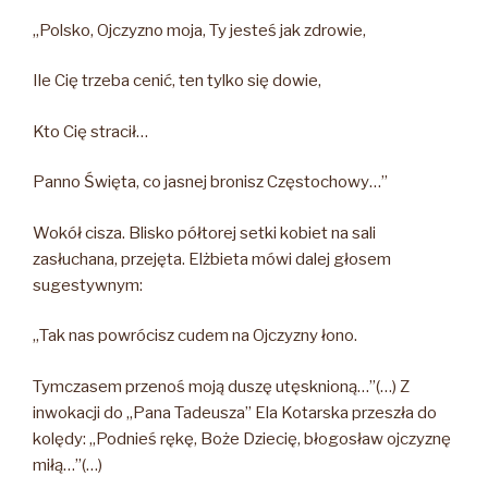
„Polsko, Ojczyzno moja, Ty jesteś jak zdrowie,
Ile Cię trzeba cenić, ten tylko się dowie,
Kto Cię stracił…
Panno Święta, co jasnej bronisz Częstochowy…”
Wokół cisza. Blisko półtorej setki kobiet na sali
zasłuchana, przejęta. Elżbieta mówi dalej głosem
sugestywnym:
„Tak nas powrócisz cudem na Ojczyzny łono.
Tymczasem przenoś moją duszę utęsknioną…”(…) Z
inwokacji do „Pana Tadeusza” Ela Kotarska przeszła do
kolędy: „Podnieś rękę, Boże Dziecię, błogosław ojczyznę
miłą…”(…)