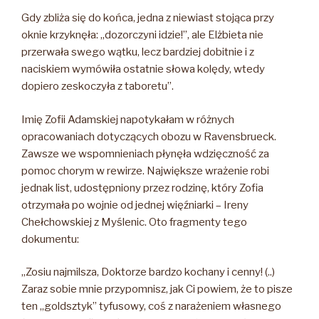
Gdy zbliża się do końca, jedna z niewiast stojąca przy
oknie krzyknęła: „dozorczyni idzie!”, ale Elżbieta nie
przerwała swego wątku, lecz bardziej dobitnie i z
naciskiem wymówiła ostatnie słowa kolędy, wtedy
dopiero zeskoczyła z taboretu”.
Imię Zofii Adamskiej napotykałam w różnych
opracowaniach dotyczących obozu w Ravensbrueck.
Zawsze we wspomnieniach płynęła wdzięczność za
pomoc chorym w rewirze. Największe wrażenie robi
jednak list, udostępniony przez rodzinę, który Zofia
otrzymała po wojnie od jednej więźniarki – Ireny
Chełchowskiej z Myślenic. Oto fragmenty tego
dokumentu:
„Zosiu najmilsza, Doktorze bardzo kochany i cenny! (..)
Zaraz sobie mnie przypomnisz, jak Ci powiem, że to pisze
ten „goldsztyk” tyfusowy, coś z narażeniem własnego