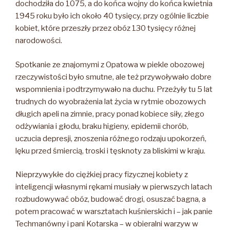
dochodziła do 1075, a do końca wojny do końca kwietnia
1945 roku było ich około 40 tysięcy, przy ogólnie liczbie
kobiet, które przeszły przez obóz 130 tysięcy różnej
narodowości.
Spotkanie ze znajomymi z Opatowa w piekle obozowej
rzeczywistości było smutne, ale też przywoływało dobre
wspomnienia i podtrzymywało na duchu. Przeżyły tu 5 lat
trudnych do wyobrażenia lat życia w rytmie obozowych
długich apeli na zimnie, pracy ponad kobiece siły, złego
odżywiania i głodu, braku higieny, epidemii chorób,
uczucia depresji, znoszenia różnego rodzaju upokorzeń,
lęku przed śmiercią, troski i tęsknoty za bliskimi w kraju.
Nieprzywykłe do ciężkiej pracy fizycznej kobiety z
inteligencji własnymi rękami musiały w pierwszych latach
rozbudowywać obóz, budować drogi, osuszać bagna, a
potem pracować w warsztatach kuśnierskich i – jak panie
Techmanówny i pani Kotarska – w obieralni warzyw w