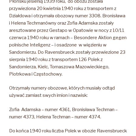
Płońsku jesienią 1939 roku, do obozu została
przywieziona 20 kwietnia 1940 roku z transportem z
Działdowa i otrzymała obozowy numer 3308. Bronisława
i Helena Techmanówny oraz Zofia Adamska zostały
aresztowane przez Gestapo w Opatowie w nocy z 10/11
czerwca 1940 roku w ramach – Besondere Aktion gegen
polnische Inteligenz – i osadzone w więzieniu w
Sandomierzu. Do Ravensbrueck zostały przewiezione 23
sierpnia 1940 roku z transportem 126 Polek z
Sandomierza, Kielc, Tomaszowa Mazowieckiego,
Piotrkowa i Częstochowy.
Otrzymały numery obozowe, których musiały odtąd
używać zamiast swych imion i nazwisk:
Zofia Adamska – numer 4361, Bronisława Techman –
numer 4373, Helena Techman – numer 4374.
Do końca 1940 roku liczba Polek w obozie Ravensbrueck