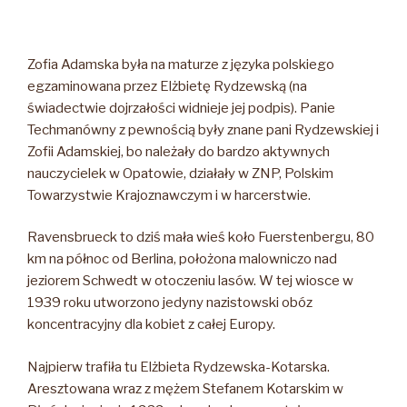
Zofia Adamska była na maturze z języka polskiego
egzaminowana przez Elżbietę Rydzewską (na
świadectwie dojrzałości widnieje jej podpis). Panie
Techmanówny z pewnością były znane pani Rydzewskiej i
Zofii Adamskiej, bo należały do bardzo aktywnych
nauczycielek w Opatowie, działały w ZNP, Polskim
Towarzystwie Krajoznawczym i w harcerstwie.
Ravensbrueck to dziś mała wieś koło Fuerstenbergu, 80
km na północ od Berlina, położona malowniczo nad
jeziorem Schwedt w otoczeniu lasów. W tej wiosce w
1939 roku utworzono jedyny nazistowski obóz
koncentracyjny dla kobiet z całej Europy.
Najpierw trafiła tu Elżbieta Rydzewska-Kotarska.
Aresztowana wraz z mężem Stefanem Kotarskim w