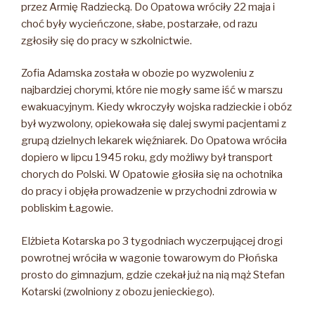
przez Armię Radziecką. Do Opatowa wróciły 22 maja i
choć były wycieńczone, słabe, postarzałe, od razu
zgłosiły się do pracy w szkolnictwie.
Zofia Adamska została w obozie po wyzwoleniu z
najbardziej chorymi, które nie mogły same iść w marszu
ewakuacyjnym. Kiedy wkroczyły wojska radzieckie i obóz
był wyzwolony, opiekowała się dalej swymi pacjentami z
grupą dzielnych lekarek więźniarek. Do Opatowa wróciła
dopiero w lipcu 1945 roku, gdy możliwy był transport
chorych do Polski. W Opatowie głosiła się na ochotnika
do pracy i objęła prowadzenie w przychodni zdrowia w
pobliskim Łagowie.
Elżbieta Kotarska po 3 tygodniach wyczerpującej drogi
powrotnej wróciła w wagonie towarowym do Płońska
prosto do gimnazjum, gdzie czekał już na nią mąż Stefan
Kotarski (zwolniony z obozu jenieckiego).