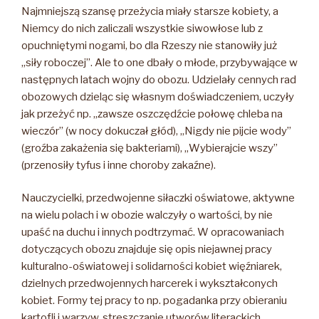
Najmniejszą szansę przeżycia miały starsze kobiety, a
Niemcy do nich zaliczali wszystkie siwowłose lub z
opuchniętymi nogami, bo dla Rzeszy nie stanowiły już
„siły roboczej”. Ale to one dbały o młode, przybywające w
następnych latach wojny do obozu. Udzielały cennych rad
obozowych dzieląc się własnym doświadczeniem, uczyły
jak przeżyć np. „zawsze oszczędźcie połowę chleba na
wieczór” (w nocy dokuczał głód), „Nigdy nie pijcie wody”
(groźba zakażenia się bakteriami), „Wybierajcie wszy”
(przenosiły tyfus i inne choroby zakaźne).
Nauczycielki, przedwojenne siłaczki oświatowe, aktywne
na wielu polach i w obozie walczyły o wartości, by nie
upaść na duchu i innych podtrzymać. W opracowaniach
dotyczących obozu znajduje się opis niejawnej pracy
kulturalno-oświatowej i solidarności kobiet więźniarek,
dzielnych przedwojennych harcerek i wykształconych
kobiet. Formy tej pracy to np. pogadanka przy obieraniu
kartofli i warzyw, streszczanie utworów literackich,