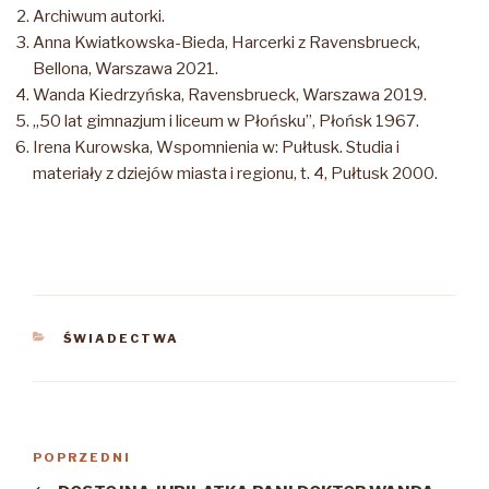
Archiwum autorki.
Anna Kwiatkowska-Bieda, Harcerki z Ravensbrueck,
Bellona, Warszawa 2021.
Wanda Kiedrzyńska, Ravensbrueck, Warszawa 2019.
„50 lat gimnazjum i liceum w Płońsku”, Płońsk 1967.
Irena Kurowska, Wspomnienia w: Pułtusk. Studia i
materiały z dziejów miasta i regionu, t. 4, Pułtusk 2000.
KATEGORIE
ŚWIADECTWA
Nawigacja
Poprzedni
POPRZEDNI
wpisu
wpis