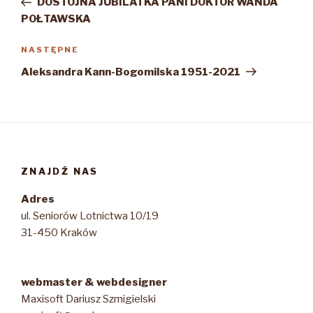
DOSTOJNA JUBILATKA PANI DOKTOR WANDA
POŁTAWSKA
Następny
NASTĘPNE
wpis
Aleksandra Kann-Bogomilska 1951-2021
ZNAJDŹ NAS
Adres
ul. Seniorów Lotnictwa 10/19
31-450 Kraków
webmaster & webdesigner
Maxisoft Dariusz Szmigielski