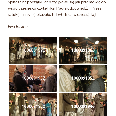
Spinoza na początku debaty głowił się jak przemówić do
współczesnego czytelnika. Padła odpowiedź: – Przez
sztukę – i jak się okazało, to był strzał w dziesiątkę!
Ewa Bugno
1000091970
1000091963
1000091957
1000091952
1000091950
1000091946