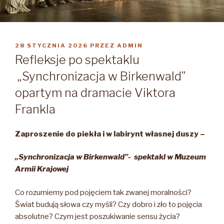
OPUBLIKOWANE
28 STYCZNIA 2026
PRZEZ
ADMIN
W
Refleksje po spektaklu
„Synchronizacja w Birkenwald”
opartym na dramacie Viktora
Frankla
Zaproszenie do piekła i w labirynt własnej duszy –
„Synchronizacja w Birkenwald”- spektakl w Muzeum
Armii Krajowej
Co rozumiemy pod pojęciem tak zwanej moralności?
Świat budują słowa czy myśli? Czy dobro i zło to pojęcia
absolutne? Czym jest poszukiwanie sensu życia?