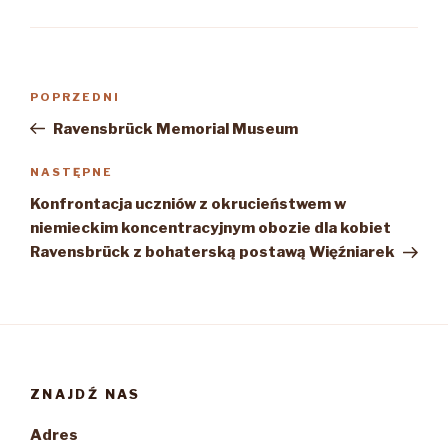
Nawigacja
Poprzedni
POPRZEDNI
wpisu
wpis
Ravensbrück Memorial Museum
Następny
NASTĘPNE
wpis
Konfrontacja uczniów z okrucieństwem w
niemieckim koncentracyjnym obozie dla kobiet
Ravensbrück z bohaterską postawą Więźniarek
ZNAJDŹ NAS
Adres