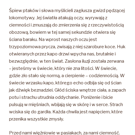
Śpiew ptaków i słowa myślicieli zagłusza gwizd pędzącej
lokomotywy. Jej światła atakują oczy, wyrywają z
ciemności i zmuszają do zmierzenia się z rzeczywistością
obozową, bowiem w tej samej sekundzie otwiera się
ściana baraku. Na wprost naszych oczu jest
trzypoziomowa prycza, zwisają z niej szarobure koce. Huk
otwieranych przez kapo drzwi wpycha nas, brutalnie i
bezwzględnie, w ten świat. Zasłona iluzji została zerwana
– jesteśmy w świecie, który nie zna litości. W świecie,
gdzie zło stało się normą, a cierpienie – codziennością. W
świecie wrzasku kapo, którego echo odbija się od ścian
jak dźwięk beznadziei. Głód ściska wnętrze ciała, a zapach
potu i strachu utrudnia oddychanie. Poniżenie i bicie
pulsują w mięśniach, wbijają się w skórę i w serce. Strach
wciska się do gardła. Każda chwila jest napięciem, które
przenika wszystkie zmysły.
Przed nami więźniowie w pasiakach, za nami ciemność.