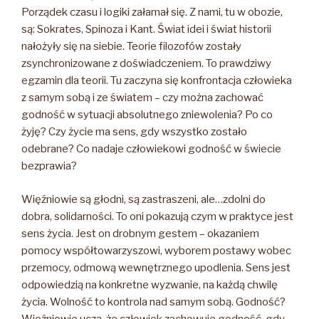
Porządek czasu i logiki załamał się. Z nami, tu w obozie,
są: Sokrates, Spinoza i Kant. Świat idei i świat historii
nałożyły się na siebie. Teorie filozofów zostały
zsynchronizowane z doświadczeniem. To prawdziwy
egzamin dla teorii. Tu zaczyna się konfrontacja człowieka
z samym sobą i ze światem – czy można zachować
godność w sytuacji absolutnego zniewolenia? Po co
żyję? Czy życie ma sens, gdy wszystko zostało
odebrane? Co nadaje człowiekowi godność w świecie
bezprawia?
Więźniowie są głodni, są zastraszeni, ale…zdolni do
dobra, solidarności. To oni pokazują czym w praktyce jest
sens życia. Jest on drobnym gestem – okazaniem
pomocy współtowarzyszowi, wyborem postawy wobec
przemocy, odmową wewnętrznego upodlenia. Sens jest
odpowiedzią na konkretne wyzwanie, na każdą chwilę
życia. Wolność to kontrola nad samym sobą. Godność?
Więźniowie uczą, że człowiek zachowuje godność, gdy