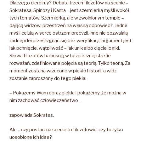
Dlaczego cierpimy? Debata trzech filozofów na scenie –
Sokratesa, Spinozy i Kanta – jest szermierką myśli wokół
tych tematów. Szermierką, ale w zwolnionym tempie –
dającą widzowi przestrzeń na własną odpowiedź. Jedne
myśli celują w serce ostrzem precyzji, inne nie pozwalają
żadnej idei prześlizgnąć się bez weryfikacji, argument jest
jak pchnięcie, wątpliwość – jak unik albo cięcie logiki.
Słowa filozofów balansują w bezpiecznej strefie
rozważań, zdefiniowane pojęcia są teorią. Tylko teorią. Za
moment zostaną wrzucone w piekło historii, a widz
zostanie zaproszony do tego piekła.
– Pokażemy Wam obraz piekła i pokażemy, że można w
nim zachować człowieczeństwo –
zapowiada Sokrates.
Ale… czy postaci na scenie to filozofowie, czy to tylko
uosobione ich idee?