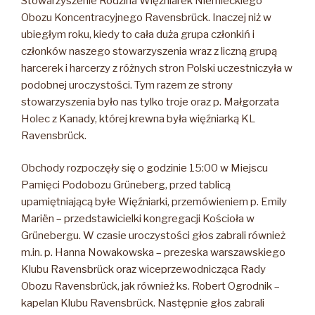
Stowarzyszenie Rodzina Więźniarek Niemieckiego
Obozu Koncentracyjnego Ravensbrück. Inaczej niż w
ubiegłym roku, kiedy to cała duża grupa członkiń i
członków naszego stowarzyszenia wraz z liczną grupą
harcerek i harcerzy z różnych stron Polski uczestniczyła w
podobnej uroczystości. Tym razem ze strony
stowarzyszenia było nas tylko troje oraz p. Małgorzata
Holec z Kanady, której krewna była więźniarką KL
Ravensbrück.
Obchody rozpoczęły się o godzinie 15:00 w Miejscu
Pamięci Podobozu Grüneberg, przed tablicą
upamiętniającą byłe Więźniarki, przemówieniem p. Emily
Mariën – przedstawicielki kongregacji Kościoła w
Grünebergu. W czasie uroczystości głos zabrali również
m.in. p. Hanna Nowakowska – prezeska warszawskiego
Klubu Ravensbrück oraz wiceprzewodnicząca Rady
Obozu Ravensbrück, jak również ks. Robert Ogrodnik –
kapelan Klubu Ravensbrück. Następnie głos zabrali