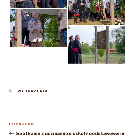
KATEGORIE
WYDARZENIA
Nawigacja
Poprzedni
POPRZEDNI
wpisu
wpis
Spotkanie z uczniami ze szkoły podstawowej nr