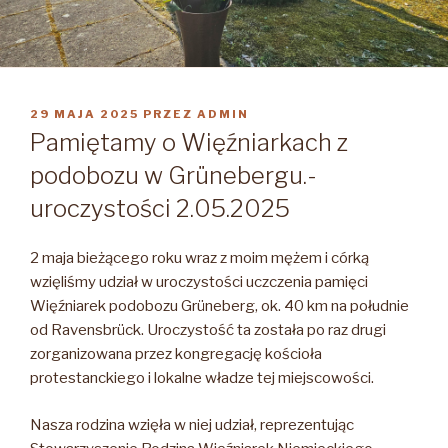
OPUBLIKOWANE
29 MAJA 2025
PRZEZ
ADMIN
W
Pamiętamy o Więźniarkach z
podobozu w Grünebergu.-
uroczystości 2.05.2025
2 maja bieżącego roku wraz z moim mężem i córką
wzięliśmy udział w uroczystości uczczenia pamięci
Więźniarek podobozu Grüneberg, ok. 40 km na południe
od Ravensbrück. Uroczystość ta została po raz drugi
zorganizowana przez kongregację kościoła
protestanckiego i lokalne władze tej miejscowości.
Nasza rodzina wzięła w niej udział, reprezentując