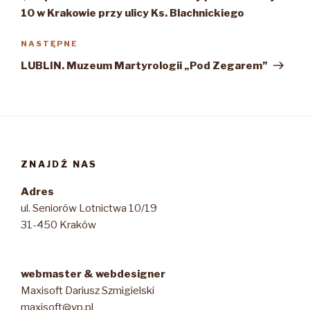
10 w Krakowie przy ulicy Ks. Blachnickiego
Następny
NASTĘPNE
wpis
LUBLIN. Muzeum Martyrologii „Pod Zegarem”
ZNAJDŹ NAS
Adres
ul. Seniorów Lotnictwa 10/19
31-450 Kraków
webmaster & webdesigner
Maxisoft Dariusz Szmigielski
maxisoft@vp.pl