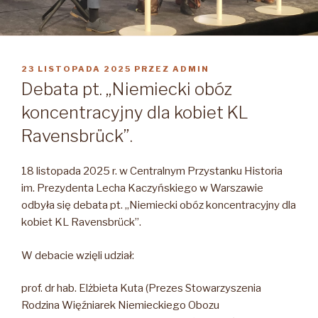
OPUBLIKOWANE
23 LISTOPADA 2025
PRZEZ
ADMIN
W
Debata pt. „Niemiecki obóz
koncentracyjny dla kobiet KL
Ravensbrück”.
18 listopada 2025 r. w Centralnym Przystanku Historia
im. Prezydenta Lecha Kaczyńskiego w Warszawie
odbyła się debata pt. „Niemiecki obóz koncentracyjny dla
kobiet KL Ravensbrück”.
W debacie wzięli udział:
prof. dr hab. Elżbieta Kuta (Prezes Stowarzyszenia
Rodzina Więźniarek Niemieckiego Obozu