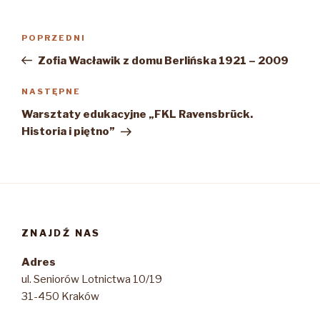
Nawigacja
Poprzedni
POPRZEDNI
wpisu
wpis
Zofia Wacławik z domu Berlińska 1921 – 2009
Następny
NASTĘPNE
wpis
Warsztaty edukacyjne „FKL Ravensbrück.
Historia i piętno”
ZNAJDŹ NAS
Adres
ul. Seniorów Lotnictwa 10/19
31-450 Kraków