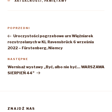
KATEGORIE
AKTUALNOŚCI
,
PAMIĘTAMY
Nawigacja
Poprzedni
POPRZEDNI
wpisu
wpis
Uroczystości pogrzebowe urn Więźniarek
rozstrzelanych w KL Ravensbrück 6 września
2022 – Fürstenberg, Niemcy
Następny
NASTĘPNE
wpis
Wernisaż wystawy „Być, albo nie być… WARSZAWA
SIERPIEŃ 44”
ZNAJDŹ NAS