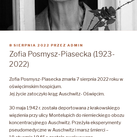
OPUBLIKOWANE
8 SIERPNIA 2022
PRZEZ
ADMIN
W
Zofia Posmysz-Piasecka (1923-
2022)
Zofia Posmysz-Piasecka zmarła 7 sierpnia 2022 roku w
oświęcimskim hospicjum.
Jej życie zatoczyło krąg Auschwitz- Oświęcim.
30 maja 1942 r. została deportowana z krakowskiego
więzienia przy ulicy Montelupich do niemieckiego obozu
koncentracyjnego Auschwitz. Przeżyła eksperymenty
pseudomedyczne w Auschwitz i marsz śmierci –