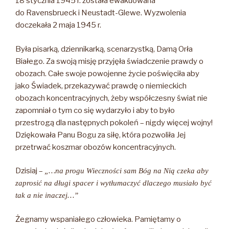
18 stycznia 1945 r. została ewakuowana
do Ravensbrueck i Neustadt-Glewe. Wyzwolenia
doczekała 2 maja 1945 r.
Była pisarką, dziennikarką, scenarzystką, Damą Orła
Białego. Za swoją misję przyjęła świadczenie prawdy o
obozach. Całe swoje powojenne życie poświęciła aby
jako Świadek, przekazywać prawdę o niemieckich
obozach koncentracyjnych, żeby współczesny świat nie
zapomniał o tym co się wydarzyło i aby to było
przestrogą dla następnych pokoleń – nigdy więcej wojny!
Dziękowała Panu Bogu za siłę, która pozwoliła Jej
przetrwać koszmar obozów koncentracyjnych.
Dzisiaj –
„…na progu Wieczności sam Bóg na Nią czeka aby
zaprosić na długi spacer i wytłumaczyć dlaczego musiało być
tak a nie inaczej…”
Żegnamy wspaniałego człowieka. Pamiętamy o