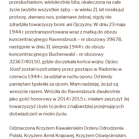
przesłuchaniom, wielokrotnie bita, okaleczona na całe
życie (wybite wszystkie zęby – w wieku 21 lat nosiła już
protezę, złamany nos, połamane żebra), nigdy nie
zdradziła towarzyszy broni ani Ojczyzny.
W dniu 23 maja
1944 r. przetransportowana wraz z matką do obozu
koncentracyjnego Ravensbruck – nr obozowy 39678,
następnie w dniu 31 sierpnia 1944 r. do obozu
koncentracyjnego Buchenwald – nr obozowy
32367/40150, gdzie doczekała końca wojny. Ojciec
Józef został rozstrzelany przez gestapo w Radomiu w
czerwcu 1944 r. za udział w ruchu oporu. Od kiedy
pamiętam tęskniła za ojcem. Mam nadzieję, że już są
wreszcie razem. Wróciła do Ravensbruck dwukrotnie
jako gość honorowy w 2014 i 2015 r., miałam zaszczyt Jej
towarzyszyć i było to jedno z najbardziej przejmujących
doświadczeń w moim życiu.
Odznaczona Krzyżem Kawalerskim Orderu Odrodzenia
Polski, Krzyżem Armii Krajowej, Krzyżem Oświęcimskim.