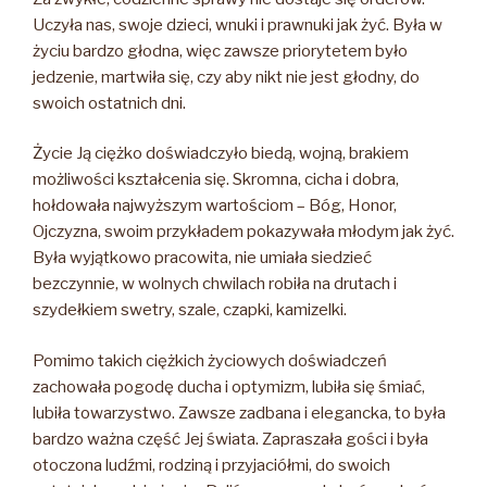
Uczyła nas, swoje dzieci, wnuki i prawnuki jak żyć. Była w
życiu bardzo głodna, więc zawsze priorytetem było
jedzenie, martwiła się, czy aby nikt nie jest głodny, do
swoich ostatnich dni.
Życie Ją ciężko doświadczyło biedą, wojną, brakiem
możliwości kształcenia się. Skromna, cicha i dobra,
hołdowała najwyższym wartościom – Bóg, Honor,
Ojczyzna, swoim przykładem pokazywała młodym jak żyć.
Była wyjątkowo pracowita, nie umiała siedzieć
bezczynnie, w wolnych chwilach robiła na drutach i
szydełkiem swetry, szale, czapki, kamizelki.
Pomimo takich ciężkich życiowych doświadczeń
zachowała pogodę ducha i optymizm, lubiła się śmiać,
lubiła towarzystwo. Zawsze zadbana i elegancka, to była
bardzo ważna część Jej świata. Zapraszała gości i była
otoczona ludźmi, rodziną i przyjaciółmi, do swoich