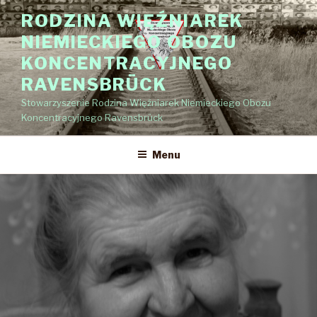
Przejdź
RODZINA WIĘŹNIAREK
do
NIEMIECKIEGO OBOZU
treści
KONCENTRACYJNEGO
RAVENSBRÜCK
Stowarzyszenie Rodzina Więźniarek Niemieckiego Obozu
Koncentracyjnego Ravensbrück
Menu