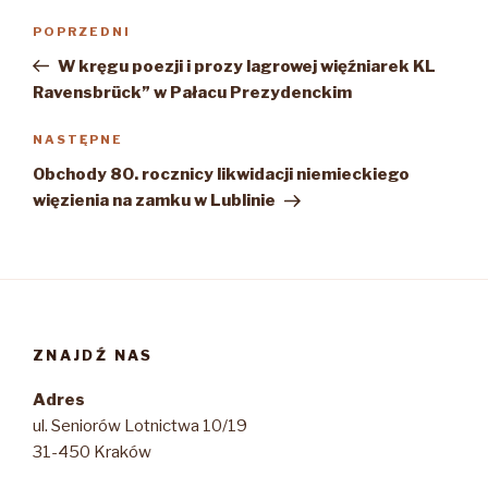
Nawigacja
Poprzedni
POPRZEDNI
wpisu
wpis
W kręgu poezji i prozy lagrowej więźniarek KL
Ravensbrück” w Pałacu Prezydenckim
Następny
NASTĘPNE
wpis
Obchody 80. rocznicy likwidacji niemieckiego
więzienia na zamku w Lublinie
ZNAJDŹ NAS
Adres
ul. Seniorów Lotnictwa 10/19
31-450 Kraków