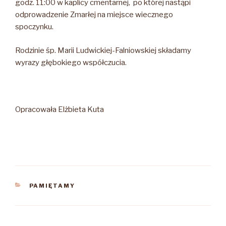
godz. 11:00 w kaplicy cmentarnej, po której nastąpi
odprowadzenie Zmarłej na miejsce wiecznego
spoczynku.
Rodzinie śp. Marii Ludwickiej-Falniowskiej składamy
wyrazy głębokiego współczucia.
Opracowała Elżbieta Kuta
KATEGORIE
PAMIĘTAMY