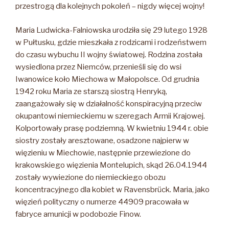
przestrogą dla kolejnych pokoleń – nigdy więcej wojny!
Maria Ludwicka-Falniowska urodziła się 29 lutego 1928
w Pułtusku, gdzie mieszkała z rodzicami i rodzeństwem
do czasu wybuchu II wojny światowej. Rodzina została
wysiedlona przez Niemców, przenieśli się do wsi
Iwanowice koło Miechowa w Małopolsce. Od grudnia
1942 roku Maria ze starszą siostrą Henryką,
zaangażowały się w działalność konspiracyjną przeciw
okupantowi niemieckiemu w szeregach Armii Krajowej.
Kolportowały prasę podziemną. W kwietniu 1944 r. obie
siostry zostały aresztowane, osadzone najpierw w
więzieniu w Miechowie, następnie przewiezione do
krakowskiego więzienia Montelupich, skąd 26.04.1944
zostały wywiezione do niemieckiego obozu
koncentracyjnego dla kobiet w Ravensbrück. Maria, jako
więzień polityczny o numerze 44909 pracowała w
fabryce amunicji w podobozie Finow.