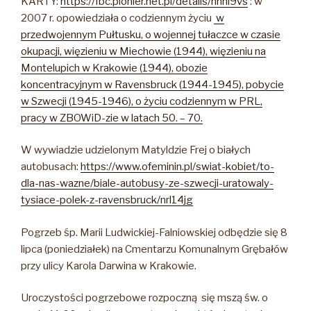
KARTY:
https://fbc.pionier.net.pl/details/nnhl9vs
: w
2007 r. opowiedziała o codziennym życiu
w
przedwojennym Pułtusku, o wojennej tułaczce w czasie
okupacji, więzieniu w Miechowie (1944), więzieniu na
Montelupich w Krakowie (1944), obozie
koncentracyjnym w Ravensbruck (1944-1945), pobycie
w Szwecji (1945-1946), o życiu codziennym w PRL,
pracy w ZBOWiD-zie w latach 50. – 70.
W wywiadzie udzielonym Matyldzie Frej o białych
autobusach:
https://www.ofeminin.pl/swiat-kobiet/to-
dla-nas-wazne/biale-autobusy-ze-szwecji-uratowaly-
tysiace-polek-z-ravensbruck/nrl14jg
Pogrzeb śp. Marii Ludwickiej-Falniowskiej odbędzie się 8
lipca (poniedziałek) na Cmentarzu Komunalnym Grębałów
przy ulicy Karola Darwina w Krakowie.
Uroczystości pogrzebowe rozpoczną się mszą św. o