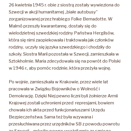
26 kwietnia 1945 r. obie z siostrą zostały wywieziona do
Szwecji w akcji humanitarnej „białe autobusy”
zorganizowanej przez hrabiego Folke Bernadotte. W
Malmö przeszły kwarantannę, dostały się do
wielodzietnej szwedzkiej rodziny Państwa Hergilsów,
która się nimi zaopiekowała i traktowała jak członków
rodziny, uczyły się języka szwedzkiego i chodziły do
szkoły. Siostra Marii pozostała w Szwecji, zamieszkała w
Sztokholmie. Maria zdecydowała się na powrót do Polski
w 1946 r., aby pomóc rodzinie, która przeżyła wojnę.
Po wojnie, zamieszkała w Krakowie, przez wiele lat
pracowała w Związku Bojowników o Wolność i
Demokrację. Dzięki Niej pewno liczni byli żołnierze Armii
Krajowej zostali uchronieni przed represjami, bowiem
chowała ich akta przed funkcjonariuszami Urzędu
Bezpieczeństwa. Sama też była wzywana i
przesłuchiwana przez urzędników SB z powodu powrotu
ze Szwecji – mówiła: pewno uważali mnie za szpiega.