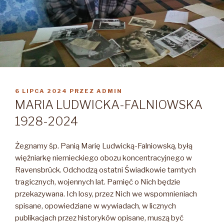
OPUBLIKOWANE
6 LIPCA 2024
PRZEZ
ADMIN
W
MARIA LUDWICKA-FALNIOWSKA
1928-2024
Żegnamy śp. Panią Marię Ludwicką-Falniowską, byłą
więźniarkę niemieckiego obozu koncentracyjnego w
Ravensbrück. Odchodzą ostatni Świadkowie tamtych
tragicznych, wojennych lat. Pamięć o Nich będzie
przekazywana. Ich losy, przez Nich we wspomnieniach
spisane, opowiedziane w wywiadach, w licznych
publikacjach przez historyków opisane, muszą być