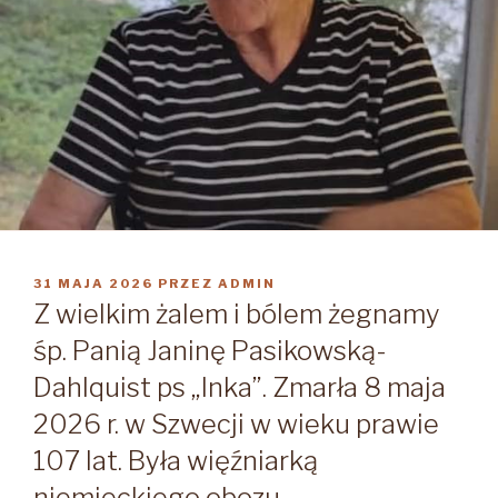
OPUBLIKOWANE
31 MAJA 2026
PRZEZ
ADMIN
W
Z wielkim żalem i bólem żegnamy
śp. Panią Janinę Pasikowską-
Dahlquist ps „Inka”. Zmarła 8 maja
2026 r. w Szwecji w wieku prawie
107 lat. Była więźniarką
niemieckiego obozu