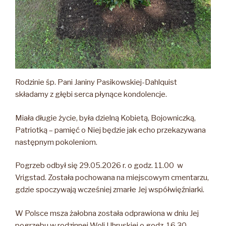
Rodzinie śp. Pani Janiny Pasikowskiej-Dahlquist
składamy z głębi serca płynące kondolencje.
Miała długie życie, była dzielną Kobietą, Bojowniczką,
Patriotką – pamięć o Niej będzie jak echo przekazywana
następnym pokoleniom.
Pogrzeb odbył się 29.05.2026 r. o godz. 11.00 w
Vrigstad. Została pochowana na miejscowym cmentarzu,
gdzie spoczywają wcześniej zmarłe Jej współwięźniarki.
W Polsce msza żałobna została odprawiona w dniu Jej
pogrzebu w rodzinnej Woli Uhruskiej o godz. 16.30.