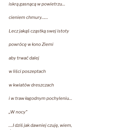
iskrą gasnącą w powietrzu…
cieniem chmury……
Lecz jakąś cząstką swej istoty
powrócę w łono Ziemi
aby trwać dalej
w liści poszeptach
w kwiatów dreszczach
i w traw łagodnym pochyleniu…
„W nocy”
….I dziś jak dawniej czuję, wiem,