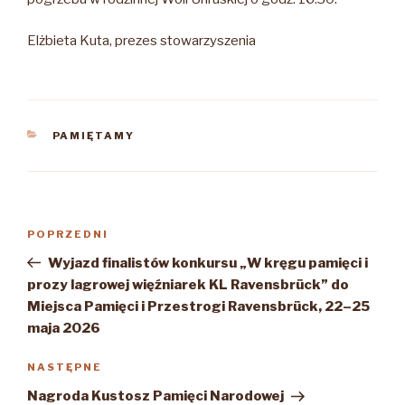
Elżbieta Kuta, prezes stowarzyszenia
KATEGORIE
PAMIĘTAMY
Nawigacja
Poprzedni
POPRZEDNI
wpisu
wpis
Wyjazd finalistów konkursu „W kręgu pamięci i
prozy lagrowej więźniarek KL Ravensbrück” do
Miejsca Pamięci i Przestrogi Ravensbrück, 22–25
maja 2026
Następny
NASTĘPNE
wpis
Nagroda Kustosz Pamięci Narodowej