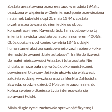
Została aresztowana przez gestapo w grudniu 1943 r.,
osadzona w więzieniu w Chełmie, następnie przewieziona
na Zamek Lubelski skąd 25 maja 1944 r. została
przetransportowana do niemieckiego obozu
koncentracyjnego Ravensbrűck. Tam, pozbawiono Ją
imienia i nazwiska i została oznaczona numerem 40058.
Obóz opuściła pod koniec kwietnia 1945 r. dzięki
humanitarnej akcji zorganizowanej przez hrabiego Folke
Bernadotte zwanej „białe autobusy”. Trafiła do Szwecji,
do małej miejscowości Vrigstad i tutaj została. Nie
chciała, a może bała się, wrócić do komunistycznej,
powojennej Ojczyzny. Jej życie ułożyło się w Szwecji,
założyła rodzinę, wyszła za maż za Benkta Dahlquista,
Szweda, urodziła dzieci. O Polsce nie zapomniała, do
końca swojego długiego życia interesowała się
sprawami Polski.
Miała długie życie, zachowała sprawność fizyczną i