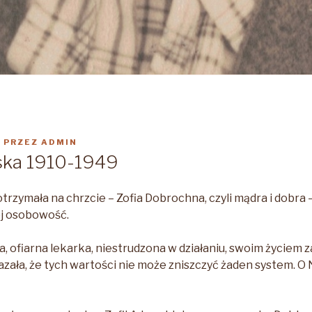
4
PRZEZ
ADMIN
ska 1910-1949
trzymała na chrzcie – Zofia Dobrochna, czyli mądra i dobra 
ej osobowość.
 ofiarna lekarka, niestrudzona w działaniu, swoim życiem za
azała, że tych wartości nie może zniszczyć żaden system. O