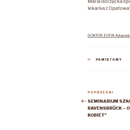
Maria Borzęcka spi
lekarka z Opatowa”
DOKTOR ZOFIA Adamsk
KATEGORIE
PAMIĘTAMY
Nawigacja
Poprzedni
POPRZEDNI
wpisu
wpis
SEMINARIUM SZK
RAVENSBRÜCK – 
KOBIET”