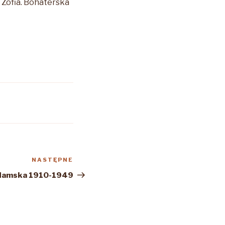
 Zofia. Bohaterska
NASTĘPNE
Następny
wpis
Adamska 1910-1949