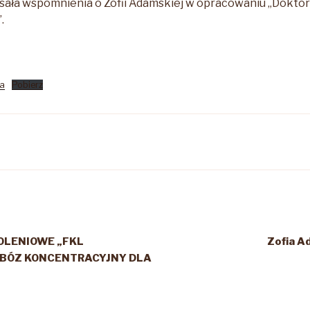
sała wspomnienia o Zofii Adamskiej w opracowaniu „Doktor
.
a
Pobierz
OLENIOWE „FKL
Zofia 
OBÓZ KONCENTRACYJNY DLA