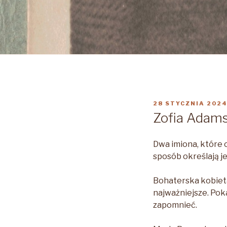
OPUBLIKOWANE
28 STYCZNIA 202
W
Zofia Adam
Dwa imiona, które o
sposób określają j
Bohaterska kobieta,
najważniejsze. Pok
zapomnieć.