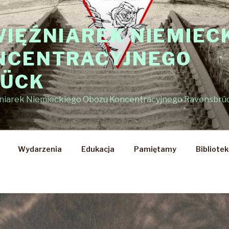
WIĘŹNIAREK NIEMIEC
NCENTRACYJNEGO
RÜCK
źniarek Niemieckiego Obozu Koncentracyjnego Ravensbrü
Wydarzenia
Edukacja
Pamiętamy
Bibliote