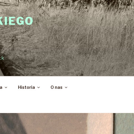
KIEGO
ck
ka
Historia
O nas