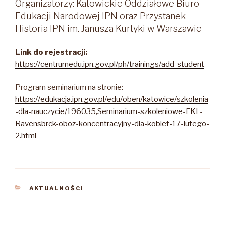
Organizatorzy: Katowickie Oddziałowe Biuro
Edukacji Narodowej IPN oraz Przystanek
Historia IPN im. Janusza Kurtyki w Warszawie
Link do rejestracji:
https://centrumedu.ipn.gov.pl/ph/trainings/add-student
Program seminarium na stronie:
https://edukacja.ipn.gov.pl/edu/oben/katowice/szkolenia
-dla-nauczycie/196035,Seminarium-szkoleniowe-FKL-
Ravensbrck-oboz-koncentracyjny-dla-kobiet-17-lutego-
2.html
KATEGORIE
AKTUALNOŚCI