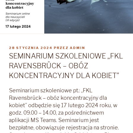
OPUBLIKOWANE
28 STYCZNIA 2024
PRZEZ
ADMIN
W
SEMINARIUM SZKOLENIOWE „FKL
RAVENSBRÜCK – OBÓZ
KONCENTRACYJNY DLA KOBIET”
Seminarium szkoleniowe pt.: „FKL
Ravensbrück – obóz koncentracyjny dla
kobiet” odbędzie się 17 lutego 2024 roku, w
godz. 09.00 – 14.00, za pośrednictwem
aplikacji MS Teams. Seminarium jest
bezpłatne, obowiązuje rejestracja na stronie.