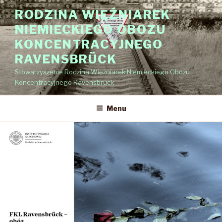
Przejdź
RODZINA WIĘŹNIAREK
do
NIEMIECKIEGO OBOZU
treści
KONCENTRACYJNEGO
RAVENSBRÜCK
Stowarzyszenie Rodzina Więźniarek Niemieckiego Obozu
Koncentracyjnego Ravensbrück
Menu