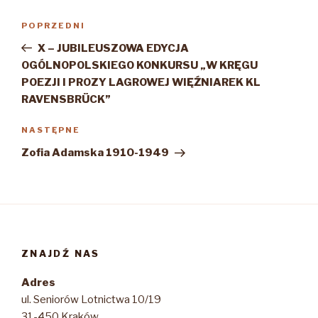
Nawigacja
Poprzedni
POPRZEDNI
wpisu
wpis
X – JUBILEUSZOWA EDYCJA
OGÓLNOPOLSKIEGO KONKURSU „W KRĘGU
POEZJI I PROZY LAGROWEJ WIĘŹNIAREK KL
RAVENSBRÜCK”
Następny
NASTĘPNE
wpis
Zofia Adamska 1910-1949
ZNAJDŹ NAS
Adres
ul. Seniorów Lotnictwa 10/19
31-450 Kraków