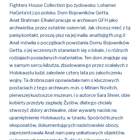
Fighters House Collection (po żydowsku: Lohamei
HaGeta’ot,) po polsku: Dom Bojowników Getta.
Anat Bratman-Elhalel pracuje w archiwum GFH jako
archiwistka, przez ostatnie osiem lat. Jak chcesz mieć z tą
panią kontakt, proszę pisz na jej maila:
anatb@gfh.org.il
Anat mówiła o początkach powstania Domu Bojowników
Getta, o jej wczesnych staraniach się o lokale, i o różnych
rodzajach posiadanych materiałów. Ten dom znajduje się
w samym sercu kibutza, zbudowanego przez ocalałych z
Holokaustu ludzi, zaledwie cztery lata po zakończeniu
wojny. Ta drobna pani opowiadała nam o kluczowych
postaciach z tego archiwum, m.in. o Miriam Novitch,
pierwszej kustoszce muzeum, i o autorce Sara Shner, obie
kobiety przeżyły zagładę Żydów, dlatego chciały
stworzyć zbiory archiwalne, obie wywarły nacisk na
upamiętnienie Holokaustu, w Izraelu. Spośród licznych
eksponatów, dokumentujących nazistowskie obozy,
zaprezentowała Anat nam parę unikatowych objektów,