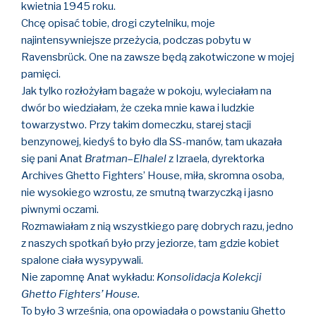
kwietnia 1945 roku.
Chcę opisać tobie, drogi czytelniku, moje
najintensywniejsze przeżycia, podczas pobytu w
Ravensbrück. One na zawsze będą zakotwiczone w mojej
pamięci.
Jak tylko rozłożyłam bagaże w pokoju, wyleciałam na
dwór bo wiedziałam, że czeka mnie kawa i ludzkie
towarzystwo. Przy takim domeczku, starej stacji
benzynowej, kiedyś to było dla SS-manów, tam ukazała
się pani Anat
Bratman
–
Elhalel
z Izraela, dyrektorka
Archives Ghetto Fighters’ House, miła, skromna osoba,
nie wysokiego wzrostu, ze smutną twarzyczką i jasno
piwnymi oczami.
Rozmawiałam z nią wszystkiego parę dobrych razu, jedno
z naszych spotkań było przy jeziorze, tam gdzie kobiet
spalone ciała wysypywali.
Nie zapomnę Anat wykładu:
Konsolidacja Kolekcji
Ghetto Fighters’ House.
To było 3 września, ona opowiadała o powstaniu Ghetto