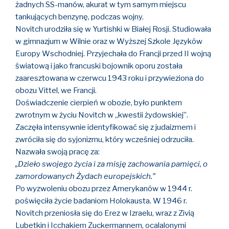
żadnych SS-manów, akurat w tym samym miejscu
tankujących benzynę, podczas wojny.
Novitch urodziła się w Yurtishki w Białej Rosji. Studiowała
w gimnazjum w Wilnie oraz w Wyższej Szkole Języków
Europy Wschodniej. Przyjechała do Francji przed II wojną
światową i jako francuski bojownik oporu została
zaaresztowana w czerwcu 1943 roku i przywieziona do
obozu Vittel, we Francji.
Doświadczenie cierpień w obozie, było punktem
zwrotnym w życiu Novitch w „kwestii żydowskiej”.
Zaczęła intensywnie identyfikować się z judaizmem i
zwróciła się do syjonizmu, który wcześniej odrzuciła.
Nazwała swoją pracę za:
„Dzieło swojego życia i za misję zachowania pamięci, o
zamordowanych Żydach europejskich.”
Po wyzwoleniu obozu przez Amerykanów w 1944 r.
poświęciła życie badaniom Holokausta. W 1946 r.
Novitch przeniosła się do Erez w Izraelu, wraz z Zivią
Lubetkin i Icchakiem Zuckermannem, ocalalonymi