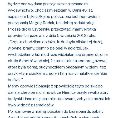
będzie ona wydana przez jeszcze nieznane mi
wydawnictwo. Chociaż mieszkam w Danii 48 lat,
napisałam tą książkę po polsku, ona jest poprawiona
przez panią Magdę Rodak, tak dobrą redaktorkę.
Proszę drogi Czytelniku przeczytać, mamy krótką
opowieść o gazowni, z dnia 5 września 2019 roku:
„Często chodziłam do łaźni, która była blisko tej dużej,
głównej bramy, ciemno zielonej w kolorze. Jak
wychodziłam z łaźni, od razu widziałam po drugiej stronie,
około 6 metrów od niej, że tam stała ta komora gazowa,
która była górką, budyneczkiem okopanym w ziemi, też
przykrytym piaskiem z góry, i tam rosły malutkie, cieńkie
brzózki.”
Mamy opowieść pasuje z opowieścią tego polskiego
pana archeologa, on mówił, że Niemcy przykrywali z góry
budynki, i inne miejsca, mi.in. drzewami, żeby nie można ich
było widzieć z samolotów.
Po rozmowie z mamą, poszłam do biura pani dr. Sabiny
Arend, kuratorki Muzeum Ravensbrück, o ciemnych,