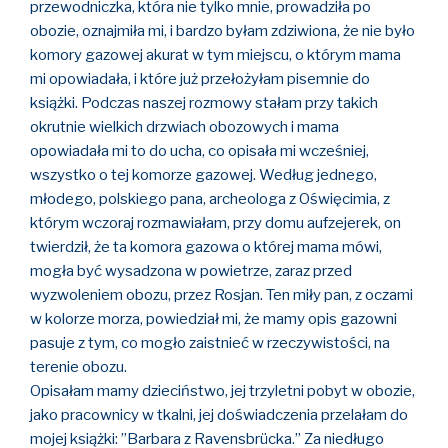
przewodniczka, która nie tylko mnie, prowadziła po
obozie, oznajmiła mi, i bardzo byłam zdziwiona, że nie było
komory gazowej akurat w tym miejscu, o którym mama
mi opowiadała, i które już przełożyłam pisemnie do
książki. Podczas naszej rozmowy stałam przy takich
okrutnie wielkich drzwiach obozowych i mama
opowiadała mi to do ucha, co opisała mi wcześniej,
wszystko o tej komorze gazowej. Według jednego,
młodego, polskiego pana, archeologa z Oświęcimia, z
którym wczoraj rozmawiałam, przy domu aufzejerek, on
twierdził, że ta komora gazowa o której mama mówi,
mogła być wysadzona w powietrze, zaraz przed
wyzwoleniem obozu, przez Rosjan. Ten miły pan, z oczami
w kolorze morza, powiedział mi, że mamy opis gazowni
pasuje z tym, co mogło zaistnieć w rzeczywistości, na
terenie obozu.
Opisałam mamy dzieciństwo, jej trzyletni pobyt w obozie,
jako pracownicy w tkalni, jej doświadczenia przelałam do
mojej książki: ”Barbara z Ravensbrücka.” Za niedługo