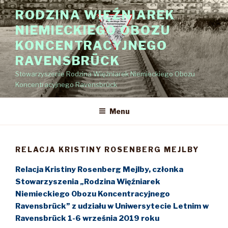
Przejdź
RODZINA WIĘŹNIAREK
do
NIEMIECKIEGO OBOZU
treści
KONCENTRACYJNEGO
RAVENSBRÜCK
Stowarzyszenie Rodzina Więźniarek Niemieckiego Obozu
Koncentracyjnego Ravensbrück
Menu
RELACJA KRISTINY ROSENBERG MEJLBY
Relacja
Kristiny Rosenberg Mejlby
, członka
Stowarzyszenia „Rodzina Więźniarek
Niemieckiego Obozu Koncentracyjnego
Ravensbrück”
z udziału w Uniwersytecie Letnim w
Ravensbrück 1-6 września 2019 roku