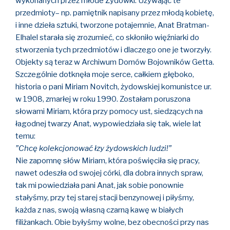
wykonanych przez młode Żydówki. Używając te
przedmioty– np. pamiętnik napisany przez młodą kobietę,
i inne dzieła sztuki, tworzone potajemnie, Anat Bratman-
Elhalel starała się zrozumieć, co skłoniło więźniarki do
stworzenia tych przedmiotów i dlaczego one je tworzyły.
Objekty są teraz w Archiwum Domów Bojowników Getta.
Szczególnie dotknęła moje serce, całkiem głęboko,
historia o pani Miriam Novitch, żydowskiej komunistce ur.
w 1908, zmarłej w roku 1990. Zostałam poruszona
słowami Miriam, która przy pomocy ust, siedzących na
łagodnej twarzy Anat, wypowiedziała się tak, wiele lat
temu:
”Chcę kolekcjonować łzy żydowskich ludzi!”
Nie zapomnę słów Miriam, która poświęciła się pracy,
nawet odeszła od swojej córki, dla dobra innych spraw,
tak mi powiedziała pani Anat, jak sobie ponownie
stałyśmy, przy tej starej stacji benzynowej i piłyśmy,
każda z nas, swoją własną czarną kawę w białych
filiżankach. Obie byłyśmy wolne, bez obecności przy nas