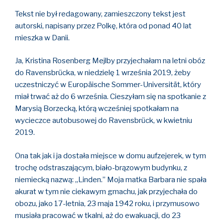
Tekst nie był redagowany, zamieszczony tekst jest
autorski, napisany przez Polkę, która od ponad 40 lat
mieszka w Danii.
Ja, Kristina Rosenberg Mejlby przyjechałam na letni obóz
do Ravensbrücka, w niedzielę 1 września 2019, żeby
uczestniczyć w Europäische Sommer-Universität, który
miał trwać aż do 6 września. Cieszyłam się na spotkanie z
Marysią Borzecką, którą wcześniej spotkałam na
wycieczce autobusowej do Ravensbrück, w kwietniu
2019.
Ona tak jak i ja dostała miejsce w domu aufzejerek, w tym
trochę odstraszającym, biało-brązowym budynku, z
niemiecką nazwą: „Linden.” Moja matka Barbara nie spała
akurat w tym nie ciekawym gmachu, jak przyjechała do
obozu, jako 17-letnia, 23 maja 1942 roku, i przymusowo
musiała pracować w tkalni, aż do ewakuacji, do 23