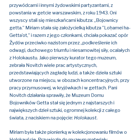
przywódcami i innymi żydowskimi partyzantami, z
powstania w getcie warszawskim, z roku 1943. Oni
wszyscy stali się mieszkańcami kibutza: „Bojownicy
getta.” Miriam stała się założycielką kibutza ”Loḥamei ha-
Getta’ot,” i razem z jego członkami, chciała pokazać opór
Żydów przeciwko nazistom przez „podkreślenie ich
odwagi, duchowego triumfu i niesamowitej siły, ocalałych
z Holokaustu. Jako pierwszy kurator tego muzeum,
zebrała Novitch wiele prac artystycznych,
przedstawiających zagładę ludzi, a także dzieła sztuki
utworzone na miejscu, w obozach koncentracyjnych, przy
pracy przymusowej, w kryjówkach i w gettach. Pani
Novitch działania sprawiły, że Muzeum Domu
Bojowników Getta stał się jednym z najstarszych i
największych dzieł sztuki, ogromnej kolekcji z całego
świata, z naciskiem na pojęcie:
Holokaust
.
Miriam była także pionierką w kolekcjonowaniu filmów o
Holokauście. Przywiozła do muzeum materiały