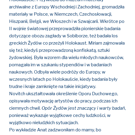
archiwalne z Europy Wschodniej i Zachodniej, gromadziła
materiały w Polsce, w Niemczech, Czechosłowacji,
Hiszpanii, Belgii, we Włoszech i w Szwajcarii. Wkrótce po
II wojnie światowej przeprowadziła pionierskie badania
dotyczące obozu zagłady w Sobiborze, też badała los
greckich Żydów co przeżyli Holokaust. Miriam zajmowała
się też, kiedyś przeprowadzoną konfiskatą, sztuki
żydowskiej. Była wzorem dla wielu młodych naukowców,
pomagała im w szukaniu stypendiów i w badaniach
naukowych. Odbyła wiele podróży do Europy, w
wczesnych latach po Holokauście, kiedy badania były
trudne i kraje zamknięte na takie inicjatywy.
Novitch ukształtowała określenie Oporu Duchowego,
opisywała motywację artystów do pracy, podczas ich
ciemnych chwil.
Opór Żydów jest znaczący i warty badań
,
ponieważ wykazuje wyjątkowe cechy ludzkości, w
wyjątkowo nieludzkich sytuacjach.
Po wykładzie Anat zadzwoniłam do mamy, bo