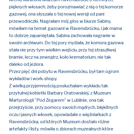
pięknych włosach, żeby porozmawiać z nią o tej komorze
gazowej, ona słyszała o tej nowej wersji od pani
przewodniczki. Nagrałam mój głos w biurze Sabiny,
mówiłam na temat gazowni w Ravensbrücku, i jak mama
to dobrze zapamiętała. Sabina zachowała nagranie w
swoim archiwum. Do tej pory myślała, że komora gazowa
stała nie przy tym wielkim wejściu, przy tej straszliwej
bramie, lecz na zewnątrz, koło krematorium, nie tak
daleko od jeziora.
Przez pięć dni pobytu w Ravensbrücku, był tam ogrom
wykładów i work-shopy.
Z wielką przyjemnością posłuchałam wykładu tak
przytulnej kobietki Barbary Oratowskiej, z Muzeum
Martyrologii ”Pod Zegarem” w Lublinie, ona tak
przejrzyście, przy pomocy swoich mądrych, błękitnych
oczu i jasnych włosek, opowiadała o więźniarkach z
Ravensbrücka, od których Muzeum dostało różne
artefakty i listy, mówiła o zbiorach muzealnych które