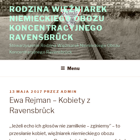
Przejdź
RODZINA WIĘŹNIAREK
do
NIEMIECKIEGO OBOZU
treści
KONCENTRACYJNEGO
RAVENSBRÜCK
Stowarzyszenie Rodzina Więźniarek Niemieckiego Obozu
Koncentracyjnego Ravensbrück
Menu
OPUBLIKOWANE
13 MAJA 2017
PRZEZ
ADMIN
W
Ewa Rejman – Kobiety z
Ravensbrück
„Jeżeli echo ich głosów nie zamilknie – zginiemy” – to
przesłanie kobiet, więźniarek niemieckiego obozu