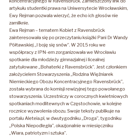
koncentracyjnego w Ravensbrück. Zamieszczony link do
artykułu studentki prawa na Uniwersytecie Wrocławskim,
Ewy Rejman pozwala wierzyć, że echo ich głosów nie
zamilknie.
Ewa Rejman – tematem Kobiet z Ravensbrück
zainteresowała się po przeczytaniu książki Pani Dr Wandy
Półtawskiej „I boję się snów”.
W 2015 roku we
współpracy z IPN-em zorganizowała we Wrocławiu
spotkanie dla młodzieży gimnazjalnej i licealnej
zatytułowane „Bohaterki z Ravensbrück”. Jest członkiem
założycielem Stowarzyszenia „Rodzina Więźniarek
Niemieckiego Obozu Koncentracyjnego Ravensbrück”,
została wybrana do komisji rewizyjnej tego powołanego
stowarzyszenia. Uczestniczy w corocznych kwietniowych
spotkaniach modlitewnych w Częstochowie, w kolejne
rocznice wyzwolenia obozu. Swoje teksty publikuje na
portalu Aleteia.pl, w dwutygodniku „Droga”, tygodniku
„Polska Niepodległa”, okazjonalnie w miesięczniku
„Wiara, patriotyzm i sztuka”.