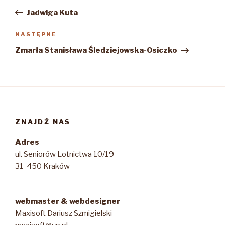
wpisu
wpis
Jadwiga Kuta
Następny
NASTĘPNE
wpis
Zmarła Stanisława Śledziejowska-Osiczko
ZNAJDŹ NAS
Adres
ul. Seniorów Lotnictwa 10/19
31-450 Kraków
webmaster & webdesigner
Maxisoft Dariusz Szmigielski