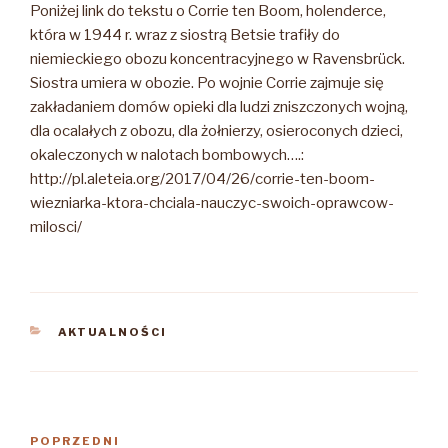
Poniżej link do tekstu o Corrie ten Boom, holenderce,
która w 1944 r. wraz z siostrą Betsie trafiły do
niemieckiego obozu koncentracyjnego w Ravensbrück.
Siostra umiera w obozie. Po wojnie Corrie zajmuje się
zakładaniem domów opieki dla ludzi zniszczonych wojną,
dla ocalałych z obozu, dla żołnierzy, osieroconych dzieci,
okaleczonych w nalotach bombowych….:
http://pl.aleteia.org/2017/04/26/corrie-ten-boom-
wiezniarka-ktora-chciala-nauczyc-swoich-oprawcow-
milosci/
KATEGORIE
AKTUALNOŚCI
Nawigacja
Poprzedni
POPRZEDNI