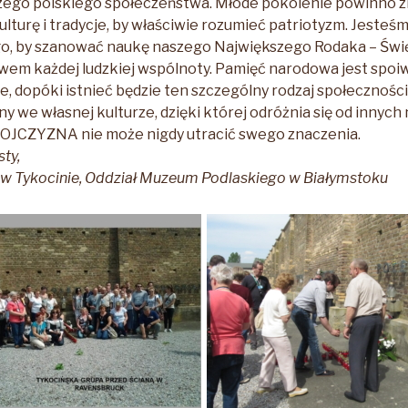
zego polskiego społeczeństwa. Młode pokolenie powinno zn
j kulturę i tradycje, by właściwie rozumieć patriotyzm. Jesteś
o, by szanować naukę naszego Największego Rodaka – Świę
iwem każdej ludzkiej wspólnoty. Pamięć narodowa jest spo
dzie, dopóki istnieć będzie ten szczególny rodzaj społecznoś
ny we własnej kulturze, dzięki której odróżnia się od innyc
JCZYZNA nie może nigdy utracić swego znaczenia.
sty,
w Tykocinie, Oddział Muzeum Podlaskiego w Białymstoku