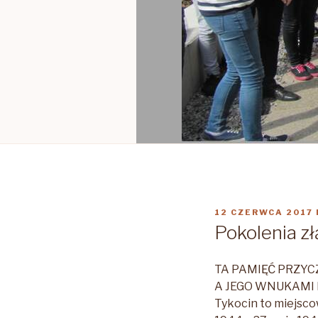
OPUBLIKOWANE
12 CZERWCA 2017
W
Pokolenia z
TA PAMIĘĆ PRZY
A JEGO WNUKAMI
Tykocin to miejsco