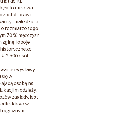
u lat do KL
 była to masowa
zostali prawie
ańcy i małe dzieci.
y o rozmiarze tego
tym 70 % mężczyzn i
 zginęli oboje
 historycznego
k. 2.500 osób.
otwarcie wystawy
 się w
ałającą osobą na
kacji młodzieży,
ozów zagłady, jest
Podlaskiego w
m tragicznym