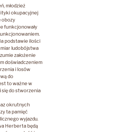
ń, młodzież
ityki okupacyjnej
ę obozy
re funkcjonowały
i funkcjonowaniem.
a podstawie ilości
zmiar ludobójstwa
zumie założenie
żym doświadczeniem
rzenia i losów
awą do
jest to ważne w
 się do stworzenia
az okrutnych
czy ta pamięć
licznego wyjazdu.
ewa Herberta będą