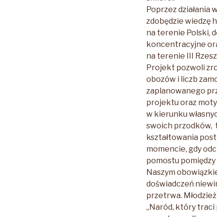
Poprzez działania 
zdobędzie wiedzę h
na terenie Polski, 
koncentracyjne ora
na terenie III Rzes
Projekt pozwoli zr
obozów i liczb zam
zaplanowanego prz
projektu oraz moty
w kierunku własnyc
swoich przodków, t
kształtowania post
momencie, gdy odch
pomostu pomiędzy 
Naszym obowiązkie
doświadczeń niewin
przetrwa. Młodzież
„Naród, który trac