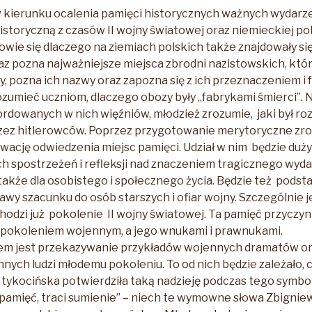
w kierunku ocalenia pamięci historycznych ważnych wydarze
istoryczną z czasów II wojny światowej oraz niemieckiej pol
dowie się dlaczego na ziemiach polskich także znajdowały si
z pozna najważniejsze miejsca zbrodni nazistowskich, któ
zy, pozna ich nazwy oraz zapozna się z ich przeznaczeniem 
ozumieć uczniom, dlaczego obozy były „fabrykami śmierci”. N
ordowanych w nich więźniów, młodzież zrozumie, jaki był ro
ez hitlerowców. Poprzez przygotowanie merytoryczne zro
wację odwiedzenia miejsc pamięci. Udział w nim będzie du
h spostrzeżeń i refleksji nad znaczeniem tragicznego wyda
akże dla osobistego i społecznego życia. Będzie też podst
awy szacunku do osób starszych i ofiar wojny. Szczególnie 
odzi już pokolenie II wojny światowej. Ta pamięć przyczyni
pokoleniem wojennym, a jego wnukami i prawnukami.
m jest przekazywanie przykładów wojennych dramatów or
nych ludzi młodemu pokoleniu. To od nich będzie zależało, 
 tykocińska potwierdziła taką nadzieję podczas tego symbo
i pamięć, traci sumienie” – niech te wymowne słowa Zbigni