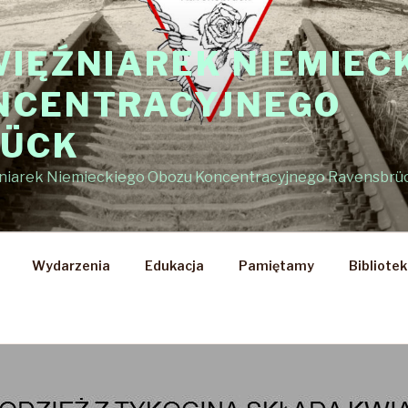
WIĘŹNIAREK NIEMIEC
NCENTRACYJNEGO
RÜCK
źniarek Niemieckiego Obozu Koncentracyjnego Ravensbrü
Wydarzenia
Edukacja
Pamiętamy
Bibliote