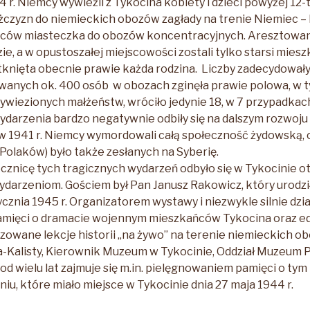
4 r. Niemcy wywieźli z Tykocina kobiety i dzieci powyżej 12-t
czyzn do niemieckich obozów zagłady na trenie Niemiec –
ów miasteczka do obozów koncentracyjnych. Aresztowani 
zie, a w opustoszałej miejscowości zostali tylko starsi mieszk
otknięta obecnie prawie każda rodzina. Liczby zadecydował
wanych ok. 400 osób w obozach zginęła prawie polowa, w 
ywiezionych małżeństw, wróciło jedynie 18, w 7 przypadkach
darzenia bardzo negatywnie odbiły się na dalszym rozwoju
 w 1941 r. Niemcy wymordowali całą społeczność żydowską, o
(Polaków) było także zesłanych na Syberię.
rocznicę tych tragicznych wydarzeń odbyło się w Tykocinie 
darzeniom. Gościem był Pan Janusz Rakowicz, który urodził
cznia 1945 r. Organizatorem wystawy i niezwykle silnie dzi
amięci o dramacie wojennym mieszkańców Tykocina oraz edu
izowane lekcje historii „na żywo” na terenie niemieckich ob
a-Kalisty, Kierownik Muzeum w Tykocinie, Oddział Muzeum 
od wielu lat zajmuje się m.in. pielęgnowaniem pamięci o ty
u, które miało miejsce w Tykocinie dnia 27 maja 1944 r.