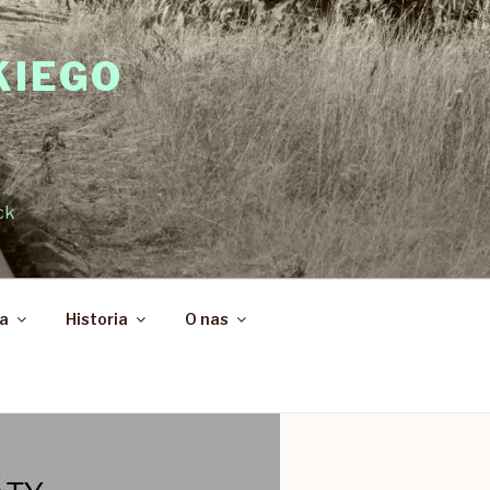
KIEGO
ck
ka
Historia
O nas