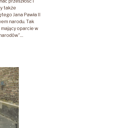
ać przeszłość i
my także
tego Jana Pawła II
iwem narodu. Tak
ci mający oparcie w
h narodów”…