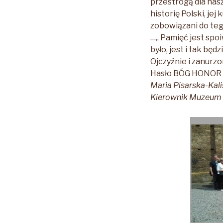
przestrogą dla nas
historię Polski, je
zobowiązani do teg
…„ Pamięć jest spo
było, jest i tak bę
Ojczyźnie i zanurzo
Hasło BÓG HONOR O
Maria Pisarska-Kali
Kierownik Muzeum 