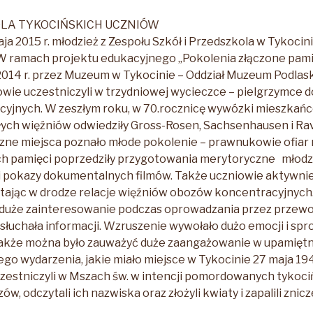
 DLA TYKOCIŃSKICH UCZNIÓW
ja 2015 r. młodzież z Zespołu Szkół i Przedszkola w Tykocini
W ramach projektu edukacyjnego „Pokolenia złączone pami
014 r. przez Muzeum w Tykocinie – Oddział Muzeum Podlas
owie uczestniczyli w trzydniowej wycieczce – pielgrzymce 
yjnych. W zeszłym roku, w 70.rocznicę wywózki mieszkań
łych więźniów odwiedziły Gross-Rosen, Sachsenhausen i Ra
czne miejsca poznało młode pokolenie – prawnukowie ofiar
ch pamięci poprzedziły przygotowania merytoryczne młodz
 i pokazy dokumentalnych filmów. Także uczniowie aktywnie 
tając w drodze relacje więźniów obozów koncentracyjnych
 duże zainteresowanie podczas oprowadzania przez przewo
 słuchała informacji. Wzruszenie wywołało dużo emocji i s
Także można było zauważyć duże zaangażowanie w upamiętn
o wydarzenia, jakie miało miejsce w Tykocinie 27 maja 19
zestniczyli w Mszach św. w intencji pomordowanych tykoci
ów, odczytali ich nazwiska oraz złożyli kwiaty i zapalili znic