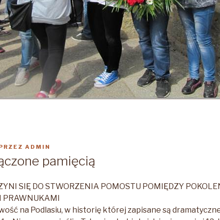
PRZEZ
ADMIN
łączone pamięcią
CZYNI SIĘ DO STWORZENIA POMOSTU POMIĘDZY POKOL
 I PRAWNUKAMI
wość na Podlasiu, w historię której zapisane są dramatyczn