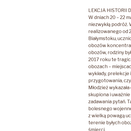
LEKCJA HISTORII
W dniach 20 – 22 ma
niezwykłą podróż. 
realizowanego od 2
Białymstoku, uczni
obozów koncentrac
obozów, rodziny by
2017 roku te tragi
obozach – miejsca
wykłady, prelekcje
przygotowania, czy
Młodzież wykazała
skupiona i uważnie
zadawania pytań. 
bolesnego wojenneg
z wielką powagą uc
terenie byłych oboz
śmierci.