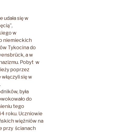
e udała się w
ęcią”,
kiego w
do niemieckich
ców Tykocina do
vensbrück, a w
 nazizmu. Pobyt w
ieży poprzez
włączyli się w
.
dników, była
prowokowało do
ieniu tego
44 roku. Uczniowie
ńskich więźniów na
ze przy ścianach