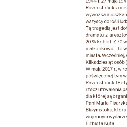
1944 r. 27 maja 194
Ravensbrück, a męż
wywózka mieszkańc
wszyscy dorośli lud
Tą tragedią jest d
dramatu: z areszto
20 % kobiet. Z 70 w
małżonkowie. Te wy
miasta. Wcześniej,
Kilkadziesiąt osób 
W maju 2017 r., w 
poświęconej tym wy
Ravensbrück 18 sty
rzecz utrwalenia p
dla której są organ
Pani Maria Pisarsk
Białymstoku, która 
wojennym wydarzeni
Elżbieta Kuta