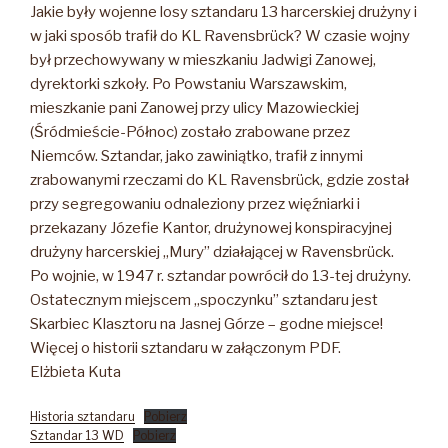
Jakie były wojenne losy sztandaru 13 harcerskiej drużyny i
w jaki sposób trafił do KL Ravensbrück? W czasie wojny
był przechowywany w mieszkaniu Jadwigi Zanowej,
dyrektorki szkoły. Po Powstaniu Warszawskim,
mieszkanie pani Zanowej przy ulicy Mazowieckiej
(Śródmieście-Północ) zostało zrabowane przez
Niemców. Sztandar, jako zawiniątko, trafił z innymi
zrabowanymi rzeczami do KL Ravensbrück, gdzie został
przy segregowaniu odnaleziony przez więźniarki i
przekazany Józefie Kantor, drużynowej konspiracyjnej
drużyny harcerskiej „Mury” działającej w Ravensbrück.
Po wojnie, w 1947 r. sztandar powrócił do 13-tej drużyny.
Ostatecznym miejscem „spoczynku” sztandaru jest
Skarbiec Klasztoru na Jasnej Górze – godne miejsce!
Więcej o historii sztandaru w załączonym PDF.
Elżbieta Kuta
Historia sztandaru
Pobierz
Sztandar 13 WD
Pobierz