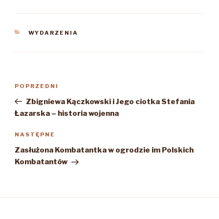
KATEGORIE
WYDARZENIA
Nawigacja
Poprzedni
POPRZEDNI
wpisu
wpis
Zbigniewa Kączkowski i Jego ciotka Stefania
Łazarska – historia wojenna
Następny
NASTĘPNE
wpis
Zasłużona Kombatantka w ogrodzie im Polskich
Kombatantów