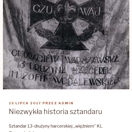
OPUBLIKOWANE
15 LIPCA 2017
PRZEZ
ADMIN
W
Niezwykła historia sztandaru
Sztandar 13-drużyny harcerskiej „więźniem” KL