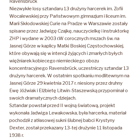
Ravensbrück
Niezwykłe losy sztandaru 13 drużyny harcerek im. Zofii
Wocalewskiej przy Państwowym gimnazjum i liceum im.
Marii Skłodowskiej Curie na Pradze w Warszawie zostały
spisane przez Jadwigę Czajkę, nauczycielkę i instruktorkę
ZHP i wydane w 2003 r.
W corocznych mszach św. na
Jasnej Górze w kaplicy Matki Boskiej Częstochowskiej,
które obywają się w intencji żyjących i zmarłych byłych
więźniarek kobiecego niemieckiego obozu
koncentracyjnego Ravensbrück, uczestniczy sztandar 13
drużyny harcerek. W ostatnim spotkaniu modlitewnym na
Jasnej Górze 29 kwietnia 2017 r. niesiony przez druhny
Ewę Jóźwiak i Elżbietę Litwin-Staszewską przypominał o
swoich dramatycznych dziejach.
Sztandar powstał przed II wojną światową, projekt
wykonała Jadwiga Lewakowska, była harcerka, materiał
pochodził z atłasowej sukni ślubnej babci Krystyny
Dexter, został przekazany 13-tej drużynie 11 listopada
1938 r.