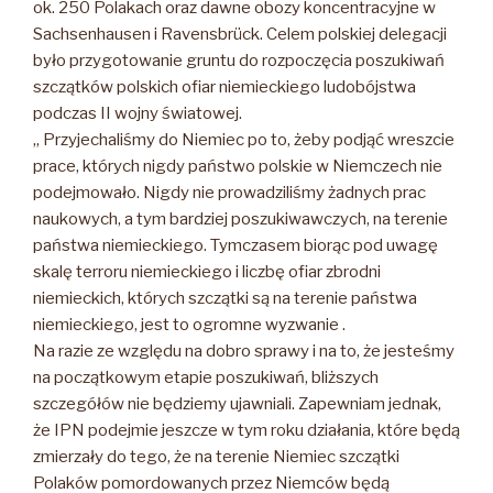
ok. 250 Polakach oraz dawne obozy koncentracyjne w
Sachsenhausen i Ravensbrück. Celem polskiej delegacji
było przygotowanie gruntu do rozpoczęcia poszukiwań
szczątków polskich ofiar niemieckiego ludobójstwa
podczas II wojny światowej.
„ Przyjechaliśmy do Niemiec po to, żeby podjąć wreszcie
prace, których nigdy państwo polskie w Niemczech nie
podejmowało. Nigdy nie prowadziliśmy żadnych prac
naukowych, a tym bardziej poszukiwawczych, na terenie
państwa niemieckiego. Tymczasem biorąc pod uwagę
skalę terroru niemieckiego i liczbę ofiar zbrodni
niemieckich, których szczątki są na terenie państwa
niemieckiego, jest to ogromne wyzwanie .
Na razie ze względu na dobro sprawy i na to, że jesteśmy
na początkowym etapie poszukiwań, bliższych
szczegółów nie będziemy ujawniali. Zapewniam jednak,
że IPN podejmie jeszcze w tym roku działania, które będą
zmierzały do tego, że na terenie Niemiec szczątki
Polaków pomordowanych przez Niemców będą