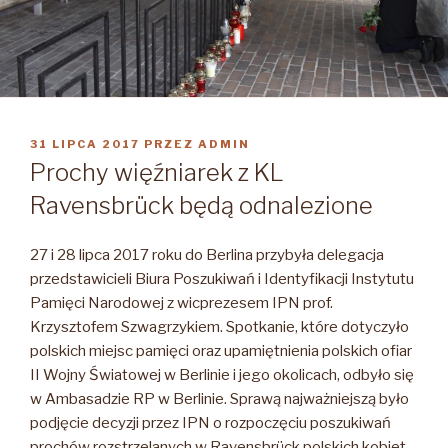
OPUBLIKOWANE
31 LIPCA 2017
PRZEZ
ADMIN
W
Prochy więźniarek z KL
Ravensbrück będą odnalezione
27 i 28 lipca 2017 roku do Berlina przybyła delegacja
przedstawicieli Biura Poszukiwań i Identyfikacji Instytutu
Pamięci Narodowej z wicprezesem IPN prof.
Krzysztofem Szwagrzykiem.
Spotkanie, które dotyczyło
polskich miejsc pamięci oraz upamiętnienia polskich ofiar
II Wojny Światowej w Berlinie i jego okolicach, odbyło się
w Ambasadzie RP w Berlinie. Sprawą najważniejszą było
podjęcie decyzji przez IPN o rozpoczęciu poszukiwań
prochów rozstrzelanych w Ravensbrück polskich kobiet.