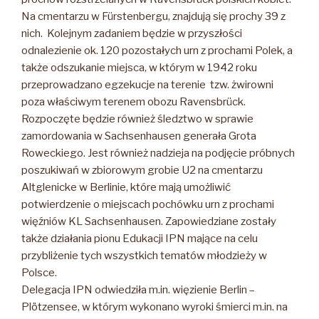
Na cmentarzu w Fürstenbergu, znajdują się prochy 39 z
nich. Kolejnym zadaniem będzie w przyszłości
odnalezienie ok. 120 pozostałych urn z prochami Polek, a
także odszukanie miejsca, w którym w 1942 roku
przeprowadzano egzekucje na terenie tzw. żwirowni
poza właściwym terenem obozu Ravensbrück.
Rozpoczęte będzie również śledztwo w sprawie
zamordowania w Sachsenhausen generała Grota
Roweckiego. Jest również nadzieja na podjęcie próbnych
poszukiwań w zbiorowym grobie U2 na cmentarzu
Altglenicke w Berlinie, które mają umożliwić
potwierdzenie o miejscach pochówku urn z prochami
więźniów KL Sachsenhausen. Zapowiedziane zostały
także działania pionu Edukacji IPN mające na celu
przybliżenie tych wszystkich tematów młodzieży w
Polsce.
Delegacja IPN odwiedziła m.in. więzienie Berlin –
Plötzensee, w którym wykonano wyroki śmierci m.in. na