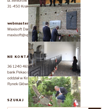
ul. Seniorów Lotnictwa 10/19
31-450 Kraków
webmaster & webdesigner
Maxisoft Dariusz Szmigielski
maxisoft@vp.pl
NR KONTA STOWARZYSZENIA
36 1240 4650 1111 0010 7266 1407
bank Pekao (PKOSA)
oddział w Krakowie
Rynek Główny 47, 30-960 Kraków
SZUKAJ