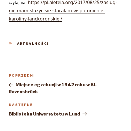
https://pl.aleteia.org/2017/08/25/zaslug-
czytaj na:
nie-mam-sluzyc-sie-staralam-wspomnienie-
karoliny-lanckoronskiej/
KATEGORIE
AKTUALNOŚCI
Nawigacja
Poprzedni
POPRZEDNI
wpisu
wpis
Miejsce egzekucji w 1942 roku w KL
Ravensbrück
Następny
NASTĘPNE
wpis
Biblioteka Uniwersytetu w Lund