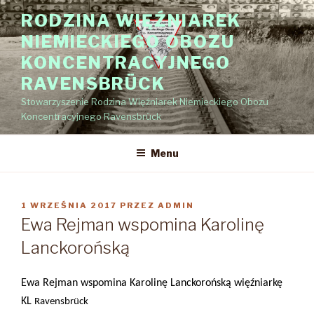
Przejdź
RODZINA WIĘŹNIAREK
do
NIEMIECKIEGO OBOZU
treści
KONCENTRACYJNEGO
RAVENSBRÜCK
Stowarzyszenie Rodzina Więźniarek Niemieckiego Obozu
Koncentracyjnego Ravensbrück
Menu
OPUBLIKOWANE
1 WRZEŚNIA 2017
PRZEZ
ADMIN
W
Ewa Rejman wspomina Karolinę
Lanckorońską
Ewa Rejman wspomina Karolinę Lanckorońską więźniarkę
KL
Ravensbrück