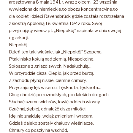
aresztowana 8 maja 1941 r. wraz z ojcem, 23 września
wywieziona do niemieckiego obozu koncentracyjnego
dla kobiet i dzieci Ravensbrück gdzie została rozstrzelana
z siostrą Apolonią 18 kwietnia 1942 roku. Swój
przejmujący wiersz pt. „Niepokój” napisała w dniu swojej
egzekucji.
Niepokój
Dzień ten taki właśnie, jak „Niepokój” Szopena,
Ptaki nisko kołują nad ziemią. Niespokojne,
Spłoszone z gniazd swych. Nadsłuchują…
W przyrodzie cisza. Ciepło, jak przed burzą.
Z zachodu płyną niskie, ciemne chmury.
Przyczajony lęk w sercu. Tęsknota, tęsknota…
Chcę chodzić po rozmokłych, po dalekich drogach,
Słuchać szumu wichrów, łowić oddech wiosny,
Czuć najgłębiej, odnaleźć ciszę miłości,
Idę, nie znajduję, wciąż zmieniam i wracam.
Gdzieś daleko zostały chałupy wieśniacze,
Chmury co poszły na wschód,