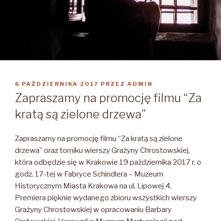
OPUBLIKOWANE
6 PAŹDZIERNIKA 2017
PRZEZ
ADMIN
W
Zapraszamy na promocję filmu “Za
kratą są zielone drzewa”
Zapraszamy na promocję filmu “Za kratą są zielone
drzewa” oraz tomiku wierszy Grażyny Chrostowskiej,
która odbędzie się w Krakowie 19 października 2017 r. o
godz. 17-tej w Fabryce Schindlera – Muzeum
Historycznym Miasta Krakowa na ul. Lipowej 4.
Premiera pięknie wydanego zbioru wszystkich wierszy
Grażyny Chrostowskiej w opracowaniu Barbary