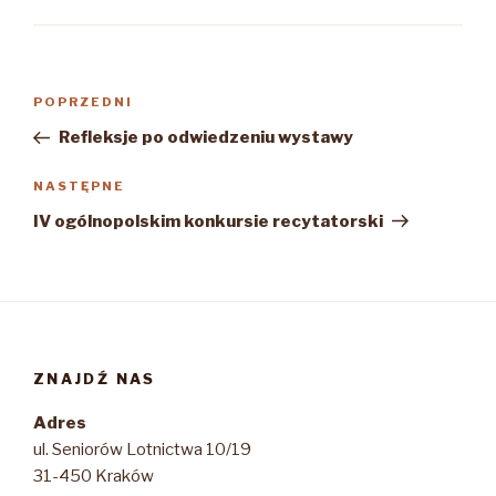
Nawigacja
Poprzedni
POPRZEDNI
wpisu
wpis
Refleksje po odwiedzeniu wystawy
Następny
NASTĘPNE
wpis
IV ogólnopolskim konkursie recytatorski
ZNAJDŹ NAS
Adres
ul. Seniorów Lotnictwa 10/19
31-450 Kraków