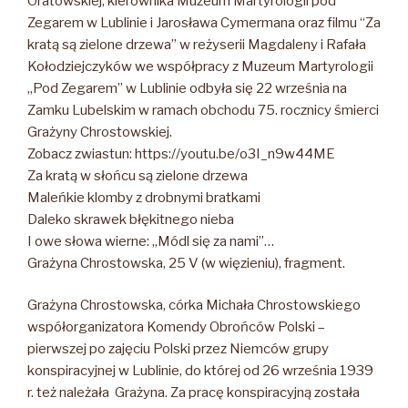
Oratowskiej, kierownika Muzeum Martyrologii pod
Zegarem w Lublinie i Jarosława Cymermana oraz filmu “Za
kratą są zielone drzewa” w reżyserii Magdaleny i Rafała
Kołodziejczyków we współpracy z Muzeum Martyrologii
„Pod Zegarem” w Lublinie odbyła się 22 września na
Zamku Lubelskim w ramach obchodu 75. rocznicy śmierci
Grażyny Chrostowskiej.
Zobacz zwiastun: https://youtu.be/o3I_n9w44ME
Za kratą w słońcu są zielone drzewa
Maleńkie klomby z drobnymi bratkami
Daleko skrawek błękitnego nieba
I owe słowa wierne: „Módl się za nami”…
Grażyna Chrostowska, 25 V (w więzieniu), fragment.
Grażyna Chrostowska, córka Michała Chrostowskiego
współorganizatora Komendy Obrońców Polski –
pierwszej po zajęciu Polski przez Niemców grupy
konspiracyjnej w Lublinie, do której od 26 września 1939
r. też należała Grażyna. Za pracę konspiracyjną została