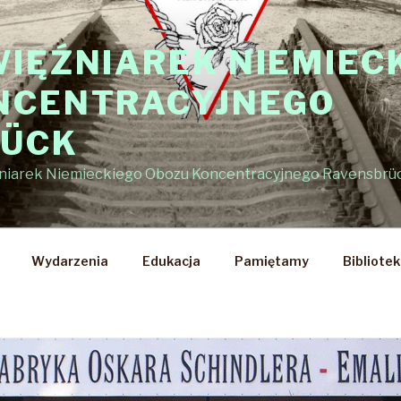
WIĘŹNIAREK NIEMIEC
NCENTRACYJNEGO
RÜCK
źniarek Niemieckiego Obozu Koncentracyjnego Ravensbrü
Wydarzenia
Edukacja
Pamiętamy
Bibliote