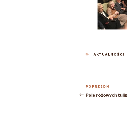
KATEGORIE
AKTUALNOŚCI
Nawigacja
Poprzedni
POPRZEDNI
wpisu
wpis
Pole różowych tul