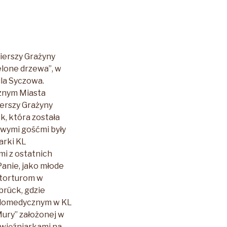
ierszy Grażyny
ielone drzewa”, w
la Syczowa.
cznym Miasta
ierszy Grażyny
, która została
owymi gośćmi były
arki KL
i z ostatnich
Panie, jako młode
 torturom w
brück, gdzie
eudomedycznym w KL
Mury” założonej w
 więźniarkami na