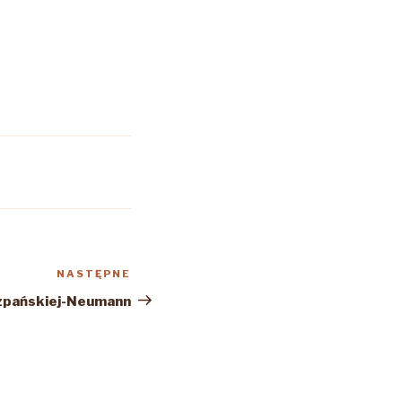
NASTĘPNE
Następny
wpis
szpańskiej-Neumann