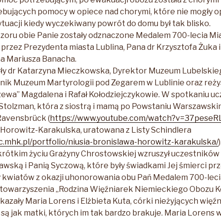
ebujących pomocy w opiece nad chorymi, które nie mogły o
ytuacji kiedy wyczekiwany powrót do domu był tak blisko.
zoru obie Panie zostały odznaczone Medalem 700-lecia Mia
 przez Prezydenta miasta Lublina, Pana dr Krzysztofa Żuka
na Mariusza Banacha.
yły dr Katarzyna Mieczkowska, Dyrektor Muzeum Lubelskie
ik Muzeum Martyrologii pod Zegarem w Lublinie oraz reżys
rzewa” Magdalena i Rafał Kołodziejczykowie. W spotkaniu uc
tolzman, która z siostrą i mamą po Powstaniu Warszawski
Ravensbrück (
https://www.youtube.com/watch?v=37pese
) Horowitz-Karakulska, uratowana z Listy Schindlera
c.mhk.pl/portfolio/niusia-bronislawa-horowitz-karakulska/
)
 krótkim życiu Grażyny Chrostowskiej wzruszył uczestników 
awską i Panią Syczową, które były świadkami Jej śmierci prz
ty kwiatów z okazji uhonorowania obu Pań Medalem 700-leci
Stowarzyszenia „Rodzina Więźniarek Niemieckiego Obozu 
zały Maria Lorens i Elżbieta Kuta, córki nieżyjących więźn
 są jak matki, których im tak bardzo brakuje. Maria Lorens