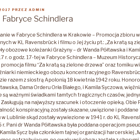
2017
PRZEZ
ADMIN
 Fabryce Schindlera
nie w Fabryce Schindlera w Krakowie – Promocja zbioru w
ych w KL Ravensbrück i filmu o Jej życiu pt.: „Za kratą są z
ły obozowe koleżanki Grażyny – dr Wanda Półtawska i Kami
17 r. o godz. 17-tej w Fabryce Schindlera – Muzeum History
 promocja filmu “Za kratą są zielone drzewa” oraz tomiku w
źniarki niemieckiego obozu koncentracyjnego Ravensbrück
zie razem z siostrą Apolonią 18 kwietnia 1942 roku. Honor
tawska, Dama Orderu Orła Białego, i Kamila Syczowa, więźni
 są ważnymi świadkami tamtych tragicznych czasów, jednym
 Zasługują na najwyższy szacunek i otoczenie opieką. Obie 
łalność konspiracyjną zostały skazane, uwięzione i poddane
 w Lublinie skąd zostały wywiezione w 1941 r. do KL Ravens
5 r. Pani dr Wanda Półtawska była poddana operacjom ps
amila Sycz była członkiem tajnej organizacji harcerskiej „
omoc potrzebującym, po ewakuacji obozu została z chorymi