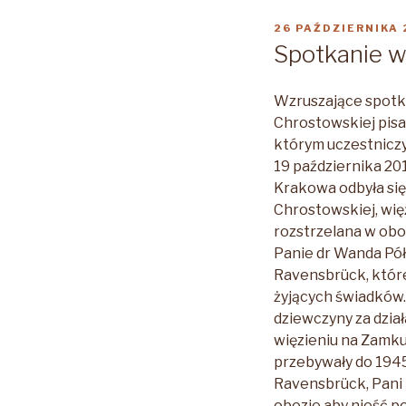
OPUBLIKOWANE
26 PAŹDZIERNIKA 
W
Spotkanie w
Wzruszające spotka
Chrostowskiej pisan
którym uczestniczy
19 października 20
Krakowa odbyła się
Chrostowskiej, wię
rozstrzelana w obo
Panie dr Wanda Pół
Ravensbrück, które
żyjących świadków.
dziewczyny za dzia
więzieniu na Zamku
przebywały do 194
Ravensbrück, Pani K
obozie aby nieść p