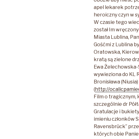
apel lekarek potrz
heroiczny czyn w s
W czasie tego wiec
został Im wręczony
Miasta Lublina, Pa
Gośćmi z Lublina b
Oratowska, Kierown
kratą są zielone d
Ewa Żelechowska-S
wywieziona do KL 
Bronisława (Niusia
(
http://ocalicpamie
Film o tragicznym,
szczególnie dr Półt
Gratulacje i bukie
imieniu członków 
Ravensbrück” przeka
których obie Panie