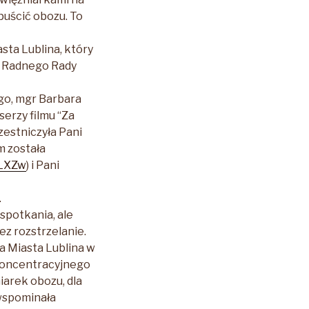
puścić obozu. To
sta Lublina, który
 i Radnego Rady
go, mgr Barbara
erzy filmu “Za
zestniczyła Pani
m została
RLXZw
) i Pani
.
spotkania, ale
ez rozstrzelanie.
a Miasta Lublina w
Koncentracyjnego
iarek obozu, dla
 wspominała