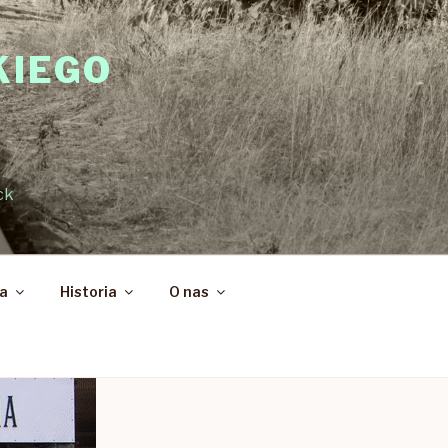
KIEGO
ck
ka
Historia
O nas