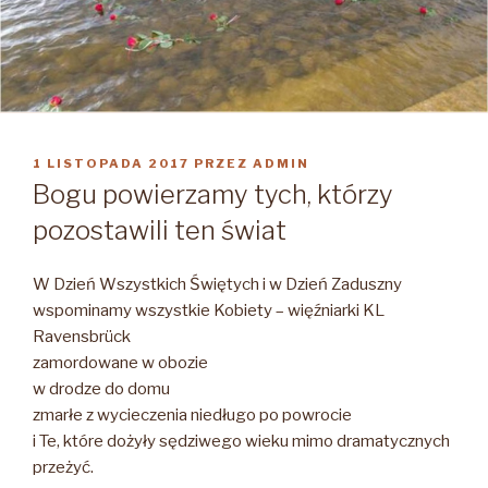
OPUBLIKOWANE
1 LISTOPADA 2017
PRZEZ
ADMIN
W
Bogu powierzamy tych, którzy
pozostawili ten świat
W Dzień Wszystkich Świętych i w Dzień Zaduszny
wspominamy wszystkie Kobiety – więźniarki KL
Ravensbrück
zamordowane w obozie
w drodze do domu
zmarłe z wycieczenia niedługo po powrocie
i Te, które dożyły sędziwego wieku mimo dramatycznych
przeżyć.