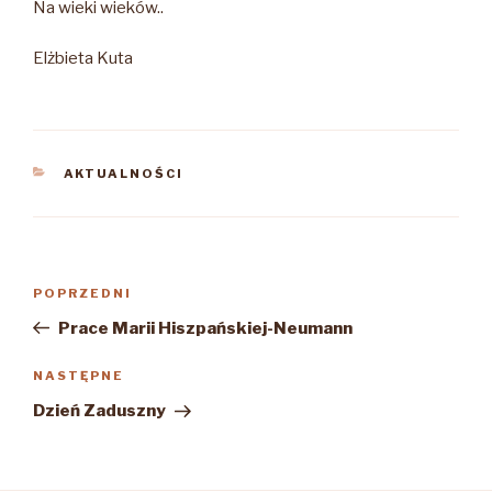
Na wieki wieków..
Elżbieta Kuta
KATEGORIE
AKTUALNOŚCI
Nawigacja
Poprzedni
POPRZEDNI
wpisu
wpis
Prace Marii Hiszpańskiej-Neumann
Następny
NASTĘPNE
wpis
Dzień Zaduszny