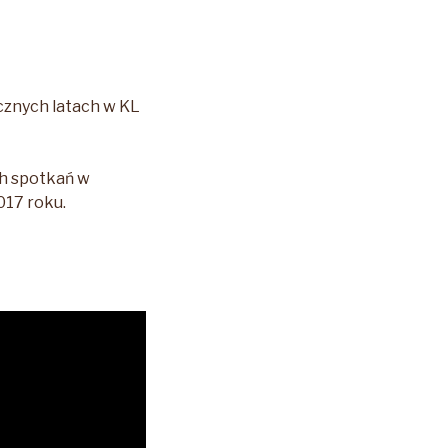
ycznych latach w KL
ch spotkań w
017 roku.