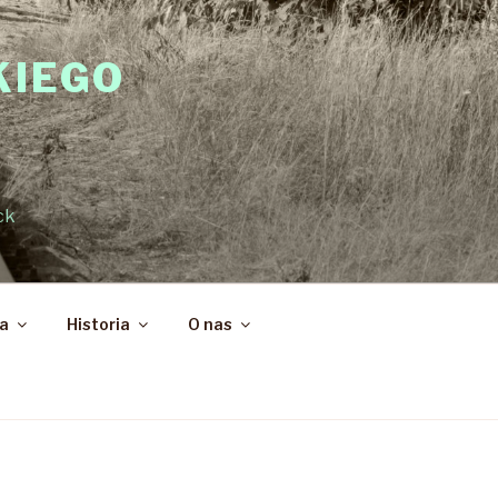
KIEGO
ck
ka
Historia
O nas