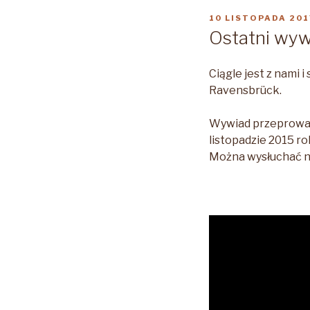
OPUBLIKOWANE
10 LISTOPADA 201
W
Ostatni wyw
Ciągle jest z nami 
Ravensbrück.
Wywiad przeprowad
listopadzie 2015 ro
Można wysłuchać n