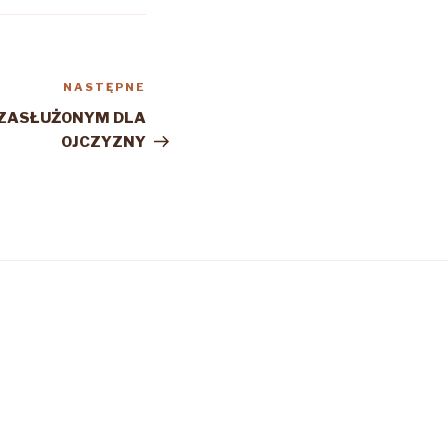
NASTĘPNE
Następny
wpis
 ZASŁUŻONYM DLA
OJCZYZNY