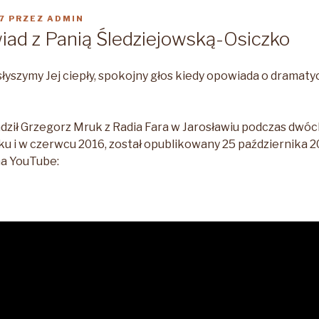
7
PRZEZ
ADMIN
iad z Panią Śledziejowską-Osiczko
i słyszymy Jej ciepły, spokojny głos kiedy opowiada o dramat
ził Grzegorz Mruk z Radia Fara w Jarosławiu podczas dwó
ku i w czerwcu 2016, został opublikowany 25 października 2
a YouTube: