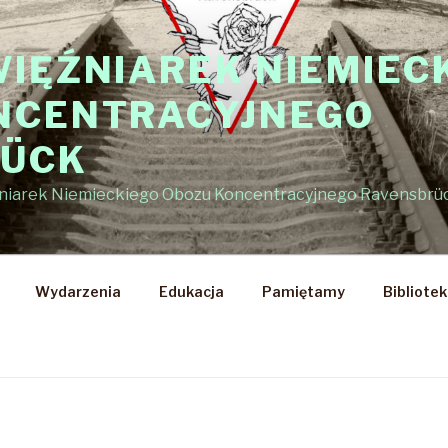
WIĘŹNIAREK NIEMIEC
NCENTRACYJNEGO
RÜCK
źniarek Niemieckiego Obozu Koncentracyjnego Ravensbrü
Wydarzenia
Edukacja
Pamiętamy
Bibliote