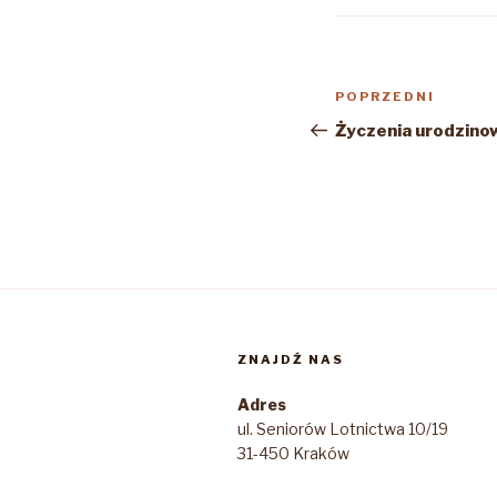
Nawigacja
Poprzedni
POPRZEDNI
wpisu
wpis
Życzenia urodzino
ZNAJDŹ NAS
Adres
ul. Seniorów Lotnictwa 10/19
31-450 Kraków