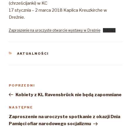
(chrześcijanki) w KC
17 stycznia – 2 marca 2018 Kaplica Kreuzkirche w
Dreźnie.
Zaproszenie na uroczyste otwarcie wystawy w Dreźnie
Pobierz
KATEGORIE
AKTUALNOŚCI
Nawigacja
Poprzedni
POPRZEDNI
wpisu
wpis
Kobiety z KL Ravensbrück nie będą zapomniane
Następny
NASTĘPNE
wpis
Zaproszenie na uroczyste spotkanie z okazji Dnia
Pamięci ofiar narodowego socjalizmu