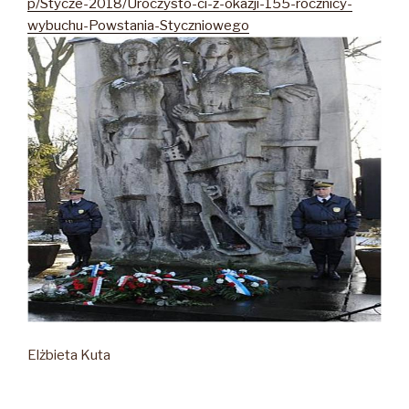
p/Stycze-2018/Uroczysto-ci-z-okazji-155-rocznicy-
wybuchu-Powstania-Styczniowego
Elżbieta Kuta