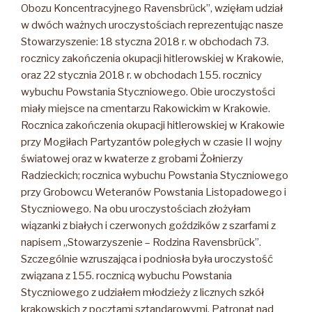
Obozu Koncentracyjnego Ravensbrück”, wzięłam udział
w dwóch ważnych uroczystościach reprezentując nasze
Stowarzyszenie: 18 styczna 2018 r. w obchodach 73.
rocznicy zakończenia okupacji hitlerowskiej w Krakowie,
oraz 22 stycznia 2018 r. w obchodach 155. rocznicy
wybuchu Powstania Styczniowego. Obie uroczystości
miały miejsce na cmentarzu Rakowickim w Krakowie.
Rocznica zakończenia okupacji hitlerowskiej w Krakowie
przy Mogiłach Partyzantów poległych w czasie II wojny
światowej oraz w kwaterze z grobami Żołnierzy
Radzieckich; rocznica wybuchu Powstania Styczniowego
przy Grobowcu Weteranów Powstania Listopadowego i
Styczniowego. Na obu uroczystościach złożyłam
wiązanki z białych i czerwonych goździków z szarfami z
napisem „Stowarzyszenie – Rodzina Ravensbrück”.
Szczególnie wzruszająca i podniosła była uroczystość
związana z 155. rocznicą wybuchu Powstania
Styczniowego z udziałem młodzieży z licznych szkół
krakowskich z pocztami sztandarowymi. Patronat nad