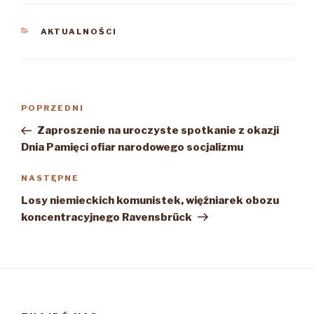
KATEGORIE
AKTUALNOŚCI
Nawigacja
Poprzedni
POPRZEDNI
wpisu
wpis
Zaproszenie na uroczyste spotkanie z okazji
Dnia Pamięci ofiar narodowego socjalizmu
Następny
NASTĘPNE
wpis
Losy niemieckich komunistek, więźniarek obozu
koncentracyjnego Ravensbrück