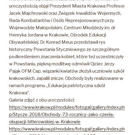
uroczystością objął Prezydent Miasta Krakowa Profesor
Jacek Majchrowski oraz Związek Inwalidów Wojennych,
Rada Kombatantów i Osób Represjonowanych przy
Wojewodzie Małopolskim, Centrum Młodzieży im. dr
Henryka Jordana w Krakowie, Ośrodek Edukacji
Obywatelskiej. Dr Konrad Meus przedstawił rys
historyczny Powstania Styczniowego ze szczególnym
podkreśleniem znaczenia kobiet, które też uczestniczyły
w Powstaniu, piękną modlitwę odmówił Ojciec Jerzy
Pająk OFM Cap, wiązanki kwiatów złożyli uczniowie szkół
krakowskich, zapalili znicze. Obchody były realizowane w
ramach programu „Edukacja patriotyczna szkół
Krakowa”.
Galeria zdjęć z obu uroczystości:
https://www.krakow.pl/modules/fotogal/gallery/index.ph
p/Stycze-2018/Obchody-73-rocznicy-zako-czenia-
okupacji-hitlerowskiej-w-Krakowie
https://www.krakow.pl/modules/fotogal/gallery/index.ph