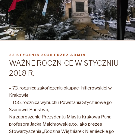
OPUBLIKOWANE
22 STYCZNIA 2018
PRZEZ
ADMIN
W
WAŻNE ROCZNICE W STYCZNIU
2018 R.
– 73. rocznica zakończenia okupacji hitlerowskiej w
Krakowie
– 155. rocznica wybuchu Powstania Styczniowego
Szanowni Państwo,
Na zaproszenie Prezydenta Miasta Krakowa Pana
profesora Jacka Majchrowskiego, jako prezes
Stowarzyszenia „Rodzina Więźniarek Niemieckiego