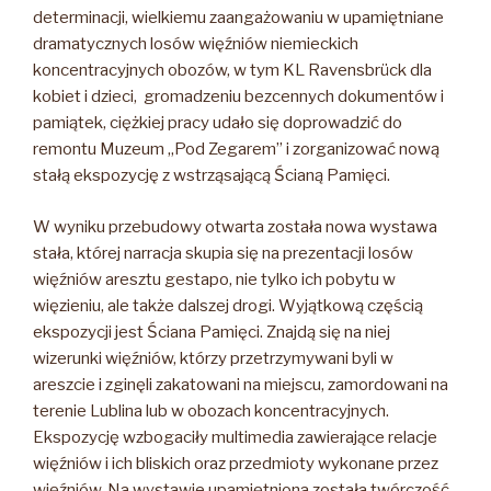
determinacji, wielkiemu zaangażowaniu w upamiętniane
dramatycznych losów więźniów niemieckich
koncentracyjnych obozów, w tym KL Ravensbrück dla
kobiet i dzieci, gromadzeniu bezcennych dokumentów i
pamiątek, ciężkiej pracy udało się doprowadzić do
remontu Muzeum „Pod Zegarem” i zorganizować nową
stałą ekspozycję z wstrząsającą Ścianą Pamięci.
W wyniku przebudowy otwarta została nowa wystawa
stała, której narracja skupia się na prezentacji losów
więźniów aresztu gestapo, nie tylko ich pobytu w
więzieniu, ale także dalszej drogi. Wyjątkową częścią
ekspozycji jest Ściana Pamięci. Znajdą się na niej
wizerunki więźniów, którzy przetrzymywani byli w
areszcie i zginęli zakatowani na miejscu, zamordowani na
terenie Lublina lub w obozach koncentracyjnych.
Ekspozycję wzbogaciły multimedia zawierające relacje
więźniów i ich bliskich oraz przedmioty wykonane przez
więźniów. Na wystawie upamiętniona została twórczość