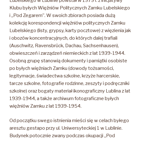
Lubelskiego w Lublinie powstał w 1979 r. z inicjatywy
Klubu byłych Więźniów Politycznych Zamku Lubelskiego
i „Pod Zegarem”. W swoich zbiorach posiada dużą
kolekcję korespondencji więźniów politycznych Zamku
Lubelskiego (listy, grypsy, karty pocztowe) z więzienia jak
i obozów koncentracyjnych, do których dalej trafiali
(Auschwitz, Ravensbrück, Dachau, Sachsenhausen),
obwieszczeń i zarządzeń niemieckich z lat 1939-1944.
Osobną grupę stanowią dokumenty i pamiątki osobiste
po byłych więźniach Zamku (dowody tożsamości,
legitymacje, świadectwa szkolne, krzyże harcerskie,
tarcze szkolne, fotografie rodzinne, zeszyty i podręczniki
szkolne) oraz bogaty materiał ikonograficzny Lublina z lat
1939-1944, a także archiwum fotograficzne byłych
więźniów Zamku z lat 1939-1954.
Od początku swego istnienia mieści się w celach byłego
aresztu gestapo przy ul. Uniwersyteckiej 1 w Lublinie.
Budynek potocznie zwany podczas okupacji „Pod