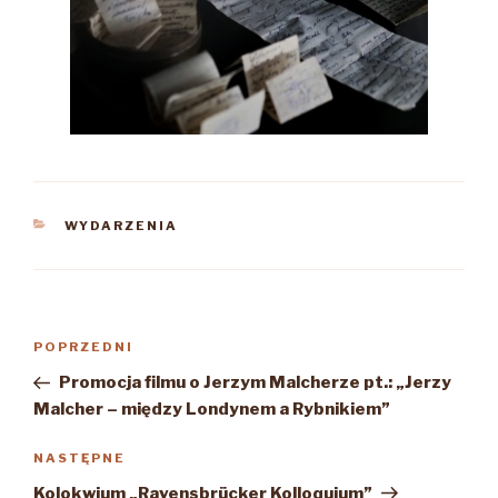
KATEGORIE
WYDARZENIA
Nawigacja
Poprzedni
POPRZEDNI
wpisu
wpis
Promocja filmu o Jerzym Malcherze pt.: „Jerzy
Malcher – między Londynem a Rybnikiem”
Następny
NASTĘPNE
wpis
Kolokwium „Ravensbrücker Kolloquium”