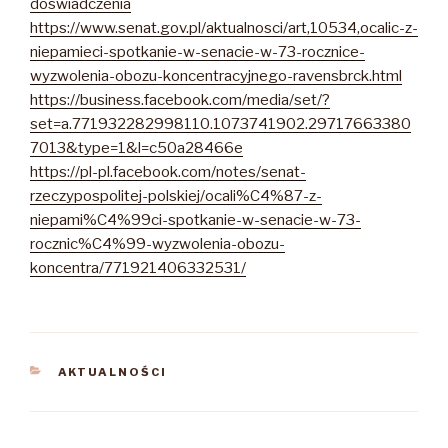
doswiadczenia
https://www.senat.gov.pl/aktualnosci/art,10534,ocalic-z-
niepamieci-spotkanie-w-senacie-w-73-rocznice-
wyzwolenia-obozu-koncentracyjnego-ravensbrck.html
https://business.facebook.com/media/set/?
set=a.771932282998110.1073741902.29717663380
7013&type=1&l=c50a28466e
https://pl-pl.facebook.com/notes/senat-
rzeczypospolitej-polskiej/ocali%C4%87-z-
niepami%C4%99ci-spotkanie-w-senacie-w-73-
rocznic%C4%99-wyzwolenia-obozu-
koncentra/771921406332531/
KATEGORIE
AKTUALNOŚCI