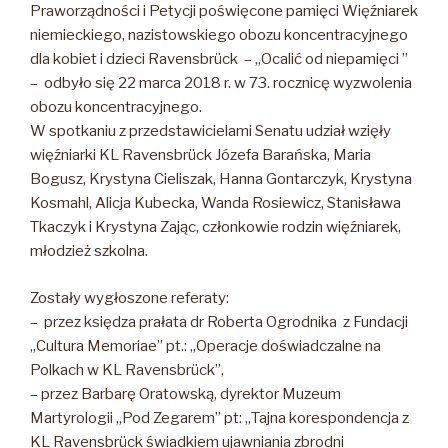
Praworządności i Petycji poświęcone pamięci Więźniarek
niemieckiego, nazistowskiego obozu koncentracyjnego
dla kobiet i dzieci Ravensbrück – „Ocalić od niepamięci ”
– odbyło się 22 marca 2018 r. w 73. rocznicę wyzwolenia
obozu koncentracyjnego.
W spotkaniu z przedstawicielami Senatu udział wzięły
więźniarki KL Ravensbrück Józefa Barańska, Maria
Bogusz, Krystyna Cieliszak, Hanna Gontarczyk, Krystyna
Kosmahl, Alicja Kubecka, Wanda Rosiewicz, Stanisława
Tkaczyk i Krystyna Zając, członkowie rodzin więźniarek,
młodzież szkolna.
Zostały wygłoszone referaty:
– przez księdza prałata dr Roberta Ogrodnika z Fundacji
„Cultura Memoriae” pt.: „Operacje doświadczalne na
Polkach w KL Ravensbrück”,
– przez Barbarę Oratowską, dyrektor Muzeum
Martyrologii „Pod Zegarem” pt: „Tajna korespondencja z
KL Ravensbrück świadkiem ujawniania zbrodni