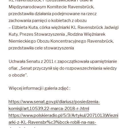
KL Ravensbrück, Przedstawicielka Polski w
Międzynarodowym Komitecie Ravensbrück,
przedstawiła działania podejmowane na rzecz
zachowania pamięci o kobietach z obozu
– Elżbieta Kuta, córka więźniarki KL Ravensbrück Jadwigi
Kuty, Prezes Stowarzyszenia „Rodzina Więźniarek
Niemieckiego Obozu Koncentracyjnego Ravensbrück,
przedstawiła cele stowarzyszenia
Uchwała Senatu z 2011 r. zapoczątkowała upamiętnianie
ofiar. „Senat przyczynił się do rozpowszechniania wiedzy
o obozie”.
Więcej informacji i galeria zdjęć :
https://www.senat.gov.pl/diariusz/posiedzenia-
komisji/art,10539,22-marca-2018-r-.html
https://www.polskieradio.pl/5/3/Artykul/2071013,Wiezni
arki-z-KL-Ravensbr%c3%bcck-robili-na-nas-