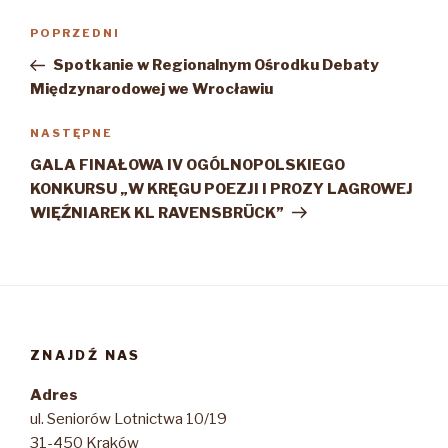
Nawigacja
Poprzedni
POPRZEDNI
wpisu
wpis
Spotkanie w Regionalnym Ośrodku Debaty
Międzynarodowej we Wrocławiu
Następny
NASTĘPNE
wpis
GALA FINAŁOWA IV OGÓLNOPOLSKIEGO
KONKURSU „W KRĘGU POEZJI I PROZY LAGROWEJ
WIĘŹNIAREK KL RAVENSBRÜCK”
ZNAJDŹ NAS
Adres
ul. Seniorów Lotnictwa 10/19
31-450 Kraków