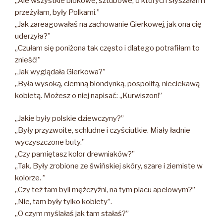
„Ale wszystkie blokowe, sztubowe, o których słyszałam i
przeżyłam, były Polkami.”
„Jak zareagowałaś na zachowanie Gierkowej, jak ona cię
uderzyła?”
„Czułam się poniżona tak często i dlatego potrafiłam to
znieść!”
„Jak wyglądała Gierkowa?”
„Była wysoką, ciemną blondynką, pospolitą, nieciekawą
kobietą. Możesz o niej napisać: „Kurwiszon!”
„Jakie były polskie dziewczyny?”
„Były przyzwoite, schludne i czyściutkie. Miały ładnie
wyczyszczone buty.”
„Czy pamiętasz kolor drewniaków?”
„Tak. Były zrobione ze świńskiej skóry, szare i ziemiste w
kolorze. ”
„Czy też tam byli mężczyźni, na tym placu apelowym?”
„Nie, tam były tylko kobiety”.
„O czym myślałaś jak tam stałaś?”