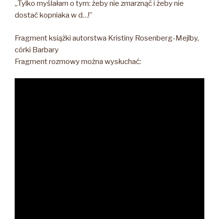
„Tylko myślałam o tym: żeby nie zmarznąć i żeby nie
dostać kopniaka w d…!”
Fragment książki autorstwa Kristiny Rosenberg-Mejlby,
córki Barbary
Fragment rozmowy można wysłuchać: