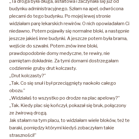
„Ta droga była długa, asfaltowa i zaczynała się już od
budynku administracyjnego. Szłam na apel, odwrócona
plecami do tego budynku. Po mojej lewej stronie
widziałam parę lekarskich rewirów. O nich opowiadałam Ci
niedawno. Potem pojawiły się normalne bloki, a następnie
jeszcze jakieś inne budynki. A jeszcze potem była brama,
wejście do szwalni. Potem znów inne bloki,
prawdopodobnie domy medyczne, te rewiry, nie
pamiętam dokładnie. Za tymi domami dostrzegałam
codziennie gruby drut kolczasty.
„Drut kolczasty?”
„Tak. Co się snuł i był przeciągnięty naokoło całego
obozu.”
„Widziałaś to wszystko po drodze na plac apelowy?”
„Tak. Kiedy plac się kończył, pokazał się bruk, połączony
ze żwirową drogą.
Jak stałam na tym placu, to widziałam wiele bloków, też te
baraki, pomiędzy którymi kiedyś zobaczyłam takie
straszności!”