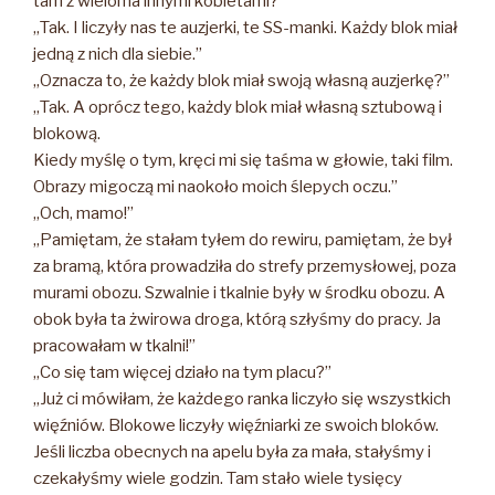
tam z wieloma innymi kobietami?”
„Tak. I liczyły nas te auzjerki, te SS-manki. Każdy blok miał
jedną z nich dla siebie.”
„Oznacza to, że każdy blok miał swoją własną auzjerkę?”
„Tak. A oprócz tego, każdy blok miał własną sztubową i
blokową.
Kiedy myślę o tym, kręci mi się taśma w głowie, taki film.
Obrazy migoczą mi naokoło moich ślepych oczu.”
„Och, mamo!”
„Pamiętam, że stałam tyłem do rewiru, pamiętam, że był
za bramą, która prowadziła do strefy przemysłowej, poza
murami obozu. Szwalnie i tkalnie były w środku obozu. A
obok była ta żwirowa droga, którą szłyśmy do pracy. Ja
pracowałam w tkalni!”
„Co się tam więcej działo na tym placu?”
„Już ci mówiłam, że każdego ranka liczyło się wszystkich
więźniów. Blokowe liczyły więźniarki ze swoich bloków.
Jeśli liczba obecnych na apelu była za mała, stałyśmy i
czekałyśmy wiele godzin. Tam stało wiele tysięcy