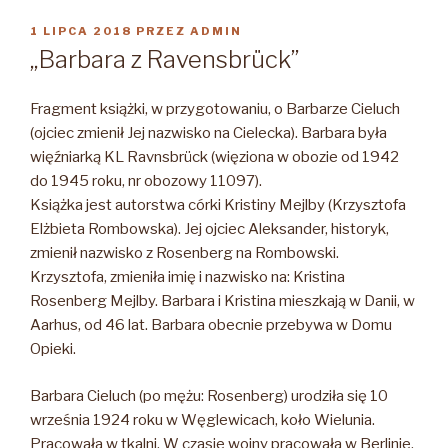
OPUBLIKOWANE
1 LIPCA 2018
PRZEZ
ADMIN
W
„Barbara z Ravensbrück”
Fragment książki, w przygotowaniu, o Barbarze Cieluch
(ojciec zmienił Jej nazwisko na Cielecka). Barbara była
więźniarką KL Ravnsbrück (więziona w obozie od 1942
do 1945 roku, nr obozowy 11097).
Książka jest autorstwa córki Kristiny Mejlby (Krzysztofa
Elżbieta Rombowska). Jej ojciec Aleksander, historyk,
zmienił nazwisko z Rosenberg na Rombowski.
Krzysztofa, zmieniła imię i nazwisko na: Kristina
Rosenberg Mejlby. Barbara i Kristina mieszkają w Danii, w
Aarhus, od 46 lat. Barbara obecnie przebywa w Domu
Opieki.
Barbara Cieluch (po mężu: Rosenberg) urodziła się 10
września 1924 roku w Węglewicach, koło Wielunia.
Pracowała w tkalni. W czasie wojny pracowała w Berlinie.