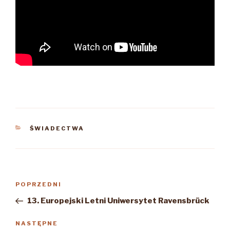
KATEGORIE
ŚWIADECTWA
Nawigacja
Poprzedni
POPRZEDNI
wpisu
wpis
13. Europejski Letni Uniwersytet Ravensbrück
Następny
NASTĘPNE