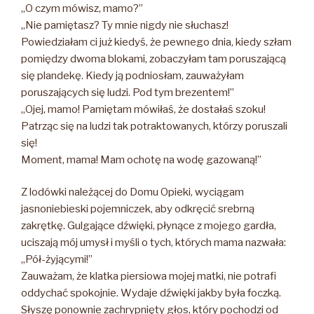
„O czym mówisz, mamo?”
„Nie pamiętasz? Ty mnie nigdy nie słuchasz!
Powiedziałam ci już kiedyś, że pewnego dnia, kiedy szłam
pomiędzy dwoma blokami, zobaczyłam tam poruszającą
się plandekę. Kiedy ją podniosłam, zauważyłam
poruszających się ludzi. Pod tym brezentem!”
„Ojej, mamo! Pamiętam mówiłaś, że dostałaś szoku!
Patrząc się na ludzi tak potraktowanych, którzy poruszali
się!
Moment, mama! Mam ochotę na wodę gazowaną!”
Z lodówki należącej do Domu Opieki, wyciągam
jasnoniebieski pojemniczek, aby odkręcić srebrną
zakrętkę. Gulgające dźwięki, płynące z mojego gardła,
uciszają mój umysł i myśli o tych, których mama nazwała:
„Pół-żyjącymi!”
Zauważam, że klatka piersiowa mojej matki, nie potrafi
oddychać spokojnie. Wydaje dźwięki jakby była foczką.
Słyszę ponownie zachrypnięty głos, który pochodzi od