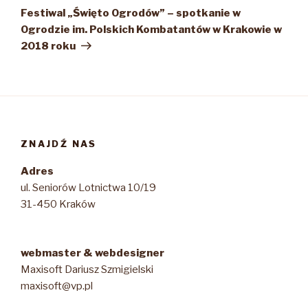
wpis
Festiwal „Święto Ogrodów” – spotkanie w
Ogrodzie im. Polskich Kombatantów w Krakowie w
2018 roku
ZNAJDŹ NAS
Adres
ul. Seniorów Lotnictwa 10/19
31-450 Kraków
webmaster & webdesigner
Maxisoft Dariusz Szmigielski
maxisoft@vp.pl