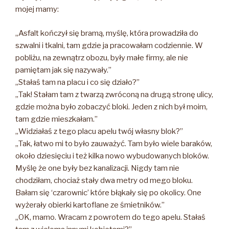
mojej mamy:
„Asfalt kończył się bramą, myślę, która prowadziła do
szwalni i tkalni, tam gdzie ja pracowałam codziennie. W
pobliżu, na zewnątrz obozu, były małe firmy, ale nie
pamiętam jak się nazywały.”
„Stałaś tam na placu i co się działo?”
„Tak! Stałam tam z twarzą zwróconą na drugą stronę ulicy,
gdzie można było zobaczyć bloki. Jeden z nich był moim,
tam gdzie mieszkałam.”
„Widziałaś z tego placu apelu twój własny blok?”
„Tak, łatwo mi to było zauważyć. Tam było wiele baraków,
około dziesięciu i też kilka nowo wybudowanych bloków.
Myślę że one były bez kanalizacji. Nigdy tam nie
chodziłam, chociaż stały dwa metry od mego bloku.
Bałam się ‘czarownic’ które błąkały się po okolicy. One
wyżerały obierki kartoflane ze śmietników.”
„OK, mamo. Wracam z powrotem do tego apelu. Stałaś