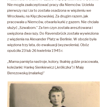
Nie mogła zaakceptować pracy dla Niemców. Uciekła
pierwszy raz i za to została osadzona w więzieniu we
Wrocławiu, na Klęczkowskiej. Za drugim razem, jak
pracowała u Niemców, otwarła kurki z gazem. Nie chciała
służyć „Szwabom.” Za ten czyn została aresztowana i
uwięziona dwa razy. Do Ravensbrück została wywieziona
z więzienia na Alexander Platz w Berlinie. W obozie była
więziona trzy lata, do ewakuacji (wyzwolenia). Obóz
opuściła 23 lub 26 kwietnia 1945 r.
„Mama pamięta nastroje, kolory, tkalnię gdzie pracowała,
koleżanki: Hankę Sienkiewicz („króliczka”) i Maję
Berezowską (malarkę)”