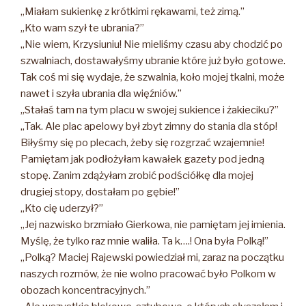
„Miałam sukienkę z krótkimi rękawami, też zimą.”
„Kto wam szył te ubrania?”
„Nie wiem, Krzysiuniu! Nie mieliśmy czasu aby chodzić po
szwalniach, dostawałyśmy ubranie które już było gotowe.
Tak coś mi się wydaje, że szwalnia, koło mojej tkalni, może
nawet i szyła ubrania dla więźniów.”
„Stałaś tam na tym placu w swojej sukience i żakieciku?”
„Tak. Ale plac apelowy był zbyt zimny do stania dla stóp!
Biłyśmy się po plecach, żeby się rozgrzać wzajemnie!
Pamiętam jak podłożyłam kawałek gazety pod jedną
stopę. Zanim zdążyłam zrobić podściółkę dla mojej
drugiej stopy, dostałam po gębie!”
„Kto cię uderzył?”
„Jej nazwisko brzmiało Gierkowa, nie pamiętam jej imienia.
Myślę, że tylko raz mnie waliła. Ta k….! Ona była Polką!”
„Polką? Maciej Rajewski powiedział mi, zaraz na początku
naszych rozmów, że nie wolno pracować było Polkom w
obozach koncentracyjnych.”