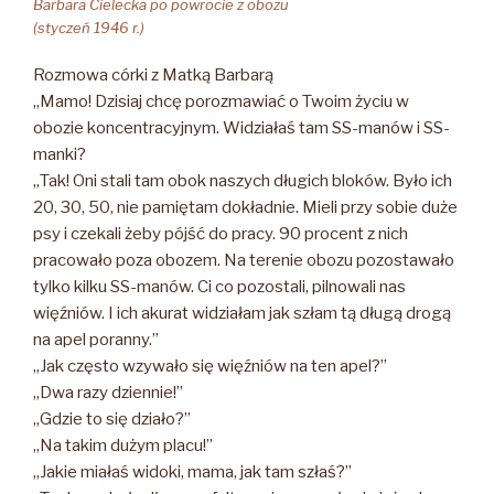
Barbara Cielecka po powrocie z obozu
(styczeń 1946 r.)
Rozmowa córki z Matką Barbarą
„Mamo! Dzisiaj chcę porozmawiać o Twoim życiu w
obozie koncentracyjnym. Widziałaś tam SS-manów i SS-
manki?
„Tak! Oni stali tam obok naszych długich bloków. Było ich
20, 30, 50, nie pamiętam dokładnie. Mieli przy sobie duże
psy i czekali żeby pójść do pracy. 90 procent z nich
pracowało poza obozem. Na terenie obozu pozostawało
tylko kilku SS-manów. Ci co pozostali, pilnowali nas
więźniów. I ich akurat widziałam jak szłam tą długą drogą
na apel poranny.”
„Jak często wzywało się więźniów na ten apel?”
„Dwa razy dziennie!”
„Gdzie to się działo?”
„Na takim dużym placu!”
„Jakie miałaś widoki, mama, jak tam szłaś?”