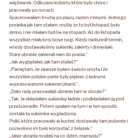
więźniarek. Odliczano kobiety które były chore i
pracowały po nocach.
Spacerowałam trochę po placu, razem z innymi. Jednego
poranka jak tam stałam, myślę że to był listopad, było
zimno, i nie miałam butów na stopach. Aż do listopada
wszystkie miałyśmy bose nogi. Kiedy nadszedł termin,
wtedy dostawałyśmy sukienki, żakiety i drewniaki.
Stare ubranie zabierali nam do prania.”
„Jak wyglądałaś, jak tam stałaś?”
„Pamiętam, że zawsze byłam świeżo umyta i że
wszystkie polskie panie były piękne, z ładnymi,
wyprasowanymi sukieneczkami.”.
„Dało radę prasowałaś ubranie tam w obozie?”
„Tak. Ja składałam sukienkę ładnie i podkładałam ją pod
prześcieradło. Potem spałam na tym i w ten sposób
została ta sukienka wygładzona.
Polki, które pracowały w kuchni, dostawały tam jedzenie i
pozwolono im było korzystać z żelazek.”
„Jakie ubrania nosiłaś na co dzień, mamusiu?”