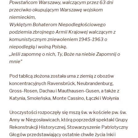
Powstańcom Warszawy, walczącym przez 63 dni
przeciwko okupującym Warszawę wojskom
niemieckim,
Wyklętym Bohaterom Niepodległościowego
podziemia zbrojnego Armii Krajowej walczącym z
komunistycznym zniewoleniem 1945-1963 o
niepodległą i wolną Polskę.
„Jeśli zapomnę o nich, Ty, Boże na niebie Zapomnij o
mnie”
Pod tablicą złożona została urna z ziemią z obozów
koncentracyjnych Ravensbrück, Neubrandenburg,
Gross-Rosen, Dachau i Mauthausen-Gusen, a także z
Katynia, Smoleńska, Monte Cassino, Łączki i Wołynia
Uroczystości rozpoczęły się mszą św. w kościele pw. św.
Anny w Niegosławicach, którą poprzedził spektakl Grupy
Rekonstrukcji Historycznej, Stowarzyszenie Patriotyczny
Głogów przedstawiający ostatnie chwile życia Inki i