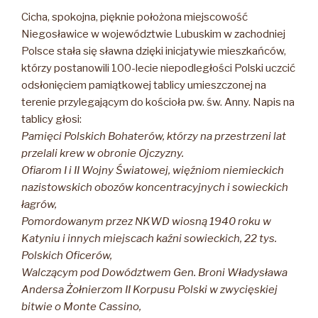
Cicha, spokojna, pięknie położona miejscowość
Niegosławice w województwie Lubuskim w zachodniej
Polsce stała się sławna dzięki inicjatywie mieszkańców,
którzy postanowili 100-lecie niepodległości Polski uczcić
odsłonięciem pamiątkowej tablicy umieszczonej na
terenie przylegającym do kościoła pw. św. Anny. Napis na
tablicy głosi:
Pamięci Polskich Bohaterów, którzy na przestrzeni lat
przelali krew w obronie Ojczyzny.
Ofiarom I i II Wojny Światowej, więźniom niemieckich
nazistowskich obozów koncentracyjnych i sowieckich
łagrów,
Pomordowanym przez NKWD wiosną 1940 roku w
Katyniu i innych miejscach kaźni sowieckich, 22 tys.
Polskich Oficerów,
Walczącym pod Dowództwem Gen. Broni Władysława
Andersa Żołnierzom II Korpusu Polski w zwycięskiej
bitwie o Monte Cassino,