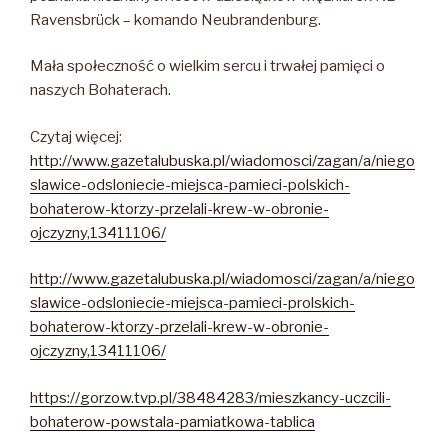
Ravensbrück – komando Neubrandenburg.
Mała społeczność o wielkim sercu i trwałej pamięci o
naszych Bohaterach.
Czytaj więcej:
http://www.gazetalubuska.pl/wiadomosci/zagan/a/niego
slawice-odsloniecie-miejsca-pamieci-polskich-
bohaterow-ktorzy-przelali-krew-w-obronie-
ojczyzny,13411106/
http://www.gazetalubuska.pl/wiadomosci/zagan/a/niego
slawice-odsloniecie-miejsca-pamieci-prolskich-
bohaterow-ktorzy-przelali-krew-w-obronie-
ojczyzny,13411106/
https://gorzow.tvp.pl/38484283/mieszkancy-uczcili-
bohaterow-powstala-pamiatkowa-tablica