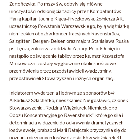
Zagończyka. Po mszy św. odbyły się główne
uroczystości odsłonięcia tablicy przez Kombatantów:
Panią kapitan Joannę Kiąca-Fryczkowską żołnierza AK,
uczestniczkę Powstania Warszawskiego, byłą więźniarkę
niemieckich obozów koncentracyjnych Ravensbrück,
Salzgitter i Bergen-Belsen oraz majora Stanisława Ruska
ps. Tęcza, żołnierza z oddziału Zapory. Po odsłonięciu
nastąpiło poświęcenie tablicy przez ks. mgr Krzysztofa
Mrukowicza i zostały wygłoszone okolicznościowe
przemówienia przez przedstawicieli władz gminy,
przedstawicieli Stowarzyszeń i różnych organizacji.
Inicjatorem wydarzenia i jednym ze sponsorów był
Arkadiusz Szlachetko, mieszkaniec Niegosławic, członek
Stowarzyszenia „Rodzina Więźniarek Niemieckiego
Obozu Koncentracyjnego Ravensbrück”, którego siła i
determinacja w dążeniu do odkrywania dramatycznych
losów swojej prababci Marii Ratajczak przyczyniła się do
poznania nieznanych losów dziesiątków więźniarek KL