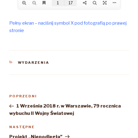
Pełny ekran – naciśnij symbol X pod fotografią po prawej
stronie
KATEGORIE
WYDARZENIA
Nawigacja
Poprzedni
POPRZEDNI
wpisu
wpis
1 Września 2018 r. w Warszawie, 79 rocznica
wybuchu II Wojny Światowej
Następny
NASTĘPNE
wpis
Projekt „Niepodległa”