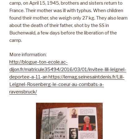
camp, on April 15, 1945, brothers and sisters return to
France. Their mother was ill with typhus. When children
found their mother, she weigh only 27 kg. They also learn
about the death of their father, shot by the SS in
Buchenwald, a few days before the liberation of the
camp.
More information:
http://blogue-ton-ecole.ac-
dijon.fr/matricule35494/2016/03/01/invitee-lili-leignel-
deportee-a-11-an https://lemag.seinesaintdenis.fr/Lili-
Leignel-Rosenberg-le-coeur-au-combats-a-
ravensbruck/