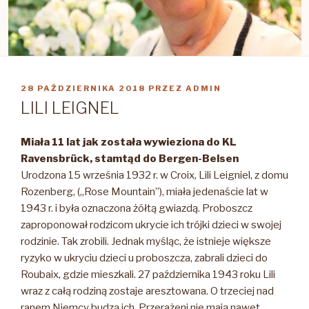
OPUBLIKOWANE
28 PAŹDZIERNIKA 2018
PRZEZ
ADMIN
W
LILI LEIGNEL
Miała 11 lat jak została wywieziona do KL
Ravensbrück, stamtąd do
Bergen-Belsen
Urodzona 15 września 1932 r. w Croix, Lili Leigniel, z domu
Rozenberg, („Rose Mountain”), miała jedenaście lat w
1943 r. i była oznaczona żółtą gwiazdą.
Proboszcz
zaproponował rodzicom ukrycie ich trójki dzieci w swojej
rodzinie. Tak zrobili. Jednak myśląc, że istnieje większe
ryzyko w ukryciu dzieci u proboszcza, zabrali dzieci do
Roubaix, gdzie mieszkali. 27 października 1943 roku Lili
wraz z całą rodziną zostaje aresztowana. O trzeciej nad
ranem Niemcy budzą ich. Przerażeni nie mają nawet