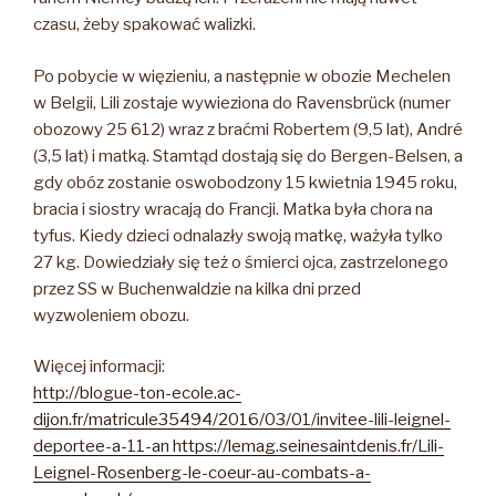
czasu, żeby spakować walizki.
Po pobycie w więzieniu, a następnie w obozie Mechelen
w Belgii, Lili zostaje wywieziona do Ravensbrück (numer
obozowy 25 612) wraz z braćmi Robertem (9,5 lat), André
(3,5 lat) i matką. Stamtąd dostają się do Bergen-Belsen, a
gdy obóz zostanie oswobodzony 15 kwietnia 1945 roku,
bracia i siostry wracają do Francji. Matka była chora na
tyfus. Kiedy dzieci odnalazły swoją matkę, ważyła tylko
27 kg. Dowiedziały się też o śmierci ojca, zastrzelonego
przez SS w Buchenwaldzie na kilka dni przed
wyzwoleniem obozu.
Więcej informacji:
http://blogue-ton-ecole.ac-
dijon.fr/matricule35494/2016/03/01/invitee-lili-leignel-
deportee-a-11-an https://lemag.seinesaintdenis.fr/Lili-
Leignel-Rosenberg-le-coeur-au-combats-a-