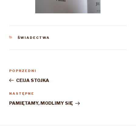
KATEGORIE
ŚWIADECTWA
Nawigacja
Poprzedni
POPRZEDNI
wpisu
wpis
CEIJA STOJKA
Następny
NASTĘPNE
wpis
PAMIĘTAMY, MODLIMY SIĘ