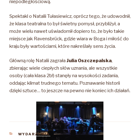
niepodległościową.
Spektakl o Natalii Tułasiewicz, oprócz tego, że udowodnił,
że klasa teatralna to był świetny pomysł, przybliżył, a
może wielu nawet uświadomił dopiero to, że było takie
miejsce jak Ravensbrück, gdzie wiara w Boga i miłość do
kraju były wartościami, które nakreślały sens życia.
Główną rolę Natalii zagrała
Julia Oszczepalska
,
zbierając wiele ciepłych słów uznania, ale wszystkie
osoby (cała klasa 2b!) stanęły na wysokości zadania,
oddając klimat trudnego tematu. Poznawanie historii
dzięki sztuce… to jeszcze na pewno nie koniec ich działań.
KATEGORIE
WYDARZENIA