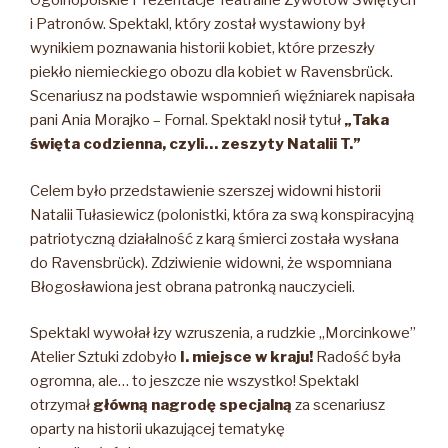
Ogólnopolskie Prezentacje Teatralne Żywotów Świętych
i Patronów. Spektakl, który został wystawiony był
wynikiem poznawania historii kobiet, które przeszły
piekło niemieckiego obozu dla kobiet w Ravensbrück.
Scenariusz na podstawie wspomnień więźniarek napisała
pani Ania Morajko – Fornal. Spektakl nosił tytuł
„Taka
święta codzienna, czyli… zeszyty Natalii T.”
Celem było przedstawienie szerszej widowni historii
Natalii Tułasiewicz (polonistki, która za swą konspiracyjną
patriotyczną działalność z karą śmierci została wysłana
do Ravensbrück). Zdziwienie widowni, że wspomniana
Błogosławiona jest obrana patronką nauczycieli.
Spektakl wywołał łzy wzruszenia, a rudzkie „Morcinkowe”
Atelier Sztuki zdobyło
I. miejsce w kraju!
Radość była
ogromna, ale… to jeszcze nie wszystko! Spektakl
otrzymał
główną nagrodę specjalną
za scenariusz
oparty na historii ukazującej tematykę