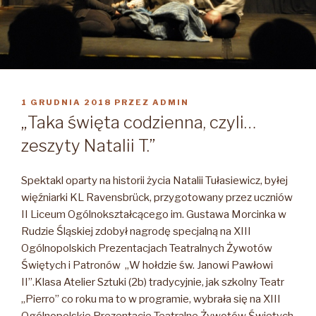
OPUBLIKOWANE
1 GRUDNIA 2018
PRZEZ
ADMIN
W
„Taka święta codzienna, czyli…
zeszyty Natalii T.”
Spektakl oparty na historii życia Natalii Tułasiewicz, byłej
więźniarki KL Ravensbrück, przygotowany przez uczniów
II Liceum Ogólnokształcącego im. Gustawa Morcinka w
Rudzie Śląskiej zdobył nagrodę specjalną na XIII
Ogólnopolskich Prezentacjach Teatralnych Żywotów
Świętych i Patronów „W hołdzie św. Janowi Pawłowi
II”.
Klasa Atelier Sztuki (2b) tradycyjnie, jak szkolny Teatr
„Pierro” co roku ma to w programie, wybrała się na XIII