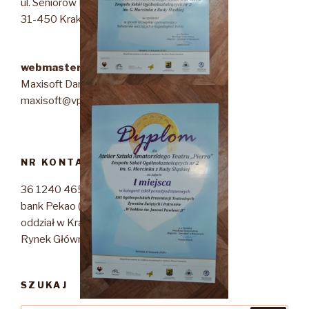
ul. Seniorów Lotnictwa 10/19
31-450 Kraków
webmaster & webdesigner
Maxisoft Dariusz Szmigielski
maxisoft@vp.pl
NR KONTA STOWARZYSZENIA
36 1240 4650 1111 0010 7266 1407
bank Pekao (PKOSA)
oddział w Krakowie
Rynek Główny 47, 30-960 Kraków
SZUKAJ