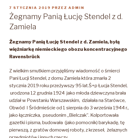
OPUBLIKOWANE
7 STYCZNIA 2019
PRZEZ
ADMIN
W
Żegnamy Panią Łucję Stendel z d.
Zamiela
Żegnamy Panią Łucję Stendel z d.
Zamiela
, byłą
więźniarkę niemieckiego obozu koncentracyjnego
Ravensbrück
Z wielkim smutkiem przyjęliśmy wiadomość o śmierci
Pani Łucji Stendel, z domu Zamiela która zmarła 2
stycznia 2019 roku przeżywszy 95 lat.
Ś+p Łucja Stendel,
urodzona 12 grudnia 1924 jako młoda dziewczyna brała
udział w Powstaniu Warszawskim, działała na Starówce,
Obwód I Śródmieście od 1 sierpnia do 3 września 1944 r.,
jako łączniczka, pseudonim „Bielczak”. Kolportowała
gazetki i pisma, budowała (jako pomocnik) barykadę, tę
pierwszą, z gratów domowej roboty, z krzeseł, żelaznych
przedmiotów i innych rzeczy.