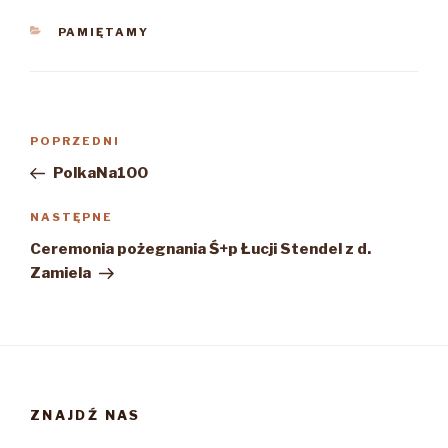
KATEGORIE
PAMIĘTAMY
Nawigacja
Poprzedni
POPRZEDNI
wpisu
wpis
PolkaNa100
Następny
NASTĘPNE
wpis
Ceremonia pożegnania Ś+p Łucji Stendel z d.
Zamiela
ZNAJDŹ NAS