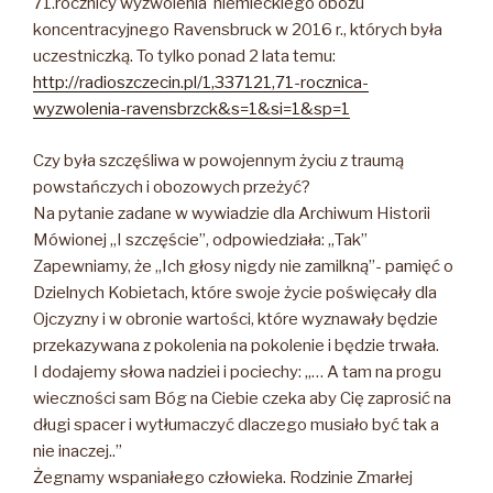
71.rocznicy wyzwolenia niemieckiego obozu
koncentracyjnego Ravensbruck w 2016 r., których była
uczestniczką. To tylko ponad 2 lata temu:
http://radioszczecin.pl/1,337121,71-rocznica-
wyzwolenia-ravensbrzck&s=1&si=1&sp=1
Czy była szczęśliwa w powojennym życiu z traumą
powstańczych i obozowych przeżyć?
Na pytanie zadane w wywiadzie dla Archiwum Historii
Mówionej „I szczęście”, odpowiedziała: „Tak”
Zapewniamy, że „Ich głosy nigdy nie zamilkną”- pamięć o
Dzielnych Kobietach, które swoje życie poświęcały dla
Ojczyzny i w obronie wartości, które wyznawały będzie
przekazywana z pokolenia na pokolenie i będzie trwała.
I dodajemy słowa nadziei i pociechy: „… A tam na progu
wieczności sam Bóg na Ciebie czeka aby Cię zaprosić na
długi spacer i wytłumaczyć dlaczego musiało być tak a
nie inaczej..”
Żegnamy wspaniałego człowieka. Rodzinie Zmarłej