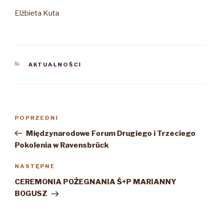
Elżbieta Kuta
KATEGORIE
AKTUALNOŚCI
Nawigacja
Poprzedni
POPRZEDNI
wpisu
wpis
Międzynarodowe Forum Drugiego i Trzeciego
Pokolenia w Ravensbrück
Następny
NASTĘPNE
wpis
CEREMONIA POŻEGNANIA Ś+P MARIANNY
BOGUSZ