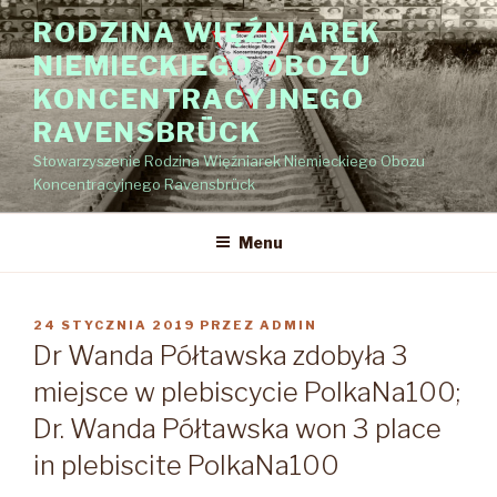
Przejdź
RODZINA WIĘŹNIAREK
do
NIEMIECKIEGO OBOZU
treści
KONCENTRACYJNEGO
RAVENSBRÜCK
Stowarzyszenie Rodzina Więźniarek Niemieckiego Obozu
Koncentracyjnego Ravensbrück
Menu
OPUBLIKOWANE
24 STYCZNIA 2019
PRZEZ
ADMIN
W
Dr Wanda Półtawska zdobyła 3
miejsce w plebiscycie PolkaNa100;
Dr. Wanda Półtawska won 3 place
in plebiscite PolkaNa100