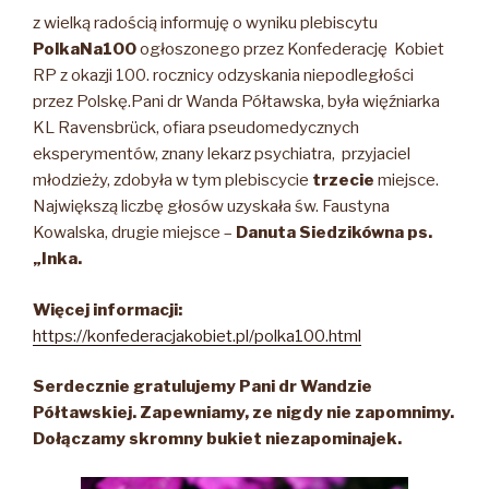
z wielką radością informuję o wyniku plebiscytu
PolkaNa100
ogłoszonego przez Konfederację Kobiet
RP z okazji 100. rocznicy odzyskania niepodległości
przez Polskę.
Pani dr Wanda Półtawska, była więźniarka
KL Ravensbrück, ofiara pseudomedycznych
eksperymentów, znany lekarz psychiatra, przyjaciel
młodzieży, zdobyła w tym plebiscycie
trzecie
miejsce.
Największą liczbę głosów uzyskała św. Faustyna
Kowalska, drugie miejsce –
Danuta Siedzikówna ps.
„Inka.
Więcej informacji:
https://konfederacjakobiet.pl/polka100.html
Serdecznie gratulujemy Pani dr Wandzie
Półtawskiej. Zapewniamy, ze nigdy nie zapomnimy.
Dołączamy skromny bukiet niezapominajek.