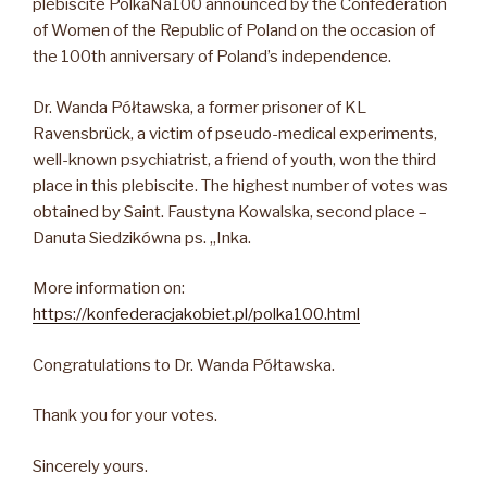
plebiscite PolkaNa100 announced by the Confederation
of Women of the Republic of Poland on the occasion of
the 100th anniversary of Poland’s independence.
Dr. Wanda Półtawska, a former prisoner of KL
Ravensbrück, a victim of pseudo-medical experiments,
well-known psychiatrist, a friend of youth, won the third
place in this plebiscite. The highest number of votes was
obtained by Saint. Faustyna Kowalska, second place –
Danuta Siedzikówna ps. „Inka.
More information on:
https://konfederacjakobiet.pl/polka100.html
Congratulations to Dr. Wanda Półtawska.
Thank you for your votes.
Sincerely yours.