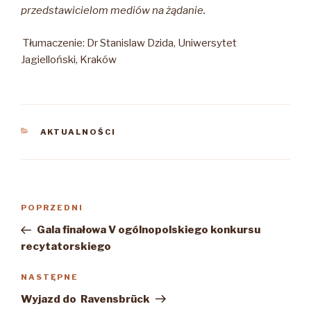
przedstawicielom mediów na żądanie.
Tłumaczenie: Dr Stanislaw Dzida, Uniwersytet
Jagielloński, Kraków
KATEGORIE
AKTUALNOŚCI
Nawigacja
Poprzedni
POPRZEDNI
wpisu
wpis
Gala finałowa V ogólnopolskiego konkursu
recytatorskiego
Następny
NASTĘPNE
wpis
Wyjazd do Ravensbrück