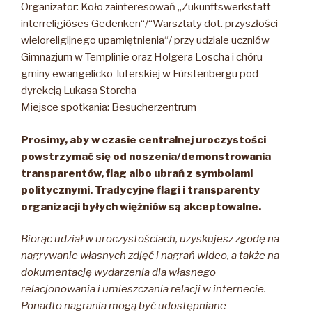
Organizator: Koło zainteresowań „Zukunftswerkstatt
interreligiöses Gedenken“/“Warsztaty dot. przyszłości
wieloreligijnego upamiętnienia“/ przy udziale uczniów
Gimnazjum w Templinie oraz Holgera Loscha i chóru
gminy ewangelicko-luterskiej w Fürstenbergu pod
dyrekcją Lukasa Storcha
Miejsce spotkania: Besucherzentrum
Prosimy, aby w czasie centralnej uroczystości
powstrzymać się od noszenia/demonstrowania
transparentów, flag albo ubrań z symbolami
politycznymi. Tradycyjne flagi i transparenty
organizacji byłych więźniów są akceptowalne.
Biorąc udział w uroczystościach, uzyskujesz zgodę na
nagrywanie własnych zdjęć i nagrań wideo, a także na
dokumentację wydarzenia dla własnego
relacjonowania i umieszczania relacji w internecie.
Ponadto nagrania mogą być udostępniane