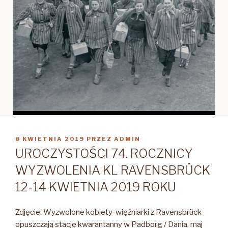
OPUBLIKOWANE
8 KWIETNIA 2019
PRZEZ
ADMIN
W
UROCZYSTOŚCI 74. ROCZNICY
WYZWOLENIA KL RAVENSBRÜCK
12-14 KWIETNIA 2019 ROKU
Zdjęcie: Wyzwolone kobiety-więźniarki z Ravensbrück
opuszczają stację kwarantanny w Padborg / Dania, maj