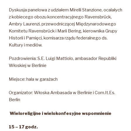
Dyskusja panelowa z udziałem Mirelli Stanzione, ocalałych
z kobiecego obozu koncentracyjnego Ravensbrück,
Ambry Laurenzi, przewodniczącej Międzynarodowego
Komitetu Ravensbrück i Marii Bering, kierownika Grupy
Historii i Pamięci, komisarza rządu federalnego ds.
Kultury i mediów.
Pozdrowienia: S.E. Luigi Mattiolo, ambasador Republiki
Włoskiej w Berlinie
Miejsce: hala w garażach
Organizator: Włoska Ambasada w Berlinie i Com.It.Es.
Berlin
Wieloreligijne i wielokonfesyjne wspomnienie
15 – 17 godz.