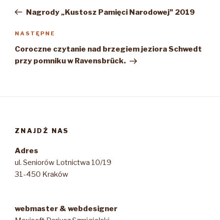
wpisu
wpis
Nagrody „Kustosz Pamięci Narodowej” 2019
Następny
NASTĘPNE
wpis
Coroczne czytanie nad brzegiem jeziora Schwedt
przy pomniku w Ravensbrück.
ZNAJDŹ NAS
Adres
ul. Seniorów Lotnictwa 10/19
31-450 Kraków
webmaster & webdesigner