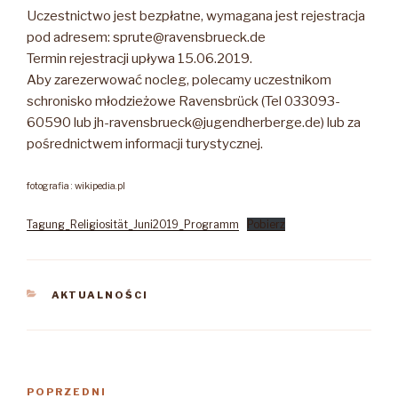
Uczestnictwo jest bezpłatne, wymagana jest rejestracja
pod adresem: sprute@ravensbrueck.de
Termin rejestracji upływa 15.06.2019.
Aby zarezerwować nocleg, polecamy uczestnikom
schronisko młodzieżowe Ravensbrück (Tel 033093-
60590 lub jh-ravensbrueck@jugendherberge.de) lub za
pośrednictwem informacji turystycznej.
fotografia : wikipedia.pl
Tagung_Religiosität_Juni2019_Programm
Pobierz
KATEGORIE
AKTUALNOŚCI
Nawigacja
Poprzedni
POPRZEDNI