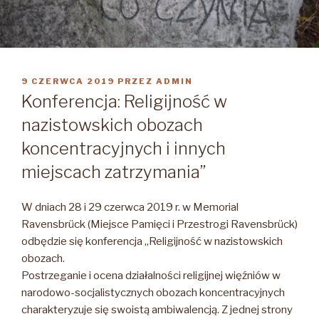
OPUBLIKOWANE
9 CZERWCA 2019
PRZEZ
ADMIN
W
Konferencja: Religijność w
nazistowskich obozach
koncentracyjnych i innych
miejscach zatrzymania”
W dniach 28 i 29 czerwca 2019 r. w Memorial
Ravensbrück (Miejsce Pamięci i Przestrogi Ravensbrück)
odbędzie się konferencja „Religijność w nazistowskich
obozach.
Postrzeganie i ocena działalności religijnej więźniów w
narodowo-socjalistycznych obozach koncentracyjnych
charakteryzuje się swoistą ambiwalencją.
Z jednej strony