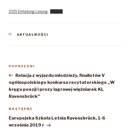
2019 Einladung Lesung
Pobierz
KATEGORIE
AKTUALNOŚCI
Nawigacja
Poprzedni
POPRZEDNI
wpisu
wpis
Relacja z wyjazdu młodzieży, finalistów V
ogólnopolskiego konkursu recytatorskiego „W
kręgu poezji i prozy lagrowej więźniarek KL
Ravensbrück”
Następny
NASTĘPNE
wpis
Europejska Szkoła Letnia Ravensbrück, 1-6
września 2019 r