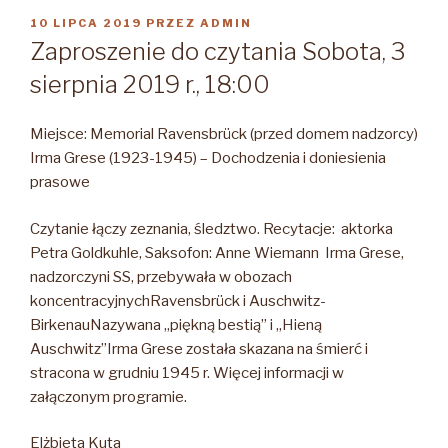
OPUBLIKOWANE
10 LIPCA 2019
PRZEZ
ADMIN
W
Zaproszenie do czytania Sobota, 3
sierpnia 2019 r., 18:00
Miejsce: Memorial Ravensbrück (przed domem nadzorcy)
Irma Grese (1923-1945) – Dochodzenia i doniesienia
prasowe
Czytanie łączy zeznania, śledztwo. Recytacje: aktorka
Petra Goldkuhle, Saksofon:
Anne Wiemann Irma Grese,
nadzorczyni SS, przebywała w obozach
koncentracyjnychRavensbrück i Auschwitz-
BirkenauNazywana „piękną bestią” i „Hieną
Auschwitz”Irma Grese została skazana na śmierć i
stracona w grudniu 1945 r. Więcej informacji w
załączonym programie.
Elżbieta Kuta