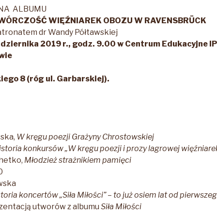
JNA ALBUMU
 TWÓRCZOŚĆ WIĘŹNIAREK OBOZU W RAVENSBRÜCK
tronatem dr Wandy Półtawskiej
ździernika 2019 r., godz. 9.00 w Centrum Edukacyjne 
wie
ego 8 (róg ul. Garbarskiej).
ska,
W kręgu poezji Grażyny Chrostowskiej
istoria konkursów „W kręgu poezji i prozy lagrowej więźniar
chetko,
Młodzież strażnikiem pamięci
0
wska
toria koncertów „Siła Miłości” – to już osiem lat od pierwsze
ezentacją utworów z albumu
Siła Miłości