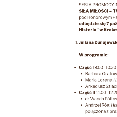
SESJA PROMOCY
SIŁA MIŁOŚCI –
pod Honorowym Pa
odbędzie się 7 pa
Historia” w Krako
Juliana Dunajewski
W programie:
Część I
9:00–10:30
Barbara Oratow
Maria Lorens,
H
Arkadiusz Szla
Część II
11:00–12:2
dr Wanda Półta
Andrzej Róg,
His
połączona z pr