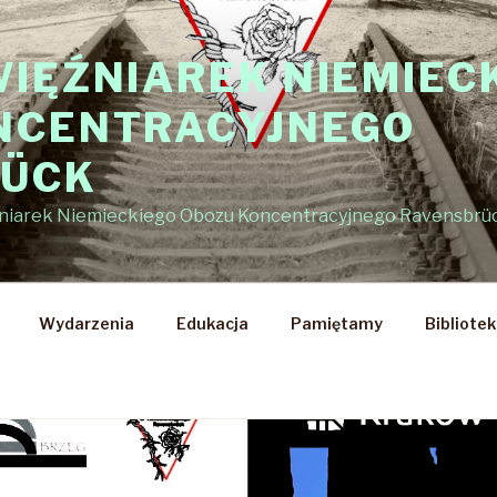
WIĘŹNIAREK NIEMIEC
NCENTRACYJNEGO
RÜCK
źniarek Niemieckiego Obozu Koncentracyjnego Ravensbrü
Wydarzenia
Edukacja
Pamiętamy
Bibliote