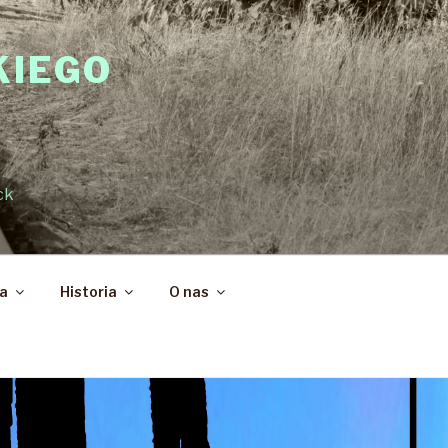
KIEGO
ck
ka
Historia
O nas