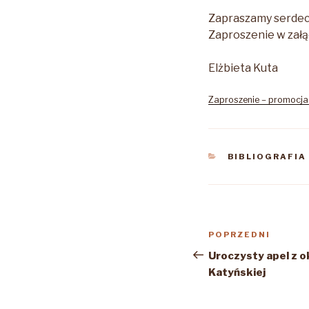
Zapraszamy serdec
Zaproszenie w załą
Elżbieta Kuta
Zaproszenie – promocja
KATEGORIE
BIBLIOGRAFIA
Nawigacja
Poprzedni
POPRZEDNI
wpisu
wpis
Uroczysty apel z ok
Katyńskiej