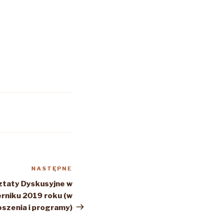
NASTĘPNE
Następny
wpis
ztaty Dyskusyjne w
rniku 2019 roku (w
oszenia i programy)