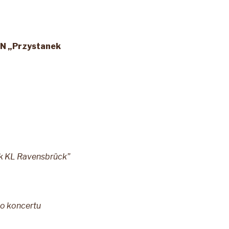
IPN „Przystanek
ek
KL Ravensbrück”
go
koncertu