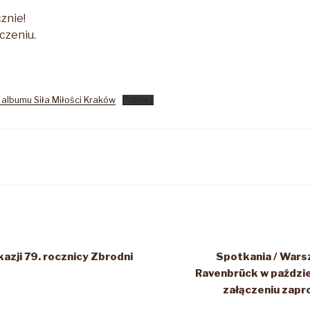
znie!
czeniu.
 albumu Siła Miłości Kraków
Pobierz
azji 79. rocznicy Zbrodni
Spotkania / Wars
Ravenbrück w paździe
załączeniu zapr