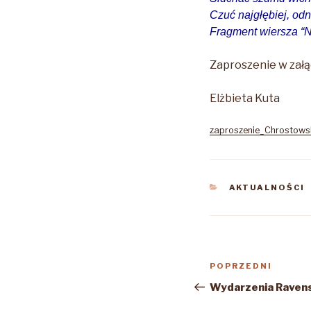
Czuć najgłębiej, od
Fragment wiersza “N
Zaproszenie w załą
Elżbieta Kuta
zaproszenie_Chrostow
KATEGORIE
AKTUALNOŚCI
Nawigacja
Poprzedni
POPRZEDNI
wpisu
wpis
Wydarzenia Raven