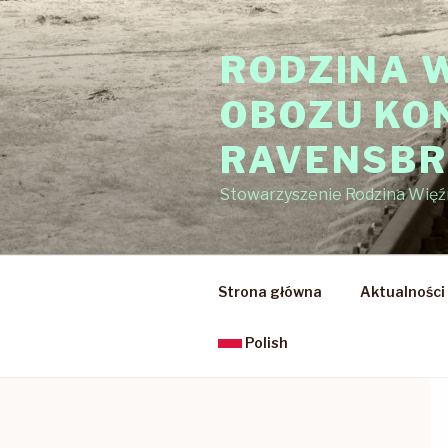
Przejdź
do
RODZINA 
treści
OBOZU KO
RAVENSB
Stowarzyszenie Rodzina Wię
Strona główna
Aktualności
Polish