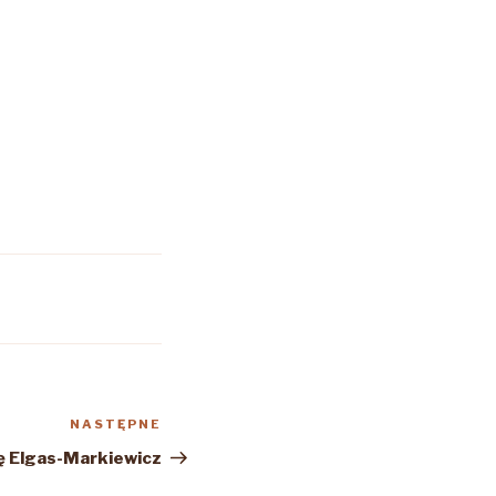
NASTĘPNE
Następny
wpis
ę Elgas-Markiewicz