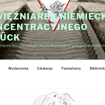
WIĘŹNIAREK NIEMIEC
NCENTRACYJNEGO
RÜCK
źniarek Niemieckiego Obozu Koncentracyjnego Ravensbrü
Wydarzenia
Edukacja
Pamiętamy
Bibliote