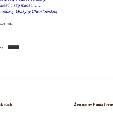
naleźć ciszę miłości…….
iepokój” Grażyny Chrostowskiej
czeniu.
ska_
Pobierz
sbrück
Żegnamy Panią Iren