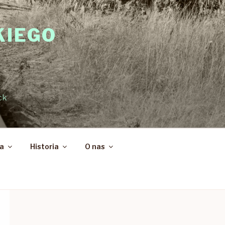
KIEGO
ck
ka
Historia
O nas