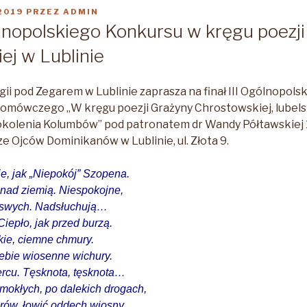
2019
PRZEZ
ADMIN
gólnopolskiego Konkursu w kręgu poezj
ej w Lublinie
i pod Zegarem w Lublinie zaprasza na finał III Ogólnopol
omówczego „W kręgu poezji Grażyny Chrostowskiej, lubels
okolenia Kolumbów” pod patronatem dr Wandy Półtawskiej 
ze Ojców Dominikanów w Lublinie, ul. Złota 9.
ie, jak „Niepokój” Szopena.
 nad ziemią. Niespokojne,
 swych. Nadsłuchują…
Ciepło, jak przed burzą.
kie, ciemne chmury.
iebie wiosenne wichury.
ercu. Tęsknota, tęsknota…
mokłych, po dalekich drogach,
ów, łowić oddech wiosny,