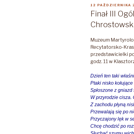
OPUBLIKOWANE
12 PAŹDZIERNIKA 
W
Finał III O
Chrostowski
Muzeum Martyrologi
Recytatorsko-Kras
przedstawicielki p
godz. 11 w Klasztor
Dzień ten taki właśn
Ptaki nisko kołujące
Spłoszone z gniazd
W przyrodzie cisza. 
Z zachodu płyną nis
Przewalają się po n
Przyczajony lęk w s
Chcę chodzić po roz
Słuchać szumu wichr