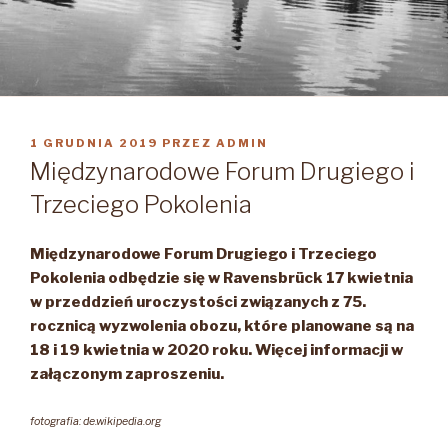
OPUBLIKOWANE
1 GRUDNIA 2019
PRZEZ
ADMIN
W
Międzynarodowe Forum Drugiego i
Trzeciego Pokolenia
Międzynarodowe Forum Drugiego i Trzeciego
Pokolenia odbędzie się w Ravensbrück 17 kwietnia
w przeddzień uroczystości związanych z 75.
rocznicą wyzwolenia obozu, które planowane są na
18 i 19 kwietnia w 2020 roku. Więcej informacji w
załączonym zaproszeniu.
fotografia: de.wikipedia.org