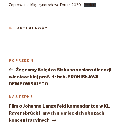
Zaproszenie Międzynarodowe Forum 2020
Pobierz
KATEGORIE
AKTUALNOŚCI
Nawigacja
Poprzedni
POPRZEDNI
wpisu
wpis
Żegnamy Księdza Biskupa seniora diecezji
włocławskiej prof. dr hab. BRONISŁAWA
DEMBOWSKIEGO
Następny
NASTĘPNE
wpis
Film o Johanne Langefeld komendantce w KL
Ravensbrück i innych niemieckich obozach
koncentracyjnych