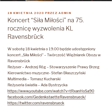
OPUBLIKOWANE
18 KWIETNIA 2020
PRZEZ
ADMIN
W
Koncert “Siła Miłości” na 75.
rocznicę wyzwolenia KL
Ravensbrück
W sobotę 18 kwietnia o 19.00 będzie udostępniony
koncert „Siła Miłości” – Twórczość Więźniarek Obozu w
Ravensbrück
Reżyser – Andrzej Róg – Stowarzyszenie Prawy Brzeg
Kierownictwo muzyczne- Stefan Błaszczyński
Multimedia – Tomasz Kucharski
Reżyseria światła – Ada Bystrzycka
https://www.youtube.com/watch?v=tRxanHoSa90
facebook.com/GedenkstaetteRavensbrueck/
https://twitter.com/ravensbrueck