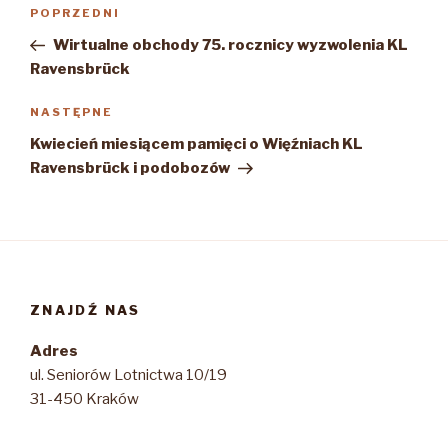
Nawigacja
Poprzedni
POPRZEDNI
wpisu
wpis
Wirtualne obchody 75. rocznicy wyzwolenia KL
Ravensbrück
Następny
NASTĘPNE
wpis
Kwiecień miesiącem pamięci o Więźniach KL
Ravensbrück i podobozów
ZNAJDŹ NAS
Adres
ul. Seniorów Lotnictwa 10/19
31-450 Kraków