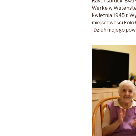
Ravensbrück. Była 
Werke w Watenstedt
kwietnia 1945 r. W
miejscowości koło 
„Dzień mojego powr