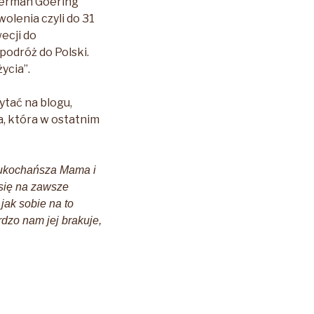
 Herman Goering
olenia czyli do 31
ecji do
podróż do Polski.
ycia”.
ytać na blogu,
, która w ostatnim
jukochańsza Mama i
 się na zawsze
jak sobie na to
rdzo nam jej brakuje,