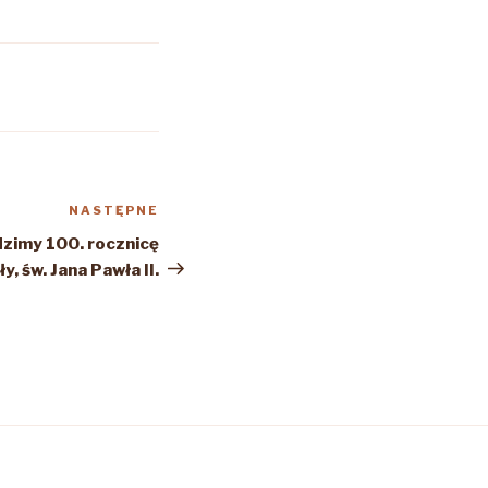
NASTĘPNE
Następny
wpis
dzimy 100. rocznicę
y, św. Jana Pawła II.