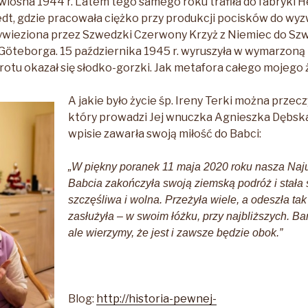
wiosna 1944 r. Latem tego samego roku trafiła do fabryki
, gdzie pracowała ciężko przy produkcji pocisków do wyzw
ywieziona przez Szwedzki Czerwony Krzyż z Niemiec do Szw
Göteborga. 15 października 1945 r. wyruszyła w wymarzoną 
otu okazał się słodko-gorzki. Jak metafora całego mojego ż
A jakie było życie śp. Ireny Terki można przecz
który prowadzi Jej wnuczka Agnieszka Dębska
wpisie zawarła swoją miłość do Babci:
„W piękny poranek 11 maja 2020 roku nasza Na
Babcia zakończyła swoją ziemską podróż i stała
szczęśliwa i wolna. Przeżyła wiele, a odeszła tak 
zasłużyła – w swoim łóżku, przy najbliższych. Ba
ale wierzymy, że jest i zawsze będzie obok.”
Blog:
http://historia-pewnej-