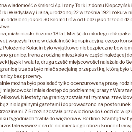
na wiadomość o śmierci śp. Ireny Terki, z domu Klepczyńskie
rki Władysławy i Jana, urodzonej 22 września 1921 roku w n
in, oddalonej około 30 kilometrów od Łodzi jako trzecie dz
stwa.
na, miała nieskończone 18 lat. Miłość do młodego chłopaka F
wej, włączyła Irenę w działalność konspiracyjną, czego kons
y. Położenie Kołacin było wyjątkowo niebezpieczne bowiem
 granicę. Irena z rodziną mieszkała w części należącej do 
cki język i waluta, druga cześć miejscowości należała do Ge
granicę trzeba było mieć specjalną przepustkę, którą było 
ranicy bez przerwy.
alnie można było posiadać tylko ocenzurowaną prasę, rodzin
j miejscowości miała dostęp do podziemnej prasy z Warszaw
eliksowi. Niestety, na granicy została zatrzymana, zrewido
bę z nielegalnymi gazetami i doprowadzono na posterunek
zezinami. Z Brzezin została przewieziona do Łodzi do więzie
kilku tygodniach trafiła do więzienia w Berlinie. Stamtąd w
i została wywieziona do niemieckiego obozu koncentracyj