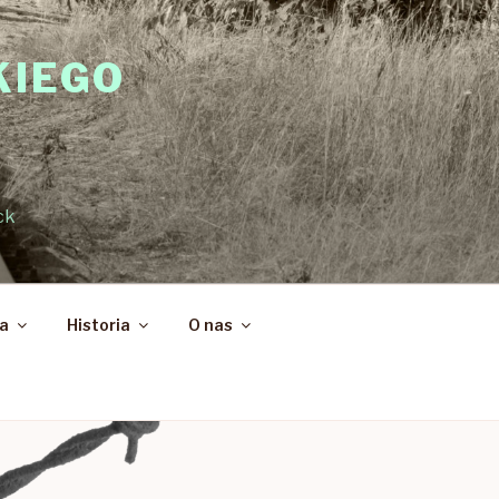
KIEGO
ck
ka
Historia
O nas