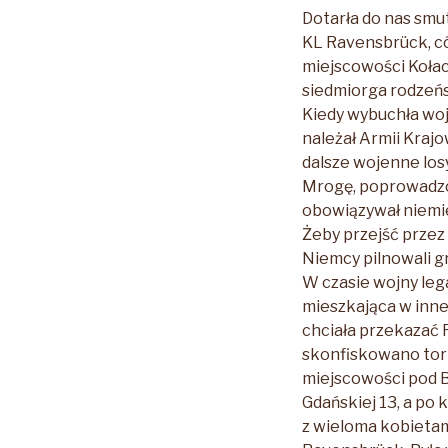
Dotarła do nas smut
KL Ravensbrück, có
miejscowości Kołac
siedmiorga rodzeń
Kiedy wybuchła woj
należał Armii Krajo
dalsze wojenne los
Mrogę, poprowadzono
obowiązywał niemie
Żeby przejść przez 
Niemcy pilnowali g
W czasie wojny leg
mieszkająca w inne
chciała przekazać F
skonfiskowano tor
miejscowości pod Br
Gdańskiej 13, a po 
z wieloma kobietam