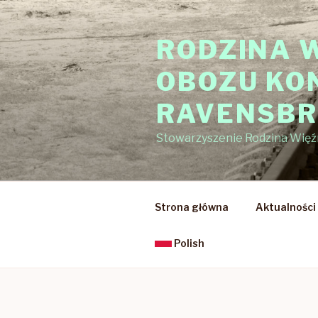
Przejdź
do
RODZINA 
treści
OBOZU KO
RAVENSB
Stowarzyszenie Rodzina Wię
Strona główna
Aktualności
Polish