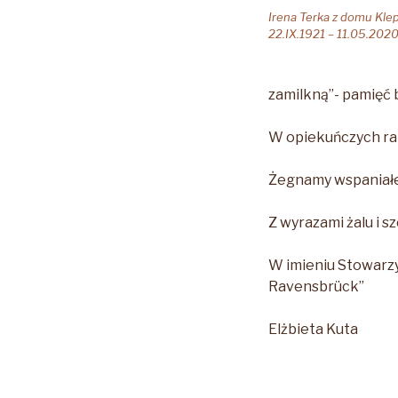
Irena Terka z domu Kle
22.IX.1921 – 11.05.202
zamilkną”- pamięć 
W opiekuńczych ram
Żegnamy wspaniałeg
Z wyrazami żalu i s
W imieniu Stowarz
Ravensbrück”
Elżbieta Kuta