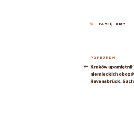
KATEGORIE
PAMIĘTAMY
Nawigacja
Poprzedni
POPRZEDNI
wpisu
wpis
Kraków upamiętnił 
niemieckich obozó
Ravensbrück, Sach