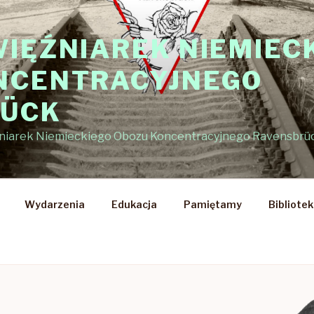
WIĘŹNIAREK NIEMIEC
NCENTRACYJNEGO
RÜCK
źniarek Niemieckiego Obozu Koncentracyjnego Ravensbrü
Wydarzenia
Edukacja
Pamiętamy
Bibliote