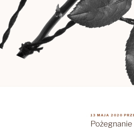
OPUBLIKOWANE
13 MAJA 2020
PRZ
W
Pożegnanie ś