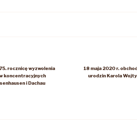
75. rocznicę wyzwolenia
18 maja 2020 r. obcho
w koncentracyjnych
urodzin Karola Wojtył
senhausen i Dachau