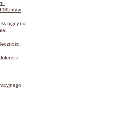
ml
lXt08UmVw
sy nigdy nie
ła.
ieczności.
dolencje.
racyjnego