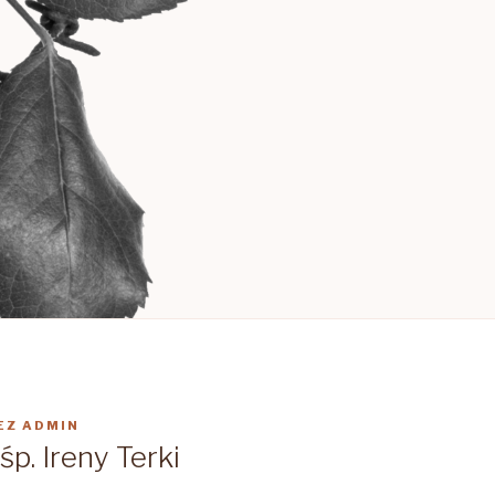
EZ
ADMIN
p. Ireny Terki