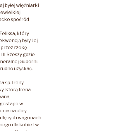
j byłej więźniarki
iewielkiej
iecko spośród
eliksa, który
ekwencją były Jej
 przez rzekę
III Rzeszy gdzie
neralnej Guberni.
trudno uzyskać.
a śp. Ireny
y, którą Irena
wana,
 gestapo w
nia na ulicy
 bydlęcych wagonach
nego dla kobiet w