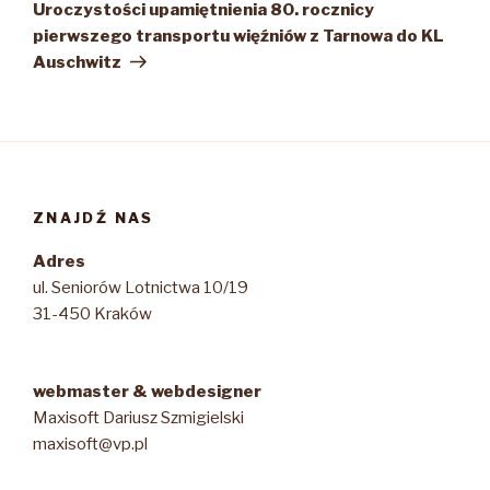
wpis
Uroczystości upamiętnienia 80. rocznicy
pierwszego transportu więźniów z Tarnowa do KL
Auschwitz
ZNAJDŹ NAS
Adres
ul. Seniorów Lotnictwa 10/19
31-450 Kraków
webmaster & webdesigner
Maxisoft Dariusz Szmigielski
maxisoft@vp.pl