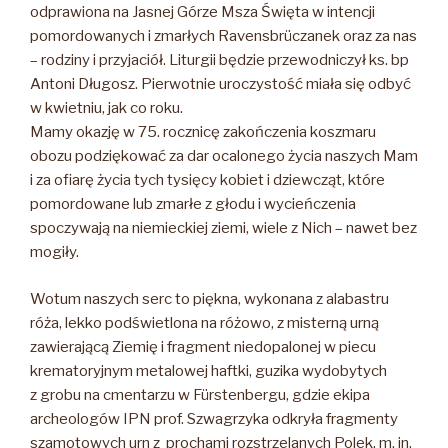
odprawiona na Jasnej Górze Msza Święta w intencji
pomordowanych i zmarłych Ravensbrüczanek oraz za nas
– rodziny i przyjaciół. Liturgii będzie przewodniczył ks. bp
Antoni Długosz. Pierwotnie uroczystość miała się odbyć
w kwietniu, jak co roku.
Mamy okazję w 75. rocznicę zakończenia koszmaru
obozu podziękować za dar ocalonego życia naszych Mam
i za ofiarę życia tych tysięcy kobiet i dziewcząt, które
pomordowane lub zmarłe z głodu i wycieńczenia
spoczywają na niemieckiej ziemi, wiele z Nich – nawet bez
mogiły.
Wotum naszych serc to piękna, wykonana z alabastru
róża, lekko podświetlona na różowo, z misterną urną
zawierającą Ziemię i fragment niedopalonej w piecu
krematoryjnym metalowej haftki, guzika wydobytych
z grobu na cmentarzu w Fürstenbergu, gdzie ekipa
archeologów IPN prof. Szwagrzyka odkryła fragmenty
szamotowych urn z prochami rozstrzelanych Polek, m. in.