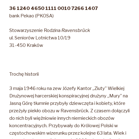
36 1240 4650 1111 0010 7266 1407
bank Pekao (PKOSA)
Stowarzyszenie Rodzina
Ravensbrück
ul. Seniorów Lotnictwa 10/19
31-450 Kraków
Trochę historii
3 maja 1946 roku na zew Józefy Kantor „Ziuty” Wielkiej
Drużynowej harcerskiej konspiracyjnej drużyny „Mury” na
Jasną Górę tłumnie przybyły dziewczęta i kobiety, które
przeżyły piekło obozu w Ravensbrück. Z czasem dołączyli
do nich byli więźniowie innych niemieckich obozów
koncentracyjnych. Przybywały do Królowej Polski w
częstochowskim wizerunku przez kolejne 63 lata. Wiek i