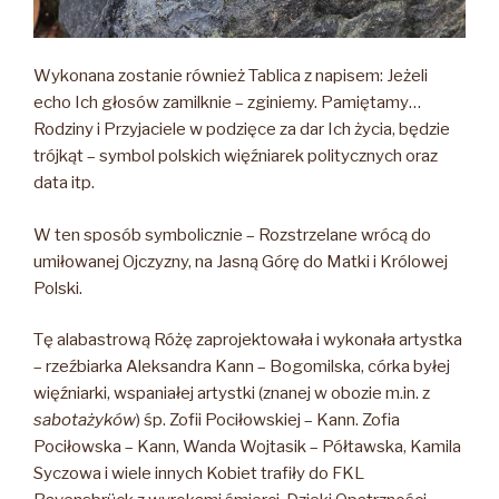
Wykonana zostanie również Tablica z napisem: Jeżeli
echo Ich głosów zamilknie – zginiemy. Pamiętamy…
Rodziny i Przyjaciele w podzięce za dar Ich życia, będzie
trójkąt – symbol polskich więźniarek politycznych oraz
data itp.
W ten sposób symbolicznie – Rozstrzelane wrócą do
umiłowanej Ojczyzny, na Jasną Górę do Matki i Królowej
Polski.
Tę alabastrową Różę zaprojektowała i wykonała artystka
– rzeźbiarka Aleksandra Kann – Bogomilska, córka byłej
więźniarki, wspaniałej artystki (znanej w obozie m.in. z
sabotażyków
) śp. Zofii Pociłowskiej – Kann. Zofia
Pociłowska – Kann, Wanda Wojtasik – Półtawska, Kamila
Syczowa i wiele innych Kobiet trafiły do FKL