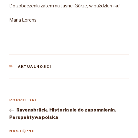
Do zobaczenia zatem na Jasnej Górze, w październiku!
Maria Lorens
KATEGORIE
AKTUALNOŚCI
Nawigacja
Poprzedni
POPRZEDNI
wpisu
wpis
Ravensbrück. Historia nie do zapomnienia.
Perspektywa polska
Następny
NASTĘPNE