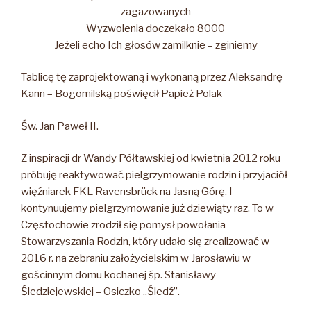
zagazowanych
Wyzwolenia doczekało 8000
Jeżeli echo Ich głosów zamilknie – zginiemy
Tablicę tę zaprojektowaną i wykonaną przez Aleksandrę
Kann – Bogomilską poświęcił Papież Polak
Św. Jan Paweł II.
Z inspiracji dr Wandy Półtawskiej od kwietnia 2012 roku
próbuję reaktywować pielgrzymowanie rodzin i przyjaciół
więźniarek FKL Ravensbrück na Jasną Górę. I
kontynuujemy pielgrzymowanie już dziewiąty raz. To w
Częstochowie zrodził się pomysł powołania
Stowarzyszania Rodzin, który udało się zrealizować w
2016 r. na zebraniu założycielskim w Jarosławiu w
gościnnym domu kochanej śp. Stanisławy
Śledziejewskiej – Osiczko „Śledź”.