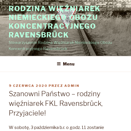
Przejdź
RODZINA WIĘŹNIAREK
do
NIEMIECKIEGO OBOZU
treści
KONCENTRACYJNEGO
RAVENSBRÜCK
Stowarzyszenie Rodzina Więźniarek Niemieckiego Obozu
Koncentracyjnego Ravensbrück
Menu
OPUBLIKOWANE
9 CZERWCA 2020
PRZEZ
ADMIN
W
Szanowni Państwo – rodziny
więźniarek FKL Ravensbrück,
Przyjaciele!
W sobotę, 3 października b.r. o godz. 11 zostanie