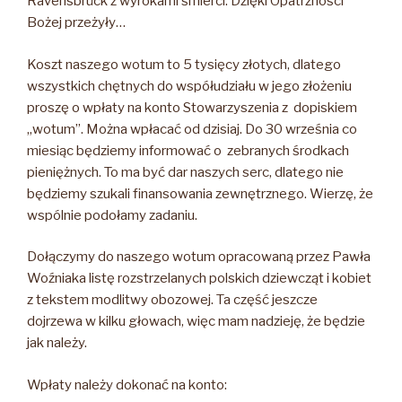
Ravensbrück z wyrokami śmierci. Dzięki Opatrzności
Bożej przeżyły…
Koszt naszego wotum to 5 tysięcy złotych, dlatego
wszystkich chętnych do współudziału w jego złożeniu
proszę o wpłaty na konto Stowarzyszenia z dopiskiem
„wotum”. Można wpłacać od dzisiaj. Do 30 września co
miesiąc będziemy informować o zebranych środkach
pieniężnych. To ma być dar naszych serc, dlatego nie
będziemy szukali finansowania zewnętrznego. Wierzę, że
wspólnie podołamy zadaniu.
Dołączymy do naszego wotum opracowaną przez Pawła
Woźniaka listę rozstrzelanych polskich dziewcząt i kobiet
z tekstem modlitwy obozowej. Ta część jeszcze
dojrzewa w kilku głowach, więc mam nadzieję, że będzie
jak należy.
Wpłaty należy dokonać na konto: