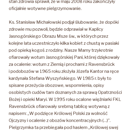
stan zdrowia sprawił, że w maju 2008 roku zakończyły
oficjalnie wotywne pielgrzymowanie.
Ks. Stanisław Michałowski podjął ślubowanie, że dopóki
zdrowie mu pozwoli, będzie odprawiał w Kaplicy
Jasnogórskiego Obrazu Msze św., w których przez
kolejne lata uczestniczyło kilka kobiet z chustą w pasiaki
pod opieką kogoś z rodziny. Nasze Mamy trzykrotnie
ofiarowały wotum Jasnogórskiej Pani, której dziękowały
za ocalenie: wotum z Ziemią i prochami z Ravensbrück
i podobozów w 1965 roku złożyła Józefa Kantor na ręce
kardynała Stefana Wyszyńskiego. W 1985 r. były to
spisane przeżycia obozowe, wspomnienia, opisy
osobistych cudów tam doznanych za sprawą Opatrzności
Bożej i opieki Maryi. W 1995 roku ocalone więźniarki FKL
Ravensbrück ofiarowały srebrną tablicę wotywną z
napisem: „W podzięce Królowej Polski za wolność
Ojczyzny i ocalenie z obozów koncentracyjnych (…)”.
Pielgrzymka ta przebiegała pod hasłem „Królowej swej