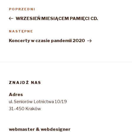
Nawigacja
Poprzedni
POPRZEDNI
wpisu
wpis
WRZESIEŃ MIESIĄCEM PAMIĘCI CD.
Następny
NASTĘPNE
wpis
Koncerty w czasie pandemii 2020
ZNAJDŹ NAS
Adres
ul. Seniorów Lotnictwa 10/19
31-450 Kraków
webmaster & webdesigner