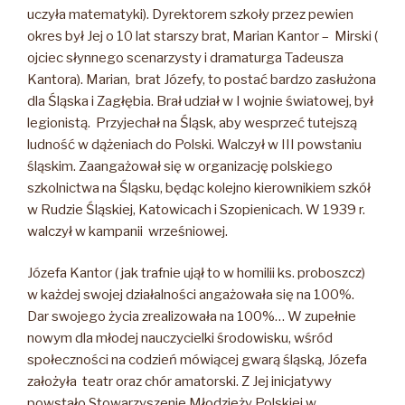
uczyła matematyki). Dyrektorem szkoły przez pewien
okres był Jej o 10 lat starszy brat, Marian Kantor – Mirski (
ojciec słynnego scenarzysty i dramaturga Tadeusza
Kantora). Marian, brat Józefy, to postać bardzo zasłużona
dla Śląska i Zagłębia. Brał udział w I wojnie światowej, był
legionistą. Przyjechał na Śląsk, aby wesprzeć tutejszą
ludność w dążeniach do Polski. Walczył w III powstaniu
śląskim. Zaangażował się w organizację polskiego
szkolnictwa na Śląsku, będąc kolejno kierownikiem szkół
w Rudzie Śląskiej, Katowicach i Szopienicach. W 1939 r.
walczył w kampanii wrześniowej.
Józefa Kantor ( jak trafnie ujął to w homilii ks. proboszcz)
w każdej swojej działalności angażowała się na 100%.
Dar swojego życia zrealizowała na 100%… W zupełnie
nowym dla młodej nauczycielki środowisku, wśród
społeczności na codzień mówiącej gwarą śląską, Józefa
założyła teatr oraz chór amatorski. Z Jej inicjatywy
powstało Stowarzyszenie Młodzieży Polskiej w