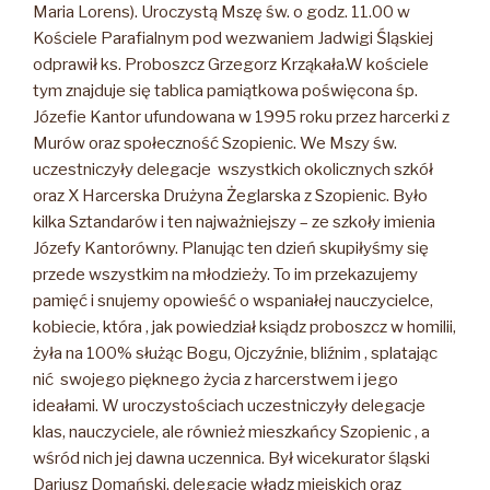
Maria Lorens). Uroczystą Mszę św. o godz. 11.00 w
Kościele Parafialnym pod wezwaniem Jadwigi Śląskiej
odprawił ks. Proboszcz Grzegorz Krząkała.
W kościele
tym znajduje się tablica pamiątkowa poświęcona śp.
Józefie Kantor ufundowana w 1995 roku przez harcerki z
Murów oraz społeczność Szopienic. We Mszy św.
uczestniczyły delegacje wszystkich okolicznych szkół
oraz X Harcerska Drużyna Żeglarska z Szopienic. Było
kilka Sztandarów i ten najważniejszy – ze szkoły imienia
Józefy Kantorówny. Planując ten dzień skupiłyśmy się
przede wszystkim na młodzieży. To im przekazujemy
pamięć i snujemy opowieść o wspaniałej nauczycielce,
kobiecie, która , jak powiedział ksiądz proboszcz w homilii,
żyła na 100% służąc Bogu, Ojczyźnie, bliźnim , splatając
nić swojego pięknego życia z harcerstwem i jego
ideałami. W uroczystościach uczestniczyły delegacje
klas, nauczyciele, ale również mieszkańcy Szopienic , a
wśród nich jej dawna uczennica. Był wicekurator śląski
Dariusz Domański, delegacje władz miejskich oraz