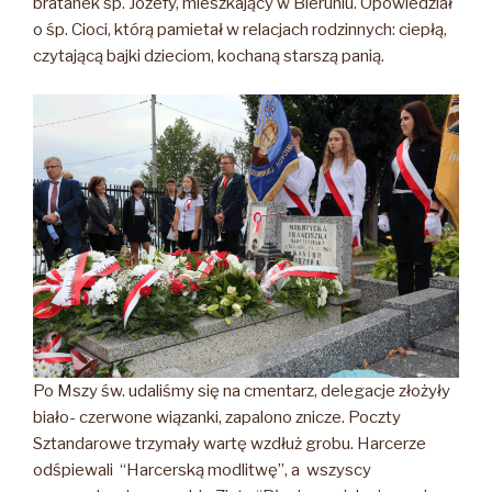
bratanek śp. Józefy, mieszkający w Bieruniu. Opowiedział
o śp. Cioci, którą pamietał w relacjach rodzinnych: ciepłą,
czytającą bajki dzieciom, kochaną starszą panią.
Po Mszy św. udaliśmy się na cmentarz, delegacje złożyły
biało- czerwone wiązanki, zapalono znicze. Poczty
Sztandarowe trzymały wartę wzdłuż grobu. Harcerze
odśpiewali “Harcerską modlitwę”, a wszyscy