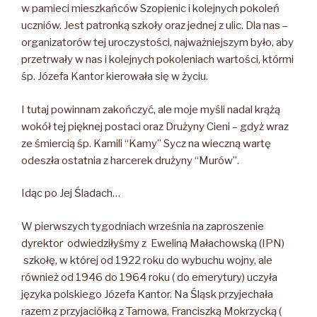
w pamieci mieszkańców Szopienic i kolejnych pokoleń
uczniów. Jest patronką szkoły oraz jednej z ulic. Dla nas –
organizatorów tej uroczystości, najważniejszym było, aby
przetrwały w nas i kolejnych pokoleniach wartości, którmi
śp. Józefa Kantor kierowała się w życiu.
I tutaj powinnam zakończyć, ale moje myśli nadal krążą
wokół tej pięknej postaci oraz Drużyny Cieni – gdyż wraz
ze śmiercią śp. Kamili “Kamy” Sycz na wieczną wartę
odeszła ostatnia z harcerek drużyny “Murów”.
Idąc po Jej Śladach…
W pierwszych tygodniach września na zaproszenie
dyrektor odwiedziłyśmy z Eweliną Małachowską (IPN)
szkołę, w której od 1922 roku do wybuchu wojny, ale
również od 1946 do 1964 roku ( do emerytury) uczyła
języka polskiego Józefa Kantor. Na Śląsk przyjechała
razem z przyjaciółką z Tarnowa, Franciszką Mokrzycką (