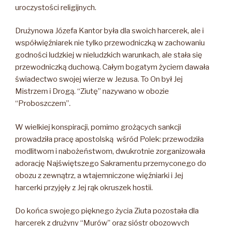
uroczystości religijnych.
Drużynowa Józefa Kantor była dla swoich harcerek, ale i
współwięźniarek nie tylko przewodniczką w zachowaniu
godności ludzkiej w nieludzkich warunkach, ale stała się
przewodniczką duchową. Całym bogatym życiem dawała
świadectwo swojej wierze w Jezusa. To On był Jej
Mistrzem i Drogą. “Ziutę” nazywano w obozie
“Proboszczem”.
W wielkiej konspiracji, pomimo grożących sankcji
prowadziła pracę apostolską wśród Polek: przewodziła
modlitwom i nabożeństwom, dwukrotnie zorganizowała
adorację Najświętszego Sakramentu przemyconego do
obozu z zewnątrz, a wtajemniczone więźniarki i Jej
harcerki przyjęły z Jej rąk okruszek hostii.
Do końca swojego pięknego życia Ziuta pozostała dla
harcerek z drużyny “Murów” oraz sióstr obozowych