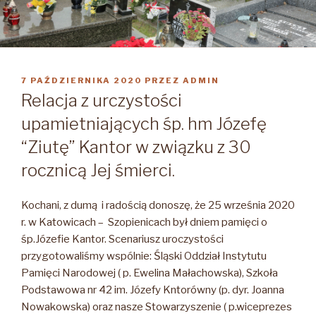
OPUBLIKOWANE
7 PAŹDZIERNIKA 2020
PRZEZ
ADMIN
W
Relacja z urczystości
upamietniających śp. hm Józefę
“Ziutę” Kantor w związku z 30
rocznicą Jej śmierci.
Kochani, z dumą i radością donoszę, że 25 września 2020
r. w Katowicach – Szopienicach był dniem pamięci o
śp.Józefie Kantor. Scenariusz uroczystości
przygotowaliśmy wspólnie: Śląski Oddział Instytutu
Pamięci Narodowej ( p. Ewelina Małachowska), Szkoła
Podstawowa nr 42 im. Józefy Kntorówny (p. dyr. Joanna
Nowakowska) oraz nasze Stowarzyszenie ( p.wiceprezes