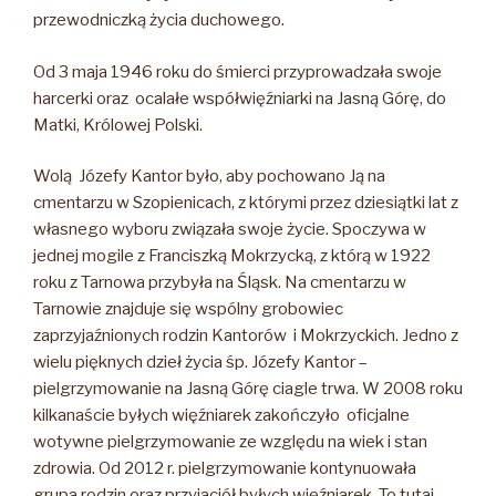
przewodniczką życia duchowego.
Od 3 maja 1946 roku do śmierci przyprowadzała swoje
harcerki oraz ocalałe współwięźniarki na Jasną Górę, do
Matki, Królowej Polski.
Wolą Józefy Kantor było, aby pochowano Ją na
cmentarzu w Szopienicach, z którymi przez dziesiątki lat z
własnego wyboru związała swoje życie. Spoczywa w
jednej mogile z Franciszką Mokrzycką, z którą w 1922
roku z Tarnowa przybyła na Śląsk. Na cmentarzu w
Tarnowie znajduje się wspólny grobowiec
zaprzyjaźnionych rodzin Kantorów i Mokrzyckich. Jedno z
wielu pięknych dzieł życia śp. Józefy Kantor –
pielgrzymowanie na Jasną Górę ciagle trwa. W 2008 roku
kilkanaście byłych więźniarek zakończyło oficjalne
wotywne pielgrzymowanie ze względu na wiek i stan
zdrowia. Od 2012 r. pielgrzymowanie kontynuowała
grupa rodzin oraz przyjaciół byłych więźniarek. To tutaj