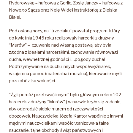
Rydarowską – hufcową z Gorlic, Zosię Janczy – hufcową z
Nowego Sącza oraz Nelę Wideł instruktorkę z Bielska
Białej.
Pod osłoną nocy, na “trzeciaku” powstał program, który
do kwietnia 1945 roku realizowały harcerki z drużyny
“Murów” – czuwanie nad własną postawą, aby była
zgodna z ideałami harcerskimi, zachowanie równowagi
ducha, wewnetrznej godności i …pogody ducha!
Podtrzymywanie na duchu innych współwięźniarek,
wzajemna pomoc (materialna i moralna), kierowanie myśli
poza obóz, ku wolności.
“Żyj i pomóż przetrwać innym” było głównym celem 102
harcerek z drużyny “Murów” ( w nazwie kryło się zadanie,
aby odgrodzić siebie murem od rzeczywistości
obozowej). Nauczycielka Józefa Kantor wspólnie z innymi
mądrymi nauczycielkami współorganizowała tajne
nauczanie, tajne obchody świąt państwowych i