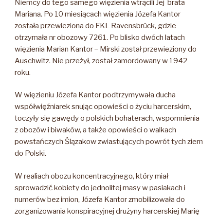
Niemcy do tego samego więzienia wtrącili Jej brata
Mariana. Po 10 miesiącach więzienia Józefa Kantor
została przewieziona do FKL Ravensbrück, gdzie
otrzymała nr obozowy 7261. Po blisko dwóch latach
więzienia Marian Kantor – Mirski został przewieziony do
Auschwitz. Nie przeżył, został zamordowany w 1942
roku.
W więzieniu Józefa Kantor podtrzymywała ducha
współwięźniarek snując opowieści o życiu harcerskim,
toczyły się gawędy o polskich bohaterach, wspomnienia
z obozów i biwaków, a także opowieści o walkach
powstańczych Ślązakow zwiastujących powrót tych ziem
do Polski.
W realiach obozu koncentracyjnego, który miał
sprowadzić kobiety do jednolitej masy w pasiakach i
numerów bez imion, Józefa Kantor zmobilizowała do
zorganizowania konspiracyjnej drużyny harcerskiej Marię