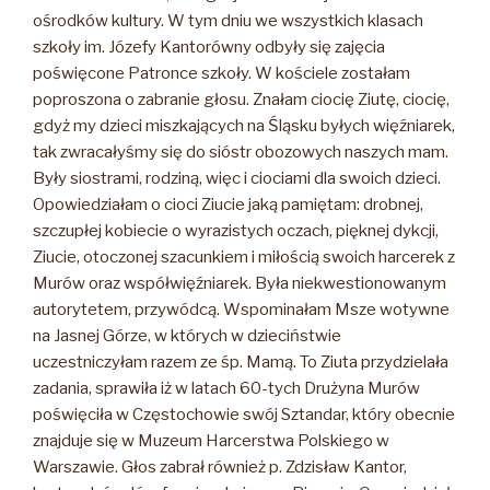
ośrodków kultury. W tym dniu we wszystkich klasach
szkoły im. Józefy Kantorówny odbyły się zajęcia
poświęcone Patronce szkoły. W kościele zostałam
poproszona o zabranie głosu. Znałam ciocię Ziutę, ciocię,
gdyż my dzieci miszkających na Śląsku byłych więźniarek,
tak zwracałyśmy się do sióstr obozowych naszych mam.
Były siostrami, rodziną, więc i ciociami dla swoich dzieci.
Opowiedziałam o cioci Ziucie jaką pamiętam: drobnej,
szczupłej kobiecie o wyrazistych oczach, pięknej dykcji,
Ziucie, otoczonej szacunkiem i miłością swoich harcerek z
Murów oraz współwięźniarek. Była niekwestionowanym
autorytetem, przywódcą. Wspominałam Msze wotywne
na Jasnej Górze, w których w dzieciństwie
uczestniczyłam razem ze śp. Mamą. To Ziuta przydzielała
zadania, sprawiła iż w latach 60-tych Drużyna Murów
poświęciła w Częstochowie swój Sztandar, który obecnie
znajduje się w Muzeum Harcerstwa Polskiego w
Warszawie. Głos zabrał również p. Zdzisław Kantor,