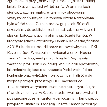
zgromadzeni przy gobie Ziuty “Płonie ognisko i szumią
knieje, Drużynowa jest wśród nas”… W promieniach
słońca, w szumie wiatru, w tajemnicy obcowania
Wszystkich Świętych Drużynowa Józefa Kantorówna
była wśród nas… Z cmentarza w grupie ok. 50 osób
przeszliśmy do pobliskiej restauracji, gdzie przy kawie i
śląskim kołoczu wspominaliśmy śp. Józefę Kantor. W
uroczystościach uczestniczył Dominik Kokoszka, finalista
z 2018 r. konkursu poezji i prozy lagrowej więźniarek FKL
Ravensbrück. Wzruszająco wykonał wiersz “ Nocna
zmiana” oraz fragment prozy z książki “ Zwyciężyły
wartości” prof. Urszuli Wińskiej. W skupieniu opowiedział,
jak zmieniło się jego postrzeganie życia i wolności po
konkursie oraz wyjeździe – pielgrzymce finalistów do
miejsca pamięci i przestrogi FKL Ravensbrück.
Przekazałam wszystkim uczestnikom uroczystości, że
równolegle do tych w Szopienicach, trwaja uroczystości
poświęcone Józefie Kantor w Jej rodzinnym Tarnowie, co
przyjęto z uznaniem i radością. Józefa Kantor pozostaje