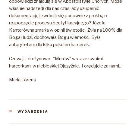
odpowiedź) znajdują się w Apostolstwie Chorych. Może
właśnie nadszedł dla nas czas, aby uzupełnić
dokumentację i zwrócić się ponownie z prośbą o
rozpoczęcie procesu beatyfikacyjnego? Józefa
Kantorówna zmarła w opinii świetości. Żyła na 100% dla
Boga i ludzi, dochowała Bogu wierności. Była
autorytetem dla kilku pokoleń harcerek.
Czuwaj – drużynowo “Murów” wraz ze swoimi
harcerkami w niebieskiej Ojczyźnie. I orędujcie za nami…
Maria Lorens
KATEGORIE
WYDARZENIA