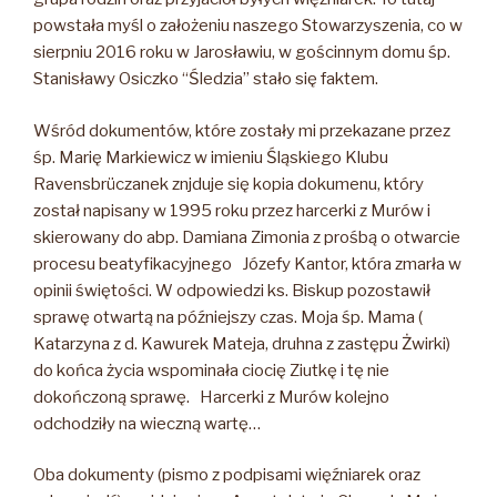
powstała myśl o założeniu naszego Stowarzyszenia, co w
sierpniu 2016 roku w Jarosławiu, w gościnnym domu śp.
Stanisławy Osiczko “Śledzia” stało się faktem.
Wśród dokumentów, które zostały mi przekazane przez
śp. Marię Markiewicz w imieniu Śląskiego Klubu
Ravensbrüczanek znjduje się kopia dokumenu, który
został napisany w 1995 roku przez harcerki z Murów i
skierowany do abp. Damiana Zimonia z prośbą o otwarcie
procesu beatyfikacyjnego Józefy Kantor, która zmarła w
opinii świętości. W odpowiedzi ks. Biskup pozostawił
sprawę otwartą na późniejszy czas. Moja śp. Mama (
Katarzyna z d. Kawurek Mateja, druhna z zastępu Żwirki)
do końca życia wspominała ciocię Ziutkę i tę nie
dokończoną sprawę. Harcerki z Murów kolejno
odchodziły na wieczną wartę…
Oba dokumenty (pismo z podpisami więźniarek oraz