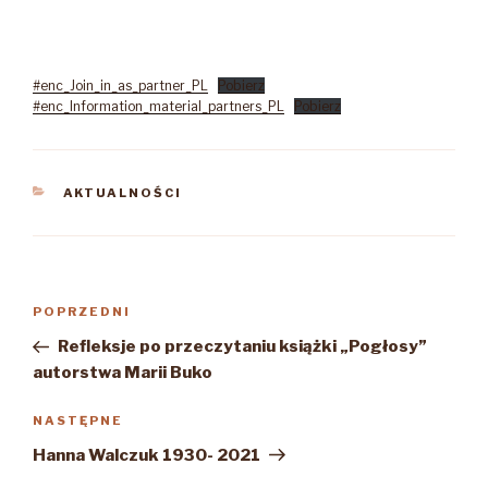
#enc_Join_in_as_partner_PL
Pobierz
#enc_Information_material_partners_PL
Pobierz
KATEGORIE
AKTUALNOŚCI
Nawigacja
Poprzedni
POPRZEDNI
wpisu
wpis
Refleksje po przeczytaniu książki „Pogłosy”
autorstwa Marii Buko
Następny
NASTĘPNE
wpis
Hanna Walczuk 1930- 2021