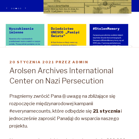
OPUBLIKOWANE
20 STYCZNIA 2021
PRZEZ
ADMIN
W
Arolsen Archives International
Center on Nazi Persecution
Pragniemy zwrócić Pana (i) uwagę na zbliżające się
rozpoczęcie międzynarodowej kampanii
#everynamecounts, które odbędzie się
21 stycznia
i
jednocześnie zaprosić Pana(ią) do wsparcia naszego
projektu.