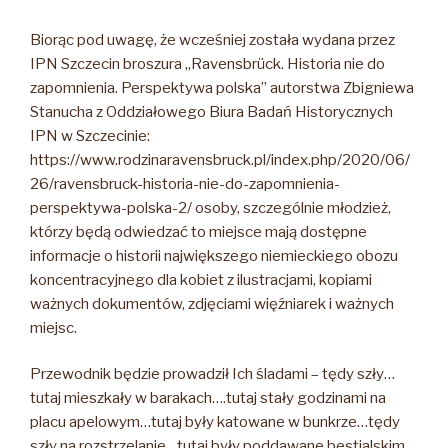
Biorąc pod uwagę, że wcześniej została wydana przez
IPN Szczecin broszura „Ravensbrück. Historia nie do
zapomnienia. Perspektywa polska” autorstwa Zbigniewa
Stanucha z Oddziałowego Biura Badań Historycznych
IPN w Szczecinie:
https://www.rodzinaravensbruck.pl/index.php/2020/06/
26/ravensbruck-historia-nie-do-zapomnienia-
perspektywa-polska-2/ osoby, szczególnie młodzież,
którzy będą odwiedzać to miejsce mają dostępne
informacje o historii największego niemieckiego obozu
koncentracyjnego dla kobiet z ilustracjami, kopiami
ważnych dokumentów, zdjęciami więźniarek i ważnych
miejsc.
Przewodnik będzie prowadził Ich śladami – tędy szły…
tutaj mieszkały w barakach….tutaj stały godzinami na
placu apelowym…tutaj były katowane w bunkrze…tędy
szły na rozstrzelanie…tutaj były poddawane bestialskim