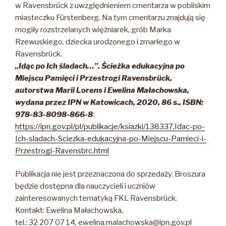
w Ravensbrück z uwzględnieniem cmentarza w pobliskim
miasteczku Fürstenberg. Na tym cmentarzu znajdują się
mogiły rozstrzelanych więźniarek, grób Marka
Rzewuskiego, dziecka urodzonego i zmarłego w
Ravensbrück.
„Idąc po Ich śladach…”. Ścieżka edukacyjna po
Miejscu Pamięci i Przestrogi Ravensbrück,
autorstwa Marii Lorens i Ewelina Małachowska,
wydana przez IPN w Katowicach, 2020, 86 s., ISBN:
978-83-8098-866-8
:
https://ipn.gov.pl/pl/publikacje/ksiazki/138337,Idac-po-
Ich-sladach-Sciezka-edukacyjna-po-Miejscu-Pamieci-i-
Przestrogi-Ravensbrc.html
Publikacja nie jest przeznaczona do sprzedaży. Broszura
będzie dostępna dla nauczycieli i uczniów
zainteresowanych tematyką FKL Ravensbrück.
Kontakt: Ewelina Małachowska,
tel.: 32 207 07 14, ewelina.malachowska@ipn.gov.pl