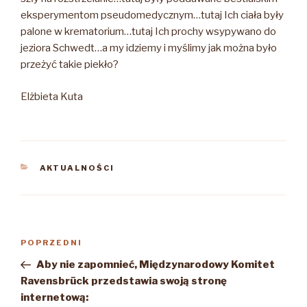
eksperymentom pseudomedycznym…tutaj Ich ciała były
palone w krematorium…tutaj Ich prochy wsypywano do
jeziora Schwedt…a my idziemy i myślimy jak można było
przeżyć takie piekło?
Elżbieta Kuta
KATEGORIE
AKTUALNOŚCI
Nawigacja
Poprzedni
POPRZEDNI
wpisu
wpis
Aby nie zapomnieć, Międzynarodowy Komitet
Ravensbrück przedstawia swoją stronę
internetową: