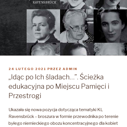
OPUBLIKOWANE
24 LUTEGO 2021
PRZEZ
ADMIN
W
„Idąc po Ich śladach…”. Ścieżka
edukacyjna po Miejscu Pamięci i
Przestrogi
Ukazała się nowa pozycja dotycząca tematyki KL
Ravensbrück – broszura w formie przewodnika po terenie
byłego niemieckiego obozu koncentracyjnego dla kobiet