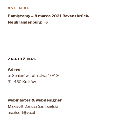
Następny
NASTĘPNE
wpis
Pamiętamy – 8 marca 2021 Ravensbrück-
Neubrandenburg
ZNAJDŹ NAS
Adres
ul. Seniorów Lotnictwa 10/19
31-450 Kraków
webmaster & webdesigner
Maxisoft Dariusz Szmigielski
maxisoft@vp.pl