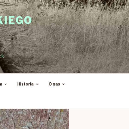
KIEGO
ck
ka
Historia
O nas