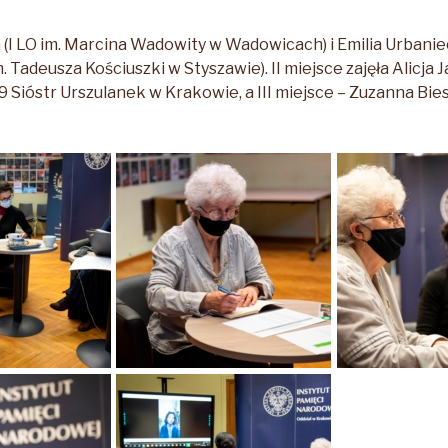
(I LO im. Marcina Wadowity w Wadowicach) i Emilia Urbanie
 Tadeusza Kościuszki w Styszawie). II miejsce zajęła Alicja J
Sióstr Urszulanek w Krakowie, a III miejsce – Zuzanna Bies