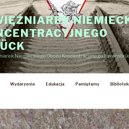
WIĘŹNIAREK NIEMIEC
NCENTRACYJNEGO
RÜCK
źniarek Niemieckiego Obozu Koncentracyjnego Ravensbrü
Wydarzenia
Edukacja
Pamiętamy
Bibliote