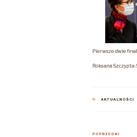
Pierwsze dwie final
Roksana Szczypta-
KATEGORIE
AKTUALNOŚCI
Nawigacja
Poprzedni
POPRZEDNI