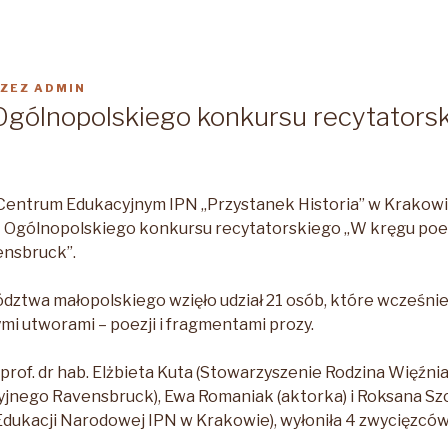
ZEZ
ADMIN
I Ogólnopolskiego konkursu recytators
 Centrum Edukacyjnym IPN „Przystanek Historia” w Krakowie
VII Ogólnopolskiego konkursu recytatorskiego „W kręgu poez
ensbruck”.
dztwa małopolskiego wzięło udział 21 osób, które wcześniej
mi utworami – poezji i fragmentami prozy.
: prof. dr hab. Elżbieta Kuta (Stowarzyszenie Rodzina Więź
jnego Ravensbruck), Ewa Romaniak (aktorka) i Roksana Sz
Edukacji Narodowej IPN w Krakowie), wyłoniła 4 zwycięzców.