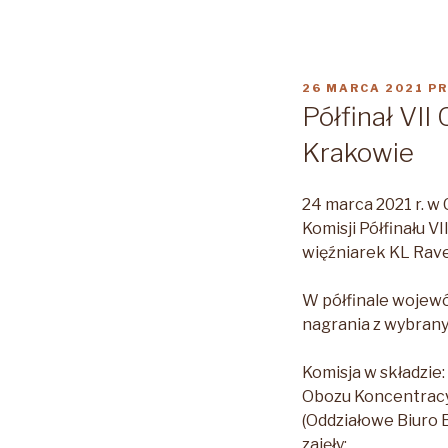
OPUBLIKOWANE
26 MARCA 2021
PR
W
Półfinał VI
Krakowie
24 marca 2021 r. w
Komisji Półfinału 
więźniarek KL Rav
W półfinale wojewó
nagrania z wybrany
Komisja w składzie
Obozu Koncentracy
(Oddziałowe Biuro 
zajęły: