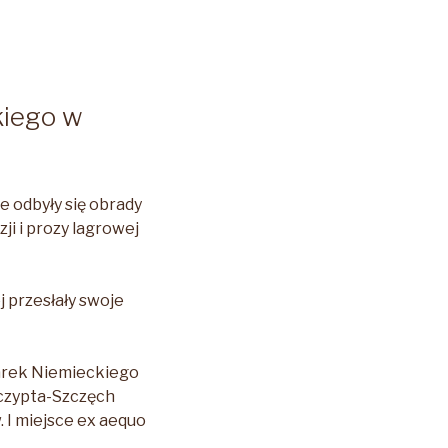
kiego w
 odbyły się obrady
ji i prozy lagrowej
 przesłały swoje
niarek Niemieckiego
czypta-Szczęch
 I miejsce ex aequo