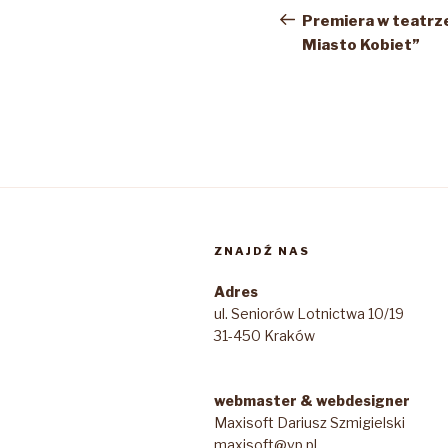
wpisu
wpis
Premiera w teatrze
Miasto Kobiet”
ZNAJDŹ NAS
Adres
ul. Seniorów Lotnictwa 10/19
31-450 Kraków
webmaster & webdesigner
Maxisoft Dariusz Szmigielski
maxisoft@vp.pl