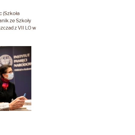
c (Szkoła
anik ze Szkoły
zczad z VII LO w