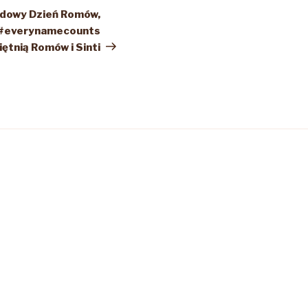
wpis
odowy Dzień Romów,
i #everynamecounts
ętnią Romów i Sinti